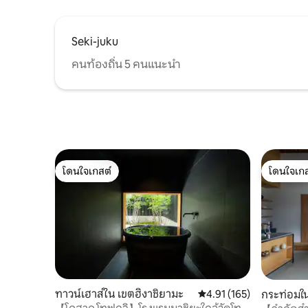
สนามบินเกียวโตและโอซาก้า 添付ファイル
エリア
Seki-juku
คนท้องถิ่น 5 คนแนะนำ
โดนใจเกสต์
โดนใจเกส
โดนใจเกสต์
โดนใจเกส
ทาวน์เฮาส์ใน เขตฮิงาชิยามะ
คะแนนเฉลี่ย 4.91 จาก 5, 1
4.91 (165)
กระท่อมใ