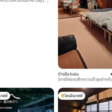
หรับ One Group Per Day】
uest House
บ้านใน Koka
[สายไฟออปติกความเร็วสูงสำหรับผ
โดยเฉพาะ] เวิร์คเคชันแบบเข้มข้น
ภูเขา Shigaraki/จำกัดเพียงกลุ่มเ
ในพื้นที่ชนบทที่แยกออกมา/ทำ
เกสต์
โดนใจเกสต์
ได้
์ที่สุด
โดนใจเกสต์ที่สุด