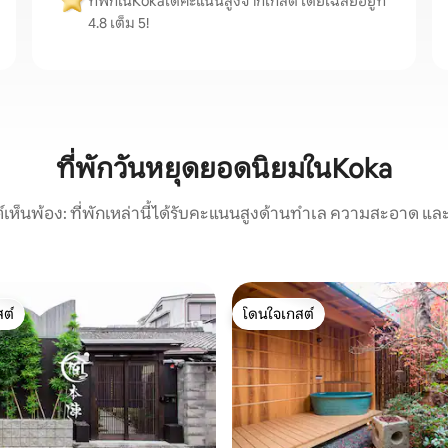
ที่พักในKokaได้คะแนนสูงจากเกสต์ โดยเฉลี่ยอยู่ที่
4.8 เต็ม 5!
ที่พักวันหยุดยอดนิยมในKoka
์เห็นพ้อง: ที่พักเหล่านี้ได้รับคะแนนสูงด้านทำเล ความสะอาด และ
ต์
โดนใจเกสต์
ต์
โดนใจเกสต์