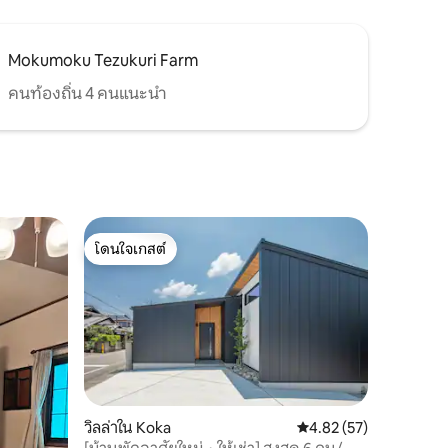
Mokumoku Tezukuri Farm
คนท้องถิ่น 4 คนแนะนำ
โดนใจเกสต์
โดนใจเกสต์
วิลล่าใน Koka
คะแนนเฉลี่ย 4.82 จาก 5,
4.82 (57)