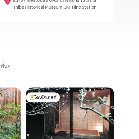
สถานที่ยอดนิยมในKoka มีทั้ง Konan Station,
Ishibe Historical Museum และ Hino Station
อื่นๆ
วิลล่าใน เ
โดนใจเกสต์
โดนใจ
kyoto vil
โดนใจเกสต์ที่สุด
โดนใจเกส
สามารถร
2019》 ตั้
เวลาเดิน 
วน์เฮาส์เก
และเตียงที
อ่างอาบน