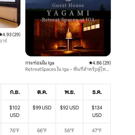
คะแนนเฉลี่ย 4.93 จาก 5, 29 รีวิว
4.93 (29)
อาร์
กระท่อมใน Iga
คะแนนเฉลี่ย 4.86 จาก 5,
4.86 (29)
RetreatSpaces ใน Iga ~ พื้นที่สำหรับผู้ใหญ่
เพื่อการพักผ่อนผ่อนคลายจิตใจ ~ พื้นที่
บาร์บีคิวกว้างขวาง ※ จองแบบส่วนตัวได้
สำหรับกลุ่มเดียว และใช้เล่นกอล์ฟได้ด้วย!
ก.ย.
ต.ค.
พ.ย.
ธ.ค.
$102
$99 USD
$92 USD
$134
USD
USD
76°F
66°F
56°F
47°F