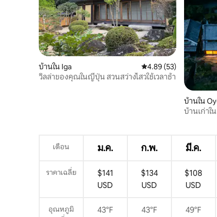
บ้านใน Iga
คะแนนเฉลี่ย 4.89 จาก 5, 
4.89 (53)
วิลล่าของคุณในญี่ปุ่น สวนสว่างไสวใช้เวลาช้า
บ้านใน Oy
บ้านเก่าใน
อาหารเช้า
เดียวต่อวั
ด้วยความเ
เดือน
ม.ค.
ก.พ.
มี.ค.
ราคาเฉลี่ย
$141
$134
$108
USD
USD
USD
อุณหภูมิ
43°F
43°F
49°F