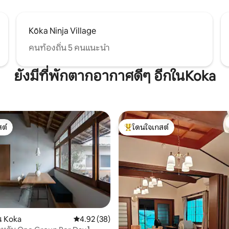
Kōka Ninja Village
คนท้องถิ่น 5 คนแนะนำ
ยังมีที่พักตากอากาศดีๆ อีกในKoka
ต์
โดนใจเกสต์
ต์
โดนใจเกสต์ที่สุด
65 รีวิว
น Koka
คะแนนเฉลี่ย 4.92 จาก 5, 38 รีวิว
4.92 (38)