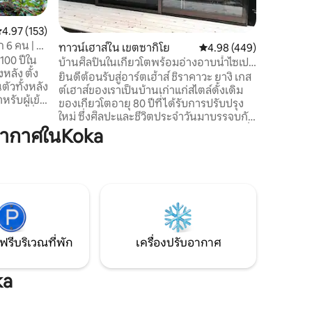
ใช้ไซเปรส
มากเพิ่ง
ะแนนเฉลี่ย 4.97 จาก 5, 153 รีวิว
4.97 (153)
ลองและเข้
ก 6 คน | กิ
ทาวน์เฮาส์ใน เขตซากิโย
คะแนนเฉลี่ย 4.98 จาก 5, 
4.98 (449)
โรงแรมอยู
100 ปีใน
ย่านใจกลา
บ้านศิลปินในเกียวโตพร้อมอ่างอาบน้ำไซเปร
หลัง ตั้ง
เป็นสถาน
สขนาดใหญ่
ยินดีต้อนรับสู่อาร์ตเฮ้าส์ ชิราคาวะ ยางิ เกส
นตัวทั้งหลัง
ต์เฮาส์ของเราเป็นบ้านเก่าแก่สไตล์ดั้งเดิม
หรับผู้เข้า
ของเกียวโตอายุ 80 ปีที่ได้รับการปรับปรุง
้าหินที่มี
ใหม่ ซึ่งศิลปะและชีวิตประจำวันมาบรรจบกัน
รั้งหนึ่ง
เราได้ต้อนรับผู้เข้าพักกว่า 1,000 กลุ่มจากทั่ว
อากาศในKoka
ื้นแสดง
โลก เพลิดเพลินและผ่อนคลายในอ่างอาบน้ำ
ือตามแบบ
ไซเปรสฮิโนกิที่กว้างขวาง และสัมผัสด้านที่
ันเงียบสงบ
เงียบสงบของเกียวโตห่างจากฝูงชน ครึ่ง
โล่งที่ทำ
หนึ่งของบ้านเป็นบ้านของครอบครัวเรา ซึ่ง
งทาทามิ
ให้คุณได้สัมผัสชีวิตเกียวโตที่แท้จริง พร้อม
รออกแบบ
ทั้งมีพื้นที่กว้างขวางสำหรับการเข้าพัก ผู้เข้า
พักสูงสุด 5 คน
ฟรีบริเวณที่พัก
เครื่องปรับอากาศ
ka