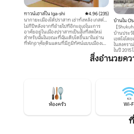
ทาวน์เฮาส์ใน Iga-shi
คะแนนเฉลี่ย 4.96 จาก 5, 2
4.96 (235)
นากายะเมืองใต้ปราสาท เช่าทั้งหลัง เกสต์
บ้านใน Ōs
เฮาส์ DAIJI ส่วนลดสำหรับการเข้าพักติดต่อ
ไม่กี่ปีหลังจากที่ย้ายไปที่อิกะอุเอโนะการ
【Shukuho
กัน
อาศัยอยู่ในเมืองปราสาทเป็นสิ่งที่สดใหม่
Machiya★
บ้านประวัต
สำหรับฉันในขณะที่ฉันเติบโตขึ้นมาในย่าน
เขตโจโตขอ
ที่พักอาศัยดินแดนที่มีภูมิทัศน์แบบเมืองเก่า
ในสงครามโล
และน้ำที่มีชื่อเสียงจะร้อนในฤดูร้อนและ
ในปี 2015 
หนาวในฤดูหนาวแต่ข้าวผักและเนื้อสัตว์ก็
ตร.ม. ผสม
สิ่งอำนวยค
อร่อยเช่นกันแม้ว่าจะมีพื้นที่หลายแห่งที่ยัง
กับความหร
คงรักษาธรรมชาติไว้แต่ก็มีพื้นที่ไม่กี่แห่งที่
ใจกลางเมื
ยังคงรักษาภูมิทัศน์เมืองเก่าไว้ฉันอยากจะ
หรูหรากลม
ทิ้งเมืองนี้ไว้ข้างหลังด้วยเหตุนี้ผมจึงอยากให้
การดื่มด
ผู้คนจำนวนมากได้สัมผัสกับชีวิตและ
สบายที่กว
วัฒนธรรมที่น่าจดจำที่ไหนสักแห่งมันได้รับ
แยกต่างหา
การปรับปรุงมาจากบรรพบุรุษและเปิดเป็น
ขนาดใหญ่ช
ร้านขายซอสถั่วเหลืองที่เรียกว่าไดจิซึ่งเลิก
ตัวและควา
ห้องครัว
Wi-F
กิจการไปแล้วぜひ一度お越しください。
วัฒนธรรม
พักในบ้านไม้สไตล์ญี่ปุ่นดั้งเดิมที่ได้รับการ
สบายในการ
ปรับปรุงใหม่อย่างสวยงามพร้อมพื้นไม้ทาทา
รอคุณอยู่
ท
มิและฟูกนอนรวมถึงสิ่งอำนวยความสะดวก
ที่ทันสมัยสำหรับการบริการตนเองอยู่ใกล้