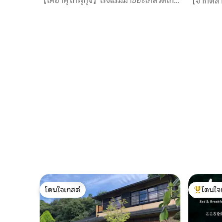
【โคฮาคุ โทฟุกุจิ】โรงแรมมาชิยะใกล้วัดโทฟุ
【จำกัดสำ
กุจิ
Ogama G
โดนใจเกสต์
โดนใจ
โดนใจเกสต์
โดนใจเกสต