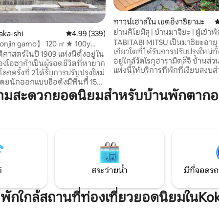
ทาวน์เฮาส์ใน เขตฮิงาชิยามะ
ค
35 รีวิว
ย่านคิโยมิสุ | บ้านมาจิยะ | ผู้เข้าพั
aka-shi
คะแนนเฉลี่ย 4.99 จาก 5, 339 รีวิว
4.99 (339)
ออน
TABITABI MITSU เป็นมาชิยะอายุ 
njin gamo】 120 ㎡★ 100y
เกียวโตที่ได้รับการปรับปรุงใหม่ทั้ง
 Delicate Yard
ิศาสตร์ในปี 1909 แห่งนี้ตั้งอยู่ใน
อยู่ใกล้วัดโรกุฮารามิตสึจิ บ้านส่ว
งโอซาก้าเป็นผู้รอดชีวิตที่หายาก
แห่งนี้ให้บริการที่พักที่เงียบสงบสำ
กครั้งที่ 2 ได้รับการปรับปรุงใหม่
พักหนึ่งกลุ่มต่อวัน ทางเข้ามีทางเท
โดยนักออกแบบชื่อดังมีพื้นที่ 150
ความสำคัญทางประวัติศาสตร์ ซึ่งค
ผสานเสน่ห์ทางประวัติศาสตร์เข้า
วามสะดวกยอดนิยมสำหรับบ้านพักตาก
เคยใช้สำหรับรถรางของเกียวโต พ
ูหราทันสมัยในสถานที่พักผ่อน
ลวดลาย “นากุริ” แบบสลักด้วยม
องที่เงียบสงบ การออกแบบที่
ดั้งเดิม เพลิดเพลินไปกับวิวสวนอ
กลืนทั้งในอดีตและปัจจุบันมอบ
และผ่อนคลายในอ่างอาบน้ำกึ่งเปิด
่ำทางวัฒนธรรมและความสะดวก
จากเซรามิกชิงารากิ ชั้นบนมีห้อ
้างขวางมีห้องน้ำสองห้องห้องสุขา
และห้องนอนที่มีรายละเอียดกา
กอ่างล้างหน้าและอ่างอาบน้ำ
อย่างประณีต
่วยให้มั่นใจได้ถึงความเป็นส่วน
มสะอาดสำหรับกลุ่ม สัมผัส
i
สระว่ายน้ำ
มีที่จอดรถ
ประวัติศาสตร์และความสะดวก
เข้าพักในโอซาก้าที่สมบูรณ์แบบ
ี่พักใกล้สถานที่ท่องเที่ยวยอดนิยมในKo