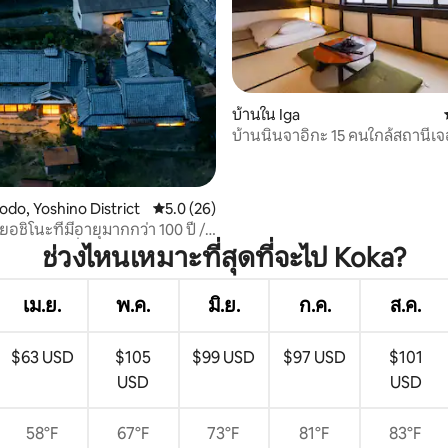
บ้านใน Iga
บ้านนินจาอิกะ 15 คนใกล้สถานีเจ
53 รีวิว
odo, Yoshino District
คะแนนเฉลี่ย 5.0 จาก 5, 26 รีวิว
5.0 (26)
ยอชิโนะที่มีอายุมากกว่า 100 ปี / มี
และอาหารค่ำ / จำกัดเพียงกลุ่ม
ช่วงไหนเหมาะที่สุดที่จะไป Koka?
น / ที่พักเงียบสงบที่รายล้อมไป
ขียวขจี
เม.ย.
พ.ค.
มิ.ย.
ก.ค.
ส.ค.
$63 USD
$105
$99 USD
$97 USD
$101
USD
USD
58°F
67°F
73°F
81°F
83°F