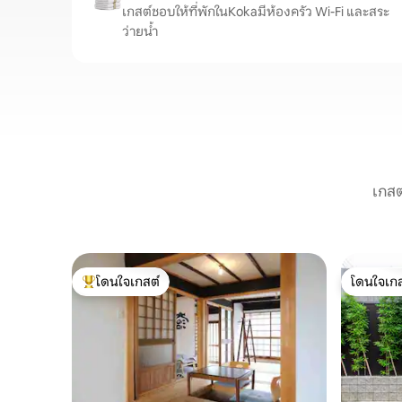
เกสต์ชอบให้ที่พักในKokaมีห้องครัว Wi-Fi และสระ
ว่ายน้ำ
เกสต
โดนใจเกสต์
โดนใจเกส
โดนใจเกสต์ที่สุด
โดนใจเกส