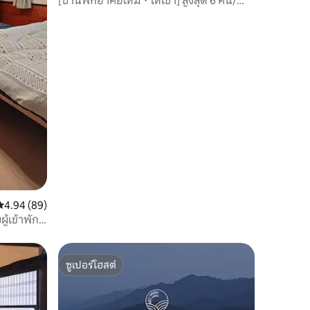
[บ้านพักอาศัยใหม่・ให้เช่า] สูงสุด 6 คน/
หมู่บ้านนินจา 15 นาที/ซูเปอร์มาร์เก็ต 3
นาที/2 ห้องนอน/มีที่จอดรถ/1 ชั่วโมงไปเกียว
โตอิเซะ
คะแนนเฉลี่ย 4.94 จาก 5, 89 รีวิว
4.94 (89)
ู้เข้าพัก
ในหมู่บ้าน
ดียวต่อวัน
อาหารเอง
ซูเปอร์โฮสต์
ซูเปอร์โฮสต์