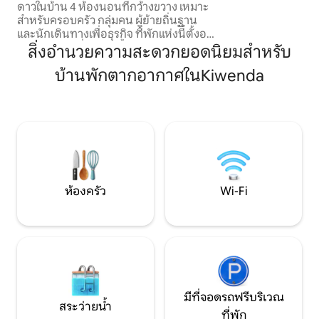
ดาวในบ้าน 4 ห้องนอนที่กว้างขวาง เหมาะ
เขียวชอุ่มด้านนอก
สำหรับครอบครัว กลุ่มคน ผู้ย้ายถิ่นฐาน
สำหรับการสร้างคว
และนักเดินทางเพื่อธุรกิจ ที่พักแห่งนี้ตั้งอยู่
เลือกมาด้วยความรั
ภายในชุมชนที่มีประตูรั้วรอบข้างอย่าง
สิ่งอำนวยความสะดวกยอดนิยมสำหรับ
ปลอดภัย มีสวนและถนนที่เงียบสงบ ให้
บ้านพักตากอากาศในKiwenda
ความสะดวกสบายและความเป็นส่วนตัว
ตามมาตรฐานสากล ในขณะที่ยังอยู่ใกล้กับ
ความมีชีวิตชีวาของชีวิตในเมือง เพลิดเพลิน
ไปกับเครื่องใช้ไฟฟ้าสไตล์ยุโรป การเชื่อมต่อ
อินเทอร์เน็ต ไฟฟ้าที่ใช้พลังงานแสงอาทิตย์
100% ที่เชื่อถือได้ การตกแต่งภายในที่มี
สไตล์ และพื้นที่กว้างขวางสำหรับอยู่อาศัย
และทำงาน
ห้องครัว
Wi-Fi
มีที่จอดรถฟรีบริเวณ
สระว่ายน้ำ
ที่พัก