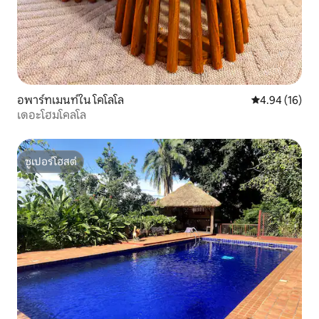
อพาร์ทเมนท์ใน โคโลโล
คะแนนเฉลี่ย 4.
4.94 (16)
เดอะโฮมโคลโล
ซูเปอร์โฮสต์
ซูเปอร์โฮสต์