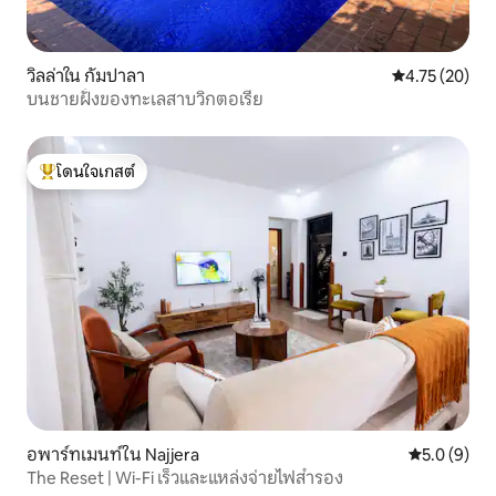
วิลล่าใน กัมปาลา
คะแนนเฉลี่ย 4.
4.75 (20)
บนชายฝั่งของทะเลสาบวิกตอเรีย
โดนใจเกสต์
โดนใจเกสต์ที่สุด
อพาร์ทเมนท์ใน Najjera
คะแนนเฉลี่ย 
5.0 (9)
The Reset | Wi-Fi เร็วและแหล่งจ่ายไฟสำรอง