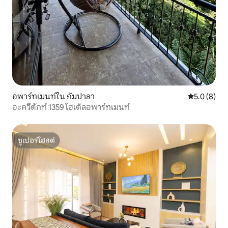
อพาร์ทเมนท์ใน กัมปาลา
คะแนนเฉลี่ย 
5.0 (8)
อะควีดักท์ 1359 โฮเต็ลอพาร์ทเมนท์
ซูเปอร์โฮสต์
ซูเปอร์โฮสต์