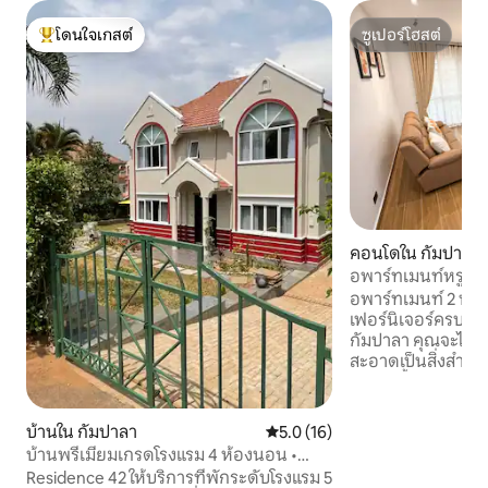
โดนใจเกสต์
ซูเปอร์โฮสต์
โดนใจเกสต์ที่สุด
ซูเปอร์โฮสต์
คอนโดใน กัมปาลา
อพาร์ทเมนท์หรู Ja
นอน กว้างขวางแ
อพาร์ทเมนท์ 2 ห้
เฟอร์นิเจอร์ครบคร
กัมปาลา คุณจะได้ค
สะอาดเป็นสิ่งสำคัญท
ขนหนูทั้งหมดเป็นส
การทำความสะอาด 6 ว
ห่างจากวัดบาไฮเพีย
บ้านใน กัมปาลา
คะแนนเฉลี่ย 5.0 จาก 5, 16 รีวิว
5.0 (16)
กม. จากอคาเซียมอลล
บ้านพรีเมียมเกรดโรงแรม 4 ห้องนอน •
เพลิดเพลิน ห้องครัว
เหมาะสำหรับครอบครัว
Residence 42 ให้บริการที่พักระดับโรงแรม 5
สมัยครบครัน สมาร์ท