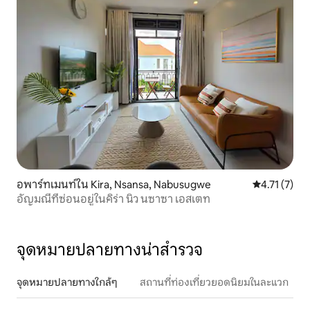
อพาร์ทเมนท์ใน Kira, Nsansa, Nabusugwe
คะแนนเฉลี่ย 4
4.71 (7)
อัญมณีที่ซ่อนอยู่ในคิร่า นิว นซาซา เอสเตท
จุดหมายปลายทางน่าสำรวจ
จุดหมายปลายทางใกล้ๆ
สถานที่ท่องเที่ยวยอดนิยมในละแวก