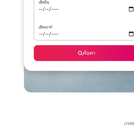
เช็คอิน
เช็คเอาท์
ค้นหา
เกสต