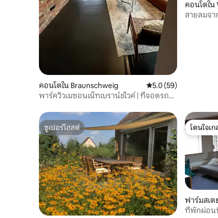
และห้องรถไฟ“ มีเตียงเดี่ยวสองเตียง
คอนโดใน 
ห้องน้ำทั้งสองห้องมีอ่างล้างหน้าโถสุขภัณฑ์
สายลมจาก
และฝักบัวอาบน้ำและมีช่องรับแสงเพื่อการ
โนรามา
ระบายอากาศ เตียงทำขึ้นและมีชุดผ้าเช็ดตัว
ให้ผู้เข้าพักแต่ละคน เพื่อชาร์จแบตเตอรี่และ
ทำสิ่งที่ดีเพื่อสุขภาพของคุณเราได้ติดตั้ง
ซาวน่าพร้อมเครื่องทำความร้อนซาวน่า BI-
O ในอาคารด้านนอกของเรา นอกจากนี้ยัง
สามารถใช้ความเป็นทางการสลับกันได้ตาม
หลักการของ Pastor Kneipp เพื่อกระตุ้น
คอนโดใน Braunschweig
คะแนนเฉลี่ย 5.0 จาก 5, 
5.0 (59)
และสนับสนุนการหมุนเวียนของเลือด -
พาร์ควิวเมซอนเน็ทเบราน์ชไวค์ | ที่จอดรถ
อ่างอาบน้ำเท้าก็เป็นไปได้เช่นกัน พื้นที่ซาว
ฟรี
น่าสามารถใช้เป็นบริการเพิ่มเติมโดยมีค่า
ธรรมเนียมเพื่อสร้างช่วงเวลาแห่งความเป็น
ซูเปอร์โฮสต์
โดนใจเกส
อยู่ที่ดีของแต่ละบุคคล
ซูเปอร์โฮสต์
โดนใจเกส
ฟาร์มสเตย
ที่พักผ่อ