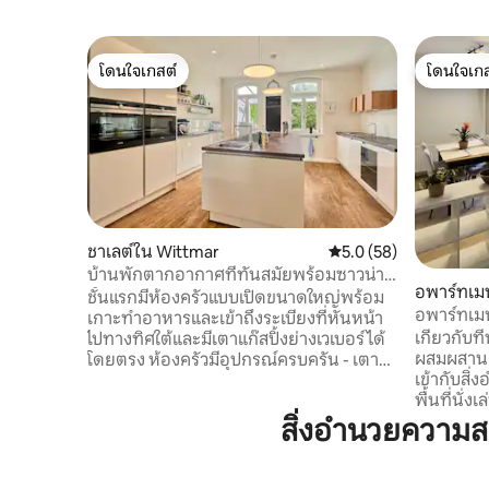
โดนใจเกสต์
โดนใจเกส
โดนใจเกสต์
โดนใจเกส
ชาเลต์ใน Wittmar
คะแนนเฉลี่ย 5.0 จาก 5, 
5.0 (58)
บ้านพักตากอากาศที่ทันสมัยพร้อมซาวน่า
อพาร์ทเม
(1899 - บ้านพักตากอากาศ)
ชั้นแรกมีห้องครัวแบบเปิดขนาดใหญ่พร้อม
g
อพาร์ทเมนท
เกาะทำอาหารและเข้าถึงระเบียงที่หันหน้า
เกี่ยวกับที่พัก: อพาร์ทเมนท์แ
ไปทางทิศใต้และมีเตาแก๊สปิ้งย่างเวเบอร์ได้
ผสมผสานเ
โดยตรง ห้องครัวมีอุปกรณ์ครบครัน - เตา
เข้ากับสิ
แม่เหล็กไฟฟ้า 2 เตาเตาเตาอบ 1 เตาพร้อม
พื้นที่นั
ไอน้ำและอีกเตามีฟังก์ชั่นไมโครเวฟเครื่อง
เปิดโล่งไ
ล้างจาน 2 เครื่องลิ้นชักอุ่นอาหาร 2 ตู้เครื่อง
สิ่งอำนวยความ
เชิญชวนให
ครัว Kitchenaid พร้อมอุปกรณ์เสริมเครื่อง
สวยงามนำไ
ใช้ไฟฟ้าขนาดเล็กต่างๆกระทะอบและอื่นๆ
ห้องน้ำที
อีกมากมาย ที่สถานที่แห่งนี้ทำอาหารและ