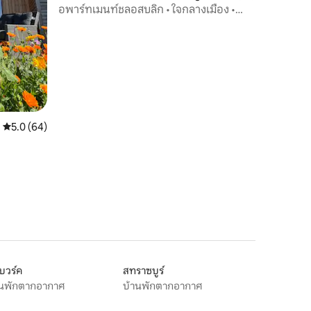
อพาร์ทเมนท์ชลอสบลิก • ใจกลางเมือง •
สวนฤดูหนาว
คะแนนเฉลี่ย 5.0 จาก 5, 64 รีวิว
5.0 (64)
บวร์ค
สทราซบูร์
านพักตากอากาศ
บ้านพักตากอากาศ