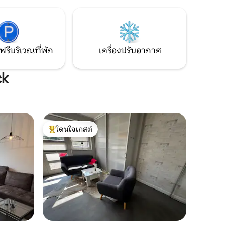
ถึงได้
Landeshuter Platz (บ้านหัวมุม) สถานีรถไฟ
ใช้เวลาประมาณ 10 นาที นั่งรถเมล์ไปอีก 5
นาที มีลานบ้านและสวน!
ฟรีบริเวณที่พัก
เครื่องปรับอากาศ
ck
โดนใจเกสต์
โดนใจเกสต์ที่สุด