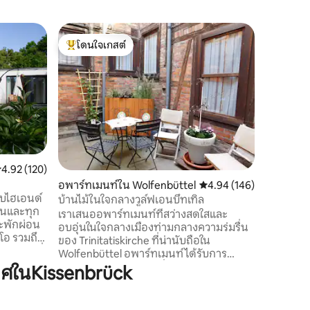
อพาร์ทเม
โดนใจเกสต์
โดนใจ
การใช้ชีว
โดนใจเกสต์ที่สุด
โดนใจเกส
ที่ปราสา
อพาร์ทเมน
ประวัติศา
เต้นรำโด
Wolfenbüt
คุณจะพักท
ต้นไม้เขี
เช้าและไว
ผ่อนคลาย
ะแนนเฉลี่ย 4.92 จาก 5, 120 รีวิว
4.92 (120)
เชิญคุณม
น
อพาร์ทเมนท์ใน Wolfenbüttel
คะแนนเฉลี่ย 4.94 จาก 5, 
4.94 (146)
พร้อมวิวจ
ับไฮเอนด์
โดยตรง อพาร์ทเมนท์มีขนาด 80 ตาราง
บ้านไม้ในใจกลางวูล์ฟเอนบึทเทิล
ันและทุก
เมตร
เราเสนออพาร์ทเมนท์ที่สว่างสดใสและ
ละพักผ่อน
อบอุ่นในใจกลางเมืองท่ามกลางความร่มรื่น
ีโอ รวมถึง
ของ Trinitatiskirche ที่น่านับถือใน
บังกะโลที่
Wolfenbüttel อพาร์ทเมนท์ได้รับการ
ให้คุณเดิน
ปรับปรุงใหม่และมีห้องนั่งเล่น (เตียงโซฟา)
ศในKissenbrück
อโรงงานวี
และห้องนอน (เตียงคู่ขนาด 1.40 x 2.00)
ำหรับความ
ห้องน้ำและห้องครัว อพาร์ทเมนท์อยู่บนชั้น
เบเกอรี่
2 ตั้งอยู่ในบ้านครึ่งไม้ตั้งแต่ศตวรรษที่ 17 บน