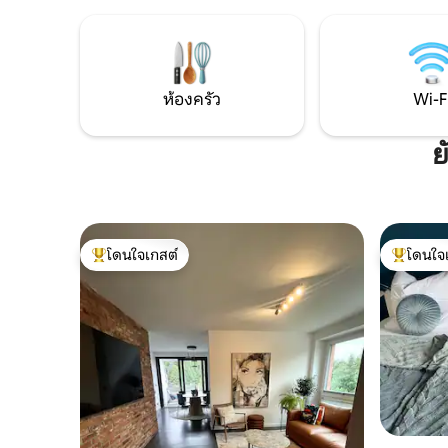
และที่อาบน
อบขนมเป็นเรื่องสนุก! คาเฟ่บาร์ที่มีเครื่องรับ
ล่างซึ่งมีพ
ส่งและพื้นที่เลานจ์เชื่อมต่อกับห้องครัวและ
และของใช
ห้องรับประทานอาหารได้อย่างเปิดเผยซึ่ง
หน้าต่างบ
สามารถนั่งได้ถึง 10 คนที่โต๊ะขนาดใหญ่ ยังมี
เพียงพอแ
เตาผิงเหล็กหล่อเพื่อความอบอุ่นในฤดูหนาว
ห้องครัว
Wi-F
ศตวรรษที่
ตรงข้ามห้องรับประทานอาหารเป็นห้องนั่ง
โดดเด่นแ
เล่นพร้อมโซฟาขนาดใหญ่ทีวีและวิวต้นแอ
ข้อมูลเกี
ปเปิ้ลในสวน ติดกับโถงทางเดินในบริเวณ
ย
พร้อมเตีย
ทางเข้ามีห้องน้ำขนาดเล็ก ชั้นล่างมีอุปกรณ์
แบบดึงออก 
ครบครันพร้อมกล่อง Sonos IPad พร้อมให้
ตั้ง: อพาร
บริการเพื่อควบคุมดนตรีและไฟ Hue บาง
ยอดเยี่ยม 
ส่วน - มี Wi-Fi ให้บริการทั่วบ้านและสามารถ
ท่องเที่ย
ใช้ได้ฟรี จากระเบียงไม้ขนาดใหญ่ผ่านบันได
โดนใจเกสต์
โดนใจ
ร้านค้า สำ
เปิดโล่งคุณสามารถไปถึงสวนและซาวน่าได้
โดนใจเกสต์ที่สุด
โดนใจเกสต
ทางประวัต
ติดกับอาคารด้านนอกเป็นอีกระเบียงหนึ่ง
ไวค์ หรือเด
สำหรับใช้เวลาในสวน ภายใต้ร่มเงาของต้นไม้
เคียง
ใหญ่คุณสามารถหาที่นั่งอื่นได้ เก้าอี้สองตัว
เชิญชวนให้คุณผ่อนคลาย ชั้นบนมีห้องนอน
สามห้องและห้องน้ำที่ทันสมัยสองห้อง
"ห้องสวน" พร้อมเตียงขนาดควีนไซส์มี
ห้องน้ำในตัวและพื้นที่ชิลๆในห้องใต้หลังคา
เป็นสถานที่พักผ่อนพร้อมทีวีอีกเครื่อง ห้อง
₹ Bismarck “มีเตียงสปริงกล่องขนาดคิงไซส์