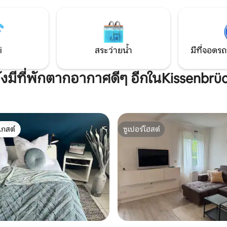
หรือซูเปอร์มาร์เก็ตอยู่ในระยะเดิน
้ำที่กว้างขวาง มีห้องแต่งตัวที่ชั้น
ยินดีต้อนรับ
ื้นที่จัดเก็บและจัดระเบียบเสื้อผ้า
้ส่วนตัวของคุณได้มากมาย
านใหญ่ให้แสงธรรมชาติเข้ามาได้
ละมีวิวสวยงามของโบสถ์กอธิคใน
i
สระว่ายน้ำ
มีที่จอดรถ
 14 ที่น่าประทับใจด้วยหอคอยที่
ละรายละเอียดทางประวัติศาสตร์
่ยวกับที่นอน: ห้องพักขนาดใหญ่
ังมีที่พักตากอากาศดีๆ อีกในKissenbrü
งคู่ที่สะดวกสบายและโซฟาเบด
ทั้งคู่มีผ้าปูที่นอนสะอาดเสมอ ที่
์ทเมนท์ของเราตั้งอยู่ในทำเลที่
เดินเพียงไม่กี่นาทีจากสถานที่
วหลัก ร้านอาหาร ร้านกาแฟ และ
เกสต์
ซูเปอร์โฮสต์
รวจบ้านไม้ครึ่งทึบที่มีความสำคัญ
์ที่สุด
ซูเปอร์โฮสต์
ิศาสตร์ เยี่ยมชมปราสาทบรันส
ินเล่นในบิวเกอร์ปาร์คที่อยู่ใกล้