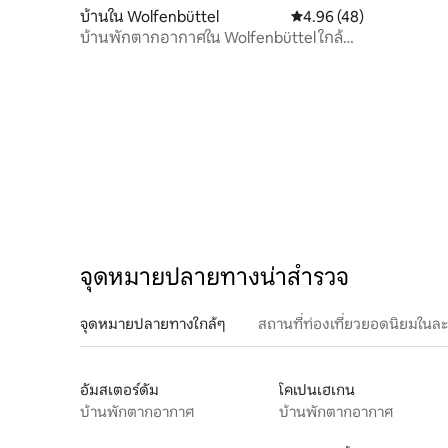
บ้านใน Wolfenbüttel
คะแนนเฉลี่ย 4.96 จาก 5, 
4.96 (48)
บ้านพักตากอากาศใน Wolfenbüttel ใกล้
Braunschweig
จุดหมายปลายทางน่าสำรวจ
จุดหมายปลายทางใกล้ๆ
สถานที่ท่องเที่ยวยอดนิยมในล
อัมสเตอร์ดัม
โคเปนเฮเกน
บ้านพักตากอากาศ
บ้านพักตากอากาศ