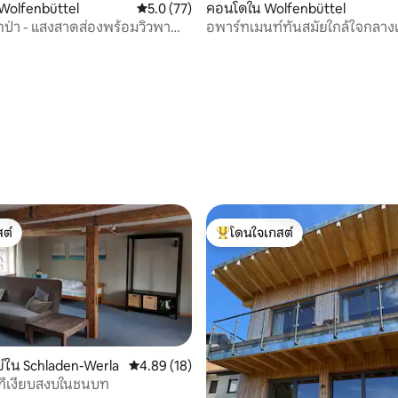
Wolfenbüttel
คะแนนเฉลี่ย 5.0 จาก 5, 77 รีวิว
5.0 (77)
คอนโดใน Wolfenbüttel
ป่า - แสงสาดส่องพร้อมวิวพา
อพาร์ทเมนท์ทันสมัยใกล้ใจกลางเ
59 รีวิว
ต์
โดนใจเกสต์
ต์
โดนใจเกสต์ที่สุด
์ใน Schladen-Werla
คะแนนเฉลี่ย 4.89 จาก 5, 18 รีวิว
4.89 (18)
นที่เงียบสงบในชนบท