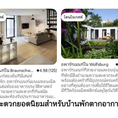
ต์
โดนใจเกสต์
ต์
โดนใจเกสต์
58 รีวิว
อพาร์ทเมนท์ใน Wolfsburg
ค
อพาร์ทเมนท์ที่สวยงามและอบอุ่
นท์ใน Braunschwei
คะแนนเฉลี่ย 4.98 จาก 5, 125 รีวิว
4.98 (125)
ที่พักมีสิ่งอำนวยความสะดวกระด
์สองชั้นที่มีเสน่ห์
พร้อมห้องครัวที่มีอุปกรณ์ครบคร
บบเมซอนเน็ต
อย่างที่คุณต้องการเพื่อใช้ชีวิตแ
สน่ห์ของอาคารประวัติศาสตร์
มีทีวีพร้อมเน็ตฟลิกซ์และไพร์มวิด
่งอำนวยความสะดวกที่ทันสมัย
Wi-Fi อพาร์ทเมนท์แห่งนี้ตั้งอยู่ใน
่งเล่นและห้องรับประทานอาหารแบบ
อยู่ติดกับป่าขนาดใหญ่ที่เชิญชวน
ด้รับการตกแต่งอย่างมีรสนิยมและ
สะดวกยอดนิยมสำหรับบ้านพักตากอากา
เล่น ใช้เวลาเดินทางไปยังเมืองหรื
้คุณผ่อนคลาย บันไดเกลียวที่
ดับเบิ้ลยูไม่ถึง 10 นาที ร้านค้าส
ปยังชั้นบนซึ่งคุณจะพบกับ
ต้องการในชีวิตประจำวัน เช่น ร้าน
่ทันสมัยพร้อมอุปกรณ์คุณภาพสูง