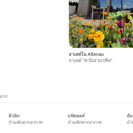
48 รีวิว
ชาเลต์ใน Altenau
ชาเลต์ "พาโนรามาพีค"
ะแวก
มิวนิก
บรัสเซลส์
ฮัม
บ้านพักตากอากาศ
บ้านพักตากอากาศ
บ้