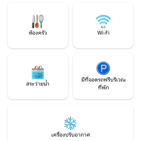
หาดสาธารณะ เส้นทางเดินป่าที่มี
การขี่จักรยานทัวร์
เครื่องหมาย สนามกอล์ฟเนสเวิร์ก 30 กม.
ชมร้านอาหารชมอั
ซาวน่า: Kilsund: ลิงก์ «vaemt» สามารถเช่า
สวยงามสวนปีนเขาอ
เรือได้ - ราคาตกลงกันเอง
สวนสัตว์ Kristians
ของชำไม่ไกล
ห้องครัว
Wi-Fi
มีที่จอดรถฟรีบริเวณ
สระว่ายน้ำ
ที่พัก
เครื่องปรับอากาศ