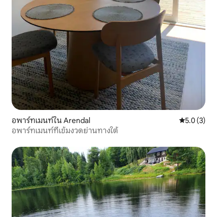
อพาร์ทเมนท์ใน Arendal
คะแนนเฉลี่ย 
5.0 (3)
อพาร์ทเมนท์ที่เข้มงวดย่านทางใต้