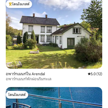
โดนใจเกสต์
โดนใจเกสต์ที่สุด
อพาร์ทเมนท์ใน Arendal
คะแนนเฉลี่ย 5
5.0 (12)
อพาร์ทเมนท์พักผ่อนริมทะเล
โดนใจเกสต์
โดนใจเกสต์