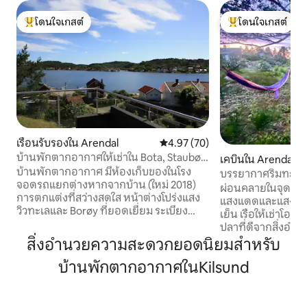
โดนใจเกสต์
โดนใจเกสต์
โดนใจเกสต์ที่สุด
โดนใจเกสต์ที่สุด
เรือนรับรองใน Arendal
คะแนนเฉลี่ย 4.97 จาก 5, 70 รีวิว
4.97 (70)
บ้านพักตากอากาศให้เช่าใน Bota, Staubø,
เคบินใน Arendal
Southern Norway
บ้านพักตากอากาศ มีห้องเก็บของในโรง
บรรยากาศริมทะเลที
จอดรถแยกต่างหากจากบ้าน (ใหม่ 2018)
เทียบเรือและเรือเช่า
ผ่อนคลายในจุดชมวิ
การตกแต่งที่สว่างสดใส หน้าต่างโปร่งแสง
แสงแดดและแสงแดดตั
วิวทะเลและ Borøy ที่ยอดเยี่ยม ระเบียง
เย็น เรือให้เช่าโอ
อาบแดด 3 ระเบียง หันหน้าไปทางทิศเหนือ
ปลาที่ดีจากสิ่งอำน
และทิศตะวันออก และระเบียงขนาดใหญ่ที่
กันและชายหาดว่ายน
สิ่งอำนวยความสะดวกยอดนิยมสำหรับ
หันหน้าไปทางทิศใต้พร้อมเฟอร์นิเจอร์สวน
ในบริเวณใกล้เคียง
ที่สะดวกสบาย โซลูชันห้องครัวแบบเปิด การ
บ้านพักตากอากาศในKilsund
ครบครันสำหรับการ
ตกแต่งที่สว่างและหน้าต่างทั่วทั้งห้อง ว่าย
การทำอาหาร สำหรับ
น้ำที่ท่าเรือโบตาและอาเรนดัล/ทเวเดสตรา
และกระตือรือร้นมี
นด์ 16 กม. คิลซันด์: ร้านค้า ปั๊มน้ำมัน และ
เส้นทางเลียบชายฝั