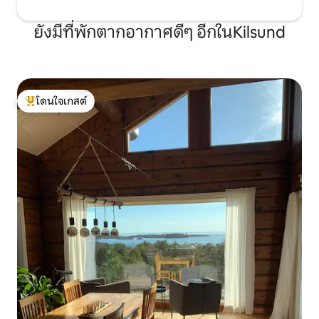
ยังมีที่พักตากอากาศดีๆ อีกในKilsund
โดนใจเกสต์
โดนใจเกสต์ที่สุด