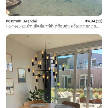
คอทเทจใน Arendal
คะแนนเฉลี่ย 4.
4.94 (32)
Holmesund: บ้านสไตล์เซาท์ลันด์ที่อบอุ่น พร้อมสวนขนาด
ใหญ่