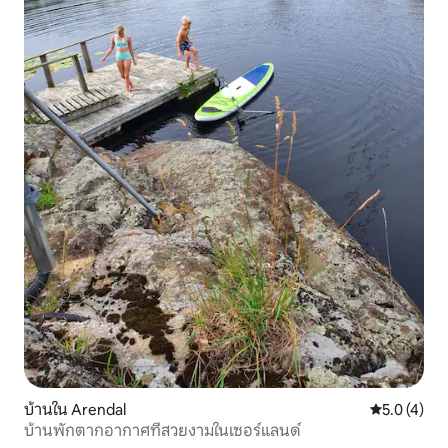
บ้านใน Arendal
คะแนนเฉลี่ย 
5.0 (4)
บ้านพักตากอากาศที่สวยงามในเซอร์แลนด์