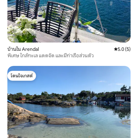
บ้านใน Arendal
คะแนนเฉลี่ย 
5.0 (5)
พิเศษ ใกล้ทะเล แดดจัด และมีท่าเรือส่วนตัว
โดนใจเกสต์
โดนใจเกสต์