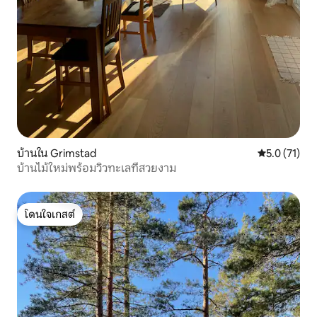
บ้านใน Grimstad
คะแนนเฉลี่ย 5
5.0 (71)
บ้านไม้ใหม่พร้อมวิวทะเลที่สวยงาม
โดนใจเกสต์
โดนใจเกสต์