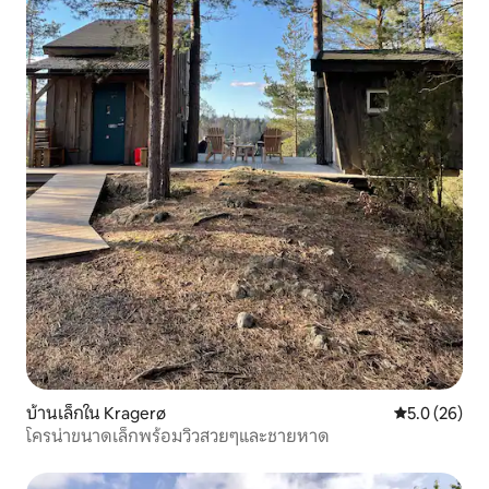
บ้านเล็กใน Kragerø
คะแนนเฉลี่ย 5
5.0 (26)
โครน่าขนาดเล็กพร้อมวิวสวยๆและชายหาด