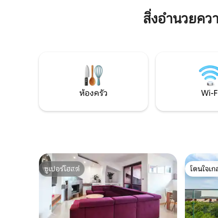
ประตูแต่ท
พร้อมส่วนต่อเติม: โซฟาเบด, ทีวี OLED 55
อื่นอาจจอ
สิ่งอำนวยคว
นิ้ว + ช่องดาวเทียม, เน็ตฟลิกซ์, ไฟเบอร์ออ
ปติก, คอนโซล XBOX One ห้องนอน: เตียง
คู่ขนาด 160x200 ทีวี 42 นิ้ว ห้องน้ำ: ห้อง
อาบน้ำฝักบัวแบบวอล์คอินอ่างล้างหน้าโถ
สุขภัณฑ์เครื่องอบผ้า
ห้องครัว
Wi-F
ซูเปอร์โฮสต์
โดนใจเกส
ซูเปอร์โฮสต์
โดนใจเกส