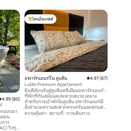
บ้านใน ลู
โดนใจเกสต์
โดนใจเก
บ้านในใจ
โดนใจเกสต์ที่สุด
โดนใจเก
เรียนฝ่ายส
บ้านให้เช่
ในถนนข้างทางที
เหมาะสำหร
บ้าน ห้อ
สถานที่
·
สองมีโซฟา
ชั้น มีห้
แห่งนี้ตั
สถานที่ท
อพาร์ทเมนท์ใน ลูบลิน
คะแนนเฉลี่ย 4.97 จาก 5,
4.97 (67)
กีฬาและเมือง
นับถือ อา
Lublin Premium Apartament
ยินดีต้อนรับสู่ลูบลินพรีเมียมอพาร์ทเมนท์ –
ที่พักที่ทันสมัยและสะดวกสบาย เหมาะ
คะแนนเฉลี่ย 4.99 จาก 5, 80 รีวิว
4.99 (80)
สำหรับการเข้าพักในลูบลิน อพาร์ทเมนท์มี
์
สิ่งอำนวยความสะดวกครบครันและตกแต่ง
ออกแบบมา
ตามมาตรฐานสูง ทำให้สะดวกสบายสำหรับ
ความคุ้มค่า
·
สถานที่
·
การเดินทาง
กผ่อน
การเข้าพักทั้งระยะสั้นและระยะยาว ผู้เข้า
พักสามารถใช้ Wi-Fi ที่รวดเร็ว ห้องครัวที่มี
C) วิวทุ่ง
อุปกรณ์ครบครัน และผ้าปูที่นอนและผ้า