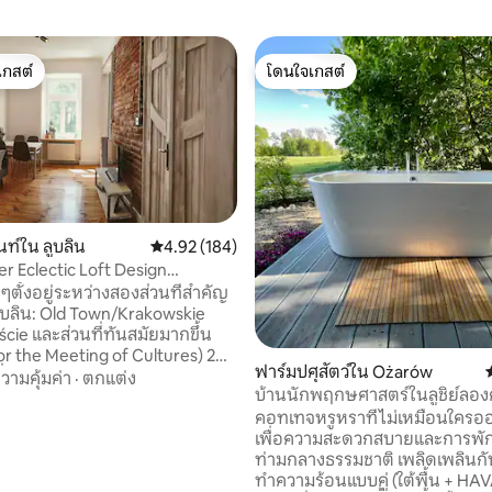
เกสต์
โดนใจเกสต์
์ที่สุด
โดนใจเกสต์
ท์ใน ลูบลิน
คะแนนเฉลี่ย 4.92 จาก 5, 184 รีวิว
4.92 (184)
er Eclectic Loft Design
nt
ๆตั้งอยู่ระหว่างสองส่วนที่สำคัญ
, 5 รีวิว
ลูบลิน: Old Town/Krakowskie
cie และส่วนที่ทันสมัยมากขึ้น
r the Meeting of Cultures) 2
ฟาร์มปศุสัตว์ใน Ożarów
ี่ตกแต่งอย่างสวยงามกว้างขวาง
วามคุ้มค่า
·
ตกแต่ง
บ้านนักพฤกษศาสตร์ในลูชิย์ลองค
พร้อมสิ่งอำนวยความสะดวกที่
งหมด ประวัติศาสตร์: อาคารนี้มี
คอทเทจหรูหราที่ไม่เหมือนใคร
ล้ว! มีที่จอดรถริมถนน
เพื่อความสะดวกสบายและการพั
บริการฟรีในวันหยุดสุดสัปดาห์
ท่ามกลางธรรมชาติ เพลิดเพลินกับการ
ทร์ - ศุกร์ ที่จอดรถฟรีด้านหลัง
ทำความร้อนแบบคู่ (ใต้พื้น + HAVA