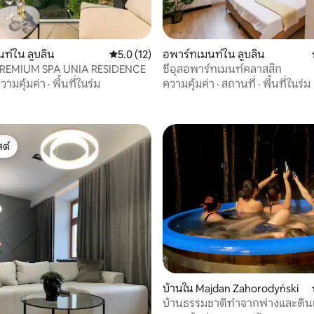
22 รีวิว
ท์ใน ลูบลิน
คะแนนเฉลี่ย 5.0 จาก 5, 12 รีวิว
5.0 (12)
อพาร์ทเมนท์ใน ลูบลิน
REMIUM SPA UNIA RESIDENCE
ซีอุสอพาร์ทเมนท์คลาสสิก
วามคุ้มค่า
·
พื้นที่ในร่ม
ความคุ้มค่า
·
สถานที่
·
พื้นที่ในร่ม
ต์
ต์
, 4 รีวิว
บ้านใน Majdan Zahorodyński
บ้านธรรมชาติทำจากฟางและดิน