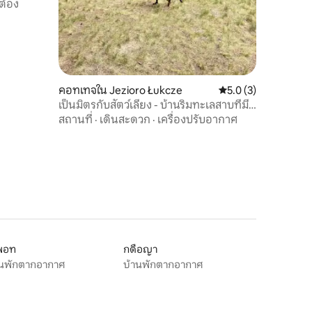
ต้อง
คอทเทจใน Jezioro Łukcze
คะแนนเฉลี่ย 5.0 จาก 5
5.0 (3)
เป็นมิตรกับสัตว์เลี้ยง - บ้านริมทะเลสาบที่มี
บรรยากาศดี
สถานที่
·
เดินสะดวก
·
เครื่องปรับอากาศ
พอท
กดือญา
านพักตากอากาศ
บ้านพักตากอากาศ