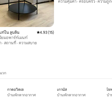
พร้อมหลังคาทรงโดม
ความคุ้มค่า
·
ครอบครัว
·
ความถูก
ท์ใน ลูบลิน
คะแนนเฉลี่ย 4.93 จาก 5, 15 รีวิว
4.93 (15)
เมียมอพาร์ท์เมนท์
า
·
สถานที่
·
ความสบาย
ะแวก
กาตอวิตเซ
เกานัส
โซ
บ้านพักตากอากาศ
บ้านพักตากอากาศ
บ้