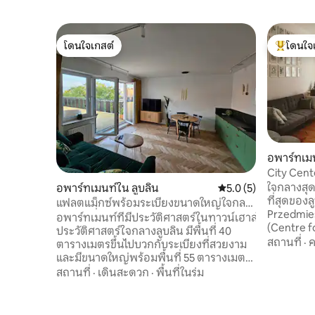
โดนใจเกสต์
โดนใจ
โดนใจเกสต์
โดนใจเกสต
อพาร์ทเมน
City Cent
Apartme
ใจกลางสุด
อพาร์ทเมนท์ใน ลูบลิน
คะแนนเฉลี่ย 5.0 จาก 5
5.0 (5)
ที่สุดของ
แฟลตแม็กซ์พร้อมระเบียงขนาดใหญ่ใจกลาง
Przedmieś
เมือง เครื่องปรับอากาศ
อพาร์ทเมนท์ที่มีประวัติศาสตร์ในทาวน์เฮาส์
(Centre fo
ประวัติศาสตร์ใจกลางลูบลิน มีพื้นที่ 40
ห้องนอนท
สถานที่
·
ค
ตารางเมตรขึ้นไปบวกกับระเบียงที่สวยงาม
และอบอุ่น
และมีขนาดใหญ่พร้อมพื้นที่ 55 ตารางเมตร
ทันสมัยทั้
อพาร์ทเมนท์ใหม่และประกอบด้วยห้องพัก 2
สถานที่
·
เดินสะดวก
·
พื้นที่ในร่ม
มานานกว่า 100 ปีแ
ห้องห้องนั่งเล่นที่มีส่วนต่อเติมพร้อม
มากมายให้
ทางออกไปยังระเบียงห้องนอนห้องน้ำและ
25 PLN จัน
ระเบียงเพื่อความเป็นส่วนตัว ห้องนั่งเล่น