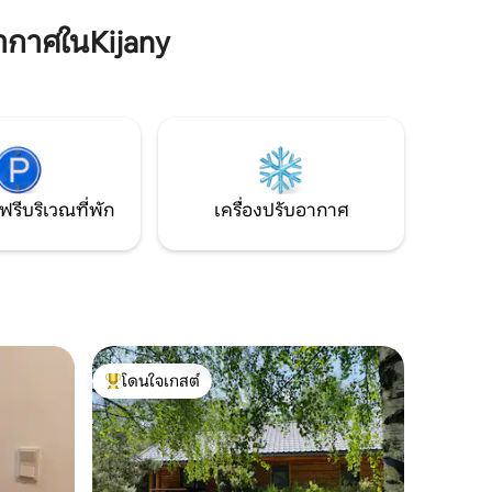
ะระเบียง
ขนหนูที่สดใหม่ ทำเลที่ตั้งที่ยอดเยี่ยมช่วยให้
ากาศในKijany
เข้าถึงสถานที่ท่องเที่ยว ร้านอาหาร และจุด
ตัล และ
บริการของเมืองได้อย่างรวดเร็ว
.ค. -
ถ่าน
ฟรีบริเวณที่พัก
เครื่องปรับอากาศ
โดนใจเกสต์
โดนใจเกสต์ที่สุด