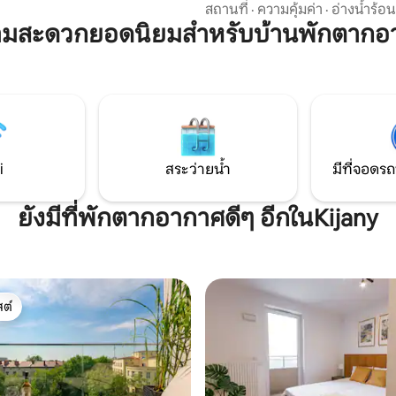
างเข้าแคบและบางครั้งเจ้าของคน
หญ้าพาโนรามา พื้นไม้เนื้อแข็งแล
สถานที่
·
ความคุ้มค่า
·
อ่างน้ำร้อน
ดซ้อนคัน (ออกจากโทรศัพท์ #)
ส่วนตัว ภายใน: ห้องครัวที่มีอุปกรณ์ครบ
ามสะดวกยอดนิยมสำหรับบ้านพักตากอ
ครัน เตียงควีนไซส์แบบคอนติเนน
ฝักบัวอาบน้ำแบบฝนขนาดใหญ่ ผ่อนคลาย
ในอ่างน้ำร้อนส่วนตัวบนระเบียง (มี
ต.ค.) กระท่อมอยู่ในสวนส่วนตัวริมทุ่งหญ้า
พื้นที่ส่วนรวม ได้แก่ เปลญวน เตา
เตาไฟ และที่นั่งกลางแจ้ง
i
สระว่ายน้ำ
มีที่จอดรถ
ยังมีที่พักตากอากาศดีๆ อีกในKijany
ต์
ต์