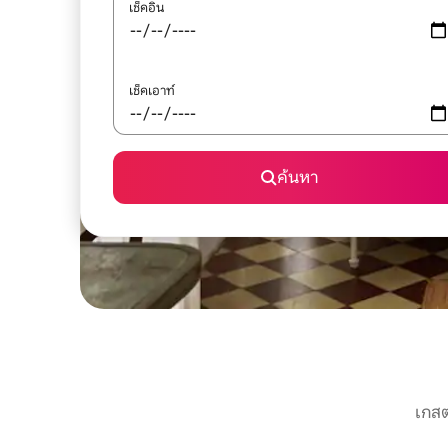
เช็คอิน
เช็คเอาท์
ค้นหา
เกสต