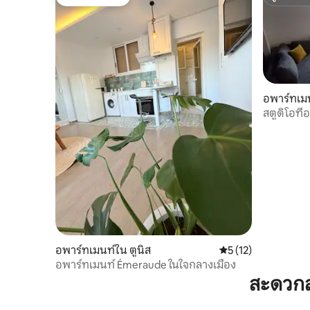
โดนใจเกสต์ที่สุด
ซูเปอร์โฮ
อพาร์ทเมน
สตูดิโอที่อ
อพาร์ทเมนท์ใน ตูนิส
คะแนนเฉลี่ย 5 จาก 5,
5 (12)
อพาร์ทเมนท์ Émeraude ในใจกลางเมือง
สะดวกส