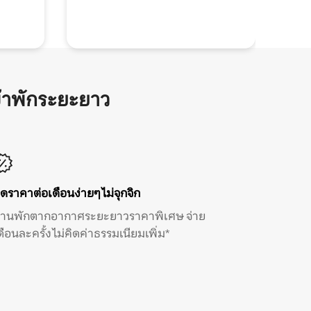
้าพักระยะยาว
ิดราคาต่อเดือนง่ายๆ ไม่จุกจิก
้านพักตากอากาศระยะยาวราคาพิเศษ จ่าย
ดือนละครั้ง ไม่คิดค่าธรรมเนียมเพิ่ม*