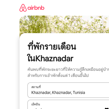
ข้าม
ไป
ยัง
เนื้อหา
ที่พักรายเดือน
ในKhaznadar
ค้นพบที่พักระยะยาวที่ให้ความรู้สึกเหมือนอยู่บ้า
สำหรับการเข้าพักตั้งแต่ 1 เดือนขึ้นไป
สถานที่
ใช้ลูกศรขึ้นลง หรือใช้การสัมผัสหรือปัด เพื่อสำรวจผ
เช็คอิน