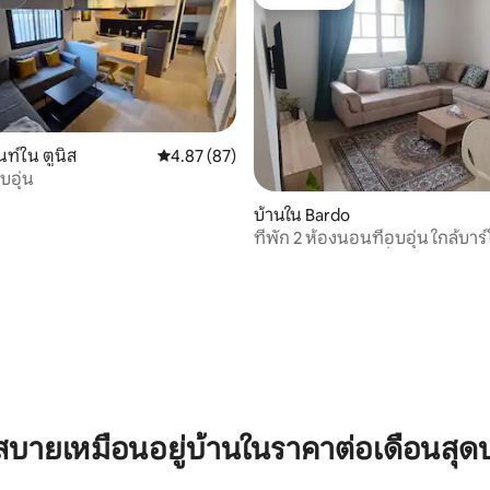
สต์
โดนใจเกสต์
ท์ใน ตูนิส
คะแนนเฉลี่ย 4.87 จาก 5, 87 รีวิว
4.87 (87)
บอุ่น
บ้านใน Bardo
ที่พัก 2 ห้องนอนที่อบอุ่น ใกล้บา
บินและตลาดท้องถิ่น
 12 รีวิว
บายเหมือนอยู่บ้านในราคาต่อเดือนสุด