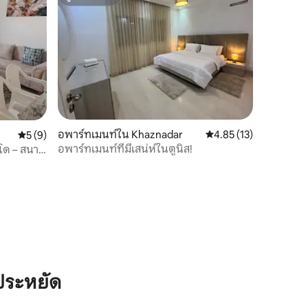
ซูเปอร์โฮสต์
อพาร์ทเมนท์ใน Khaznadar
คะแนนเฉลี่ย 4.85 จาก 5,
4.85 (13)
คะแนนเฉลี่ย 5 จาก 5, 9 รีวิว
5 (9)
อพาร์ทเมนท์ที่มีเสน่ห์ในตูนิส!
ร์โด – สนาม
ประหยัด