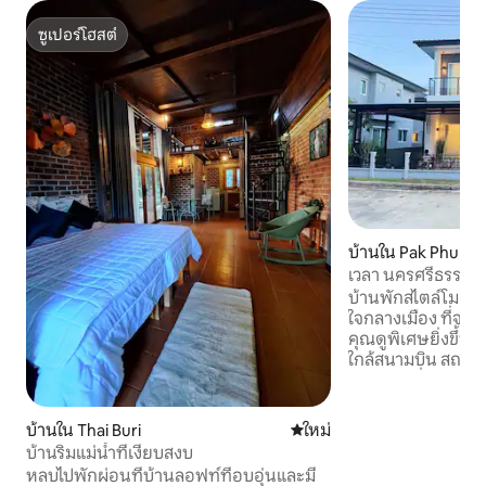
ซูเปอร์โฮสต์
ซูเปอร์โฮสต์
บ้านใน Pak Phun
เวลา นครศรีธรรมร
บ้านพักสไตล์โมเดิร์น
ใจกลางเมือง ที่จะท
คุณดูพิเศษยิ่งขึ้น
ใกล้สนามบิน สถานที
และคาเฟ่ชื่อดังมาก
สวน และเครื่องเล่นเ
บ้านตกแต่งอย่างทั
บ้านใน Thai Buri
ที่พักใหม่
ใหม่
ครันด้วยสิ่งอำนวย
บ้านริมแม่น้ำที่เงียบสงบ
ใช้ไฟฟ้า เหมาะสำห
หลบไปพักผ่อนที่บ้านลอฟท์ที่อบอุ่นและมี
ครอบครัวหรือกลุ่มเ