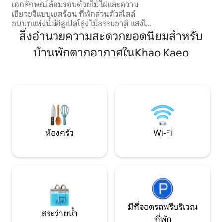
เอกลักษณ์ ล้อมรอบด้วยไม้ไผ่และความ
การพักผ่อนเหมือนอย
เขียวขจีแบบเขตร้อน ที่พักส่วนตัวสไตล์
บรรยากาศหรูหราแล
ชนบทแห่งนี้มีอิฐเปิดโล่ง ไม้ธรรมชาติ แสงไฟ
คุณใช้เวลาแห่งความส
นุ่มนวล และวิวสวน มีพื้นที่นอนอยู่ชั้นล่าง
สิ่งอำนวยความสะดวกยอดนิยมสำหรับ
โลฟท์แบบเมซซานีนที่อบอุ่น ห้องครัวเล็ก
บ้านพักตากอากาศในKhao Kaeo
ห้องน้ำ และระเบียงที่มีหลังคาคลุม เหมาะ
สำหรับคู่รัก นักเดินทางคนเดียว หรือ
ครอบครัวขนาดเล็กที่ต้องการความเป็นส่วน
ตัว สภาพแวดล้อมที่เงียบสงบ และการเข้า
พักที่มีบรรยากาศดีกว่าห้องพักในโรงแรม
มาตรฐาน สถานที่เงียบสงบสำหรับพักผ่อน
อ่านหนังสือ ทำอาหาร และเพลิดเพลินกับ
ธรรมชาติ
ห้องครัว
Wi-Fi
มีที่จอดรถฟรีบริเวณ
สระว่ายน้ำ
ที่พัก