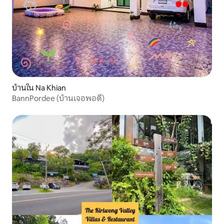
บ้านใน Na Khian
BannPordee (บ้านเจอพอดี)