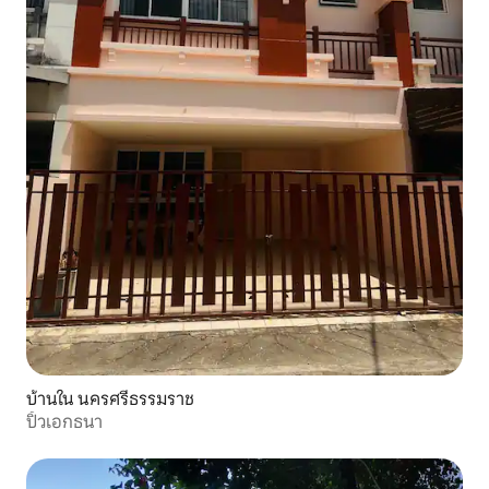
บ้านใน นครศรีธรรมราช
ปิ้วเอกธนา