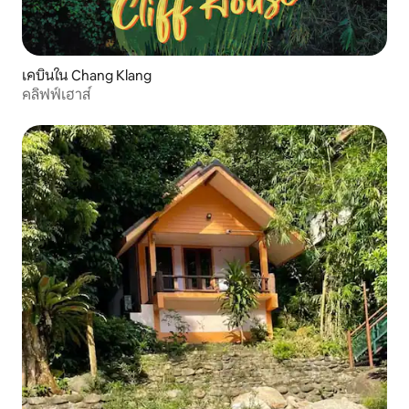
เคบินใน Chang Klang
คลิฟฟ์เฮาส์