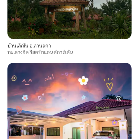
บ้านเล็กใน อ.ลานสกา
ทะเลวงจิต รีสอร์ทแอนด์การ์เด้น