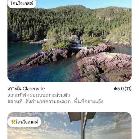
โดนใจเกสต์
โดนใจเกสต์
เกาะใน Clarenville
คะแนนเฉลี่ย 5
5.0 (11)
สถานที่พักผ่อนบนเกาะส่วนตัว
สถานที่
·
สิ่งอำนวยความสะดวก
·
พื้นที่กลางแจ้ง
โดนใจเกสต์
โดนใจเกสต์ที่สุด