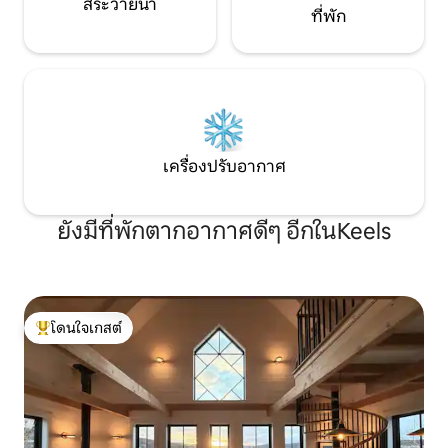
สระว่ายน้ำ
ที่พัก
เครื่องปรับอากาศ
ยังมีที่พักตากอากาศดีๆ อีกในKeels
โดนใจเกสต์
โดนใจเกสต์ที่สุด