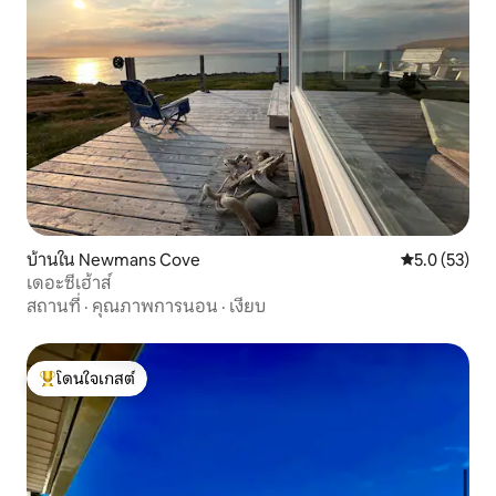
บ้านใน Newmans Cove
คะแนนเฉลี่ย 5
5.0 (53)
เดอะซีเฮ้าส์
สถานที่
·
คุณภาพการนอน
·
เงียบ
โดนใจเกสต์
โดนใจเกสต์ที่สุด