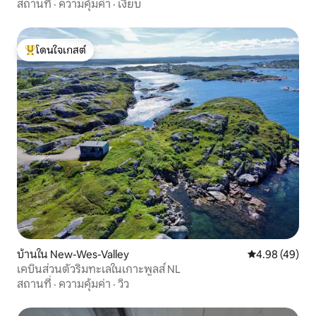
สถานที่
·
ความคุ้มค่า
·
เงียบ
โดนใจเกสต์
โดนใจเกสต์ที่สุด
บ้านใน New-Wes-Valley
คะแนนเฉลี่ย 4.
4.98 (49)
เคบินส่วนตัวริมทะเลในเกาะพูลส์ NL
สถานที่
·
ความคุ้มค่า
·
วิว