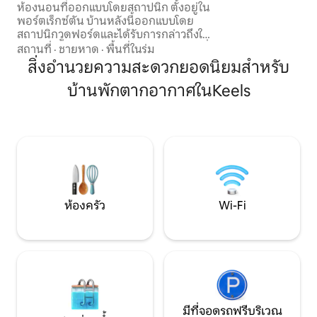
ห้องนอนที่ออกแบบโดยสถาปนิก ตั้งอยู่ใน
ทิวทัศน์ที่น่าตื่นตาต
พอร์ตเร็กซ์ตัน บ้านหลังนี้ออกแบบโดย
สถาปนิกวูดฟอร์ดและได้รับการกล่าวถึงใน
นิตยสาร Nuvo และ Wallpaper มีวิวทะเลที่
สถานที่
·
ชายหาด
·
พื้นที่ในร่ม
กว้างขวางจากฟ็อกซ์ไอแลนด์ไปจนถึงประ
สิ่งอำนวยความสะดวกยอดนิยมสำหรับ
ภาคารทรินิตี ที่พักแห่งนี้อยู่ห่างจากเส้น
บ้านพักตากอากาศในKeels
ทาง Skerwink Trail ที่มีชื่อเสียงและโรงเบียร์
Port Rexton เพียงไม่กี่ก้าว มีดีไซน์ที่
พิถีพิถัน ธรรมชาติ และความสะดวกสบาย
ในชีวิตประจำวันที่สมดุลและเงียบสงบ เป็น
ที่พักที่เหมาะสำหรับการพักผ่อนริมทะเล *มี
เตียงสองชั้นแยกต่างหากให้ตามคำขอ
ห้องครัว
Wi-Fi
มีที่จอดรถฟรีบริเวณ