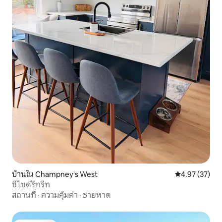
บ้านใน Champney's West
คะแนนเฉลี่ย 4.
4.97 (37)
ซีไซด์รีทรีท
สถานที่
·
ความคุ้มค่า
·
ชายหาด