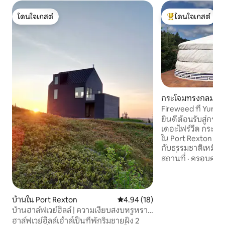
โดนใจเกสต์
โดนใจเกสต์
โดนใจเกสต์
โดนใจเกสต์ที่สุด
กระโจมทรงกลมใน P
on
Fireweed ที่ Yurtop
ยินดีต้อนรับสู่กร
เดอะไฟร์วีด กระโจ
ใน Port Rexton ที่
กับธรรมชาติเหมือน
พักที่สะดวกสบายมาก
สถานที่
·
ครอบครัว
ตื่นใจของท้องฟ้ายา
สามารถเดินไปยังเส
Rexton Brewery, 
Fisher's Loft ได้ ท
บ้านใน Port Rexton
คะแนนเฉลี่ย 4.94 จาก 5, 18 รีวิว
4.94 (18)
สำหรับการสำรวจและ
บ้านฮาล์ฟเวย์ฮิลล์ | ความเงียบสงบหรูหรา
คาบสมุทรโบนาวิสตา
ริมทะเล
ฮาล์ฟเวย์ฮิลล์เฮ้าส์เป็นที่พักริมชายฝั่ง 2
เดินป่าทัวร์เรือก