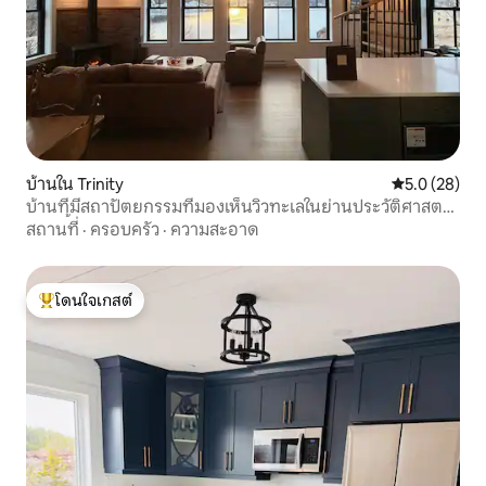
บ้านใน Trinity
คะแนนเฉลี่ย 5
5.0 (28)
บ้านที่มีสถาปัตยกรรมที่มองเห็นวิวทะเลในย่านประวัติศาสตร์
ทรินิตี้
สถานที่
·
ครอบครัว
·
ความสะอาด
โดนใจเกสต์
โดนใจเกสต์ที่สุด