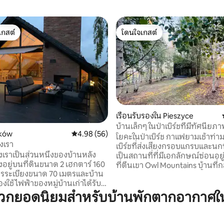
เกสต์
โดนใจเกสต์
์ที่สุด
โดนใจเกสต์
เรือนรับรองใน Pieszyce
บ้านเล็กๆ ในป่าเบิร์ชที่มีทัศนีย
 21 รีวิว
aków
คะแนนเฉลี่ย 4.98 จาก 5, 56 รีวิว
4.98 (56)
Ślęża
โยคะในป่าเบิร์ช กาแฟยามเช้าท่
งเรา
เบิร์ชที่ส่งเสียงกรอบแกรบและนกท
งเราเป็นส่วนหนึ่งของบ้านหลัง
เป็นสถานที่ที่มีเอกลักษณ์ซ่อนอยู่
งอยู่บนที่ดินขนาด 2 เฮกตาร์ 160
ที่ตีนเขา Owl Mountains บ้านที่
รระเบียงขนาด 70 เมตรและบ้าน
ธรรมชาติ สร้างจากไม้ ดึงน้ำจากบ่
ื่องใช้ไฟฟ้าของหมู่บ้านเก่าได้รับ
พลังงานจากดวงอาทิตย์ ระเบียง
ษ์ไว้ ความเป็นไปได้ในการใช้ห้อง
วกยอดนิยมสำหรับบ้านพักตากอากาศใ
ต้นเบิร์ชทำให้คุณรู้สึกเหมือนเป็น
วในส่วนของบ้านที่เจ้าของที่พัก
ของป่า และในฤดูร้อนต้นไม้ก็ให้
 ทุ่งหญ้าเป็นสภาพแวดล้อมของ
จากแสงแดดตามธรรมชาติ หน้าต
ามธรรมชาติ นอกจากนี้ยังใช้ลาน
ใหญ่ทำให้คุณรู้สึกเหมือนเป็นส่ว