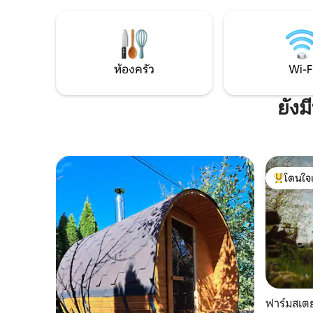
เตาผิงที่ให้ความอบอุ่น และการตกแต่ง
บ้าน (อาหา
ภายในที่สร้างจากวัสดุธรรมชาติ เหมาะ
ชมธรรมชาต
สำหรับสัตว์เลี้ยง และเข้าถึงทะเลสาบ เส้น
(เปลญวน) 
ทางเดินป่า และปราสาทเก่าแก่ได้ง่าย เหมาะ
สำหรับผู้
สำหรับการกลับมาสัมผัสธรรมชาติในพื้นที่ที่
ใหญ่ห้องน้
ห้องครัว
Wi-F
มีสุขภาพดีและออกแบบมาอย่างสวยงาม ⚠️:
มีการก่อสร้างอยู่ข้าง ๆ
ยังม
โดนใจ
โดนใจเกสต
ฟาร์มสเต