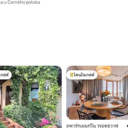
ka u Černého potoka
111 รีวิว
เกสต์
โดนใจเกสต์
์ที่สุด
โดนใจเกสต์ที่สุด
59 รีวิว
อพาร์ทเมนท์ใน วรอตซวาฟ