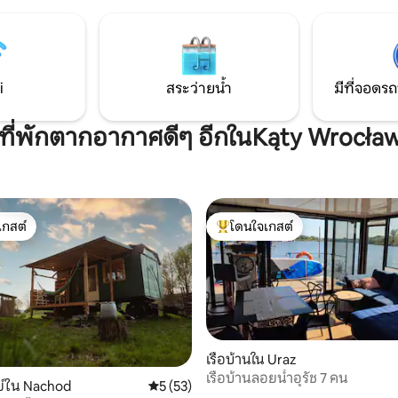
รกลางวันและพื้นที่นั่งเล่น) เพื่อ
ระบบนิเวศในป่า ห้องนอนสามาร
ิ ถัดจากบ้านมีสวนผลไม้เก่า
ทิวทัศน์ของ Ślęża ซึ่งเป็นหนึ่งใ
ที่มีแสงแดดส่องถึงและร่มรื่น
ในโปแลนด์
ที่ต้องการความสงบ ห้องครัวขนาด
ำ 1 ห้องที่อาบน้ำ
i
สระว่ายน้ำ
มีที่จอดรถ
ีที่พักตากอากาศดีๆ อีกในKąty Wrocła
เกสต์
โดนใจเกสต์
์ที่สุด
โดนใจเกสต์ที่สุด
เรือบ้านใน Uraz
เรือบ้านลอยน้ำอุรัช 7 คน
ย์ใน Nachod
คะแนนเฉลี่ย 5 จาก 5, 53 รีวิว
5 (53)