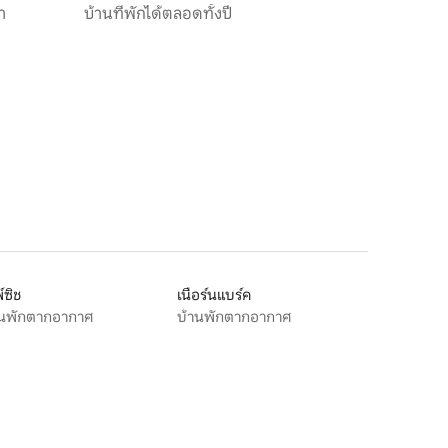
า
บ้านที่พักได้ตลอดทั้งปี
์ซิช
เนือร์นแบร์ค
านพักตากอากาศ
บ้านพักตากอากาศ