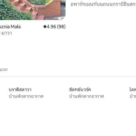
อพาร์ทเมนท์บนถนนกราบิชินสก
sznia Mała
คะแนนเฉลี่ย 4.96 จาก 5, 98 รีวิว
4.96 (98)
ย มาวา
ะแวก
บราติสลาวา
ซัลทซ์บวร์ค
ไลพ
บ้านพักตากอากาศ
บ้านพักตากอากาศ
บ้