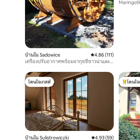
Maringot
บ้านใน Sadowice
คะแนนเฉลี่ย 4.86 จาก 5, 
4.86 (111)
เครื่องปรับอากาศพร้อมจากุซซี่ซาวน่าและ
เตาผิง
โดนใจเกสต์
โดนใจ
โดนใจเกสต์
โดนใจเกสต
บ้านใน Sulistrowiczki
คะแนนเฉลี่ย 4.93 จาก 5, 
4.93 (59)