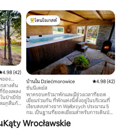
บ้านใน G
โดนใจเกสต์
โดนใจเก
Sierpnic
โดนใจเกสต์ที่สุด
โดนใจเก
Sówka
ท่าเรือภูเ
สำหรับให้
ของภูเขานกฮูก มีบ้า
ตลอดทั้งป
อ่างน้ำร้อน 
วิวที่ไม่
สวยงาม "ภูเขาพริสตานีเซียร์พนิกา" มีความ
สงบและเงี
คะแนนเฉลี่ย 4.98 จาก 5, 42 รีวิว
4.98 (42)
ผ่อนคลาย 
ภาพของ
บ้านใน Dziećmorowice
คะแนนเฉลี่ย 4.98 จาก 5,
4.98 (42)
กวางรูดีร
ามกลางต้น
ซันนี่เดย์ส
ี่ร้องเพลง
พาครอบครัวมาพักและมีช่วงเวลาที่ยอด
ในป่าเบิร์ช
เยี่ยมร่วมกัน ที่พักแห่งนี้ตั้งอยู่ในบริเวณที่
กลมกลืนกับ
เงียบสงบห่างจาก Wałbrzych ประมาณ 5
อน้ำ ใช้
กม. เป็นฐานที่ยอดเยี่ยมสำหรับการเดินป่า
ท่ามกลาง
เส้นทางปั่นจักรยานและการเดินไกล สำหรับ
นKąty Wrocławskie
ส่วนหนึ่ง
การท่องเที่ยว เราขอแนะนำปราสาทคสยอน
การปกป้อง
ซ์ (Książ Castle) และปาล์มเฮาส์ (Palm
่างบาน
House) ส่วนสำหรับผู้เข้าพักที่อายุน้อยที่สุด
นหนึ่งของ