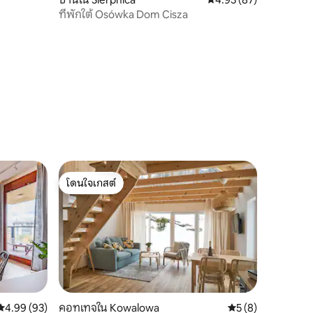
ที่พักใต้ Osówka Dom Cisza
โดนใจเกสต์
โดนใจเกสต์
คะแนนเฉลี่ย 4.99 จาก 5, 93 รีวิว
4.99 (93)
คอทเทจใน Kowalowa
คะแนนเฉลี่ย 5 จาก 5
5 (8)