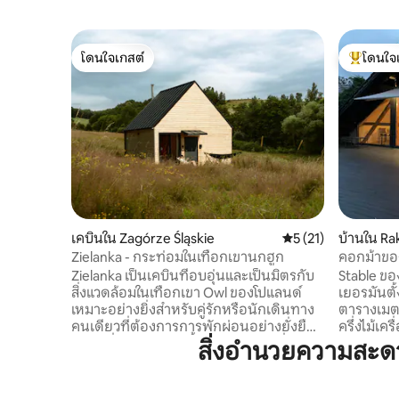
โดนใจเกสต์
โดนใจ
โดนใจเกสต์
โดนใจเกสต
เคบินใน Zagórze Śląskie
คะแนนเฉลี่ย 5 จาก 5,
5 (21)
บ้านใน R
Zielanka - กระท่อมในเทือกเขานกฮูก
คอกม้าขอ
Zielanka เป็นเคบินที่อบอุ่นและเป็นมิตรกับ
Stable ขอ
สิ่งแวดล้อมในเทือกเขา Owl ของโปแลนด์
เยอรมันตั้
เหมาะอย่างยิ่งสำหรับคู่รักหรือนักเดินทาง
ตารางเมต
คนเดียวที่ต้องการการพักผ่อนอย่างยั่งยืน
ครึ่งไม้เคร
สถานที่พักผ่อนแห่งนี้สร้างด้วยวัสดุที่ได้รับ
การอนุรัก
สิ่งอำนวยความสะด
การรับรองด้านสิ่งแวดล้อม ผสมผสานความ
สมุดส่วนตั
งามตามธรรมชาติเข้ากับความสะดวกสบาย
อาศัยอยู่
ที่ทันสมัย เพลิดเพลินกับวิวสุดโรแมนติก
สัตว์ป่าต