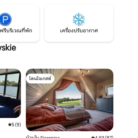
เราขอแนะนำสวนสนุกโหนเชือกและสนาม
ถมองเห็น
สไลเดอร์ที่อยู่ห่างจากที่พักของเราเพียง 9
นหลายจักร
กม. ขอแนะนำให้ลองดูคู่มือนำเที่ยวของเราที่
มีอยู่ในเว็บไซต์ Airbnb
ฟรีบริเวณที่พัก
เครื่องปรับอากาศ
wskie
โดนใจเกสต์
โดนใจเกสต์
คะแนนเฉลี่ย 5 จาก 5, 9 รีวิว
5 (9)
บ้านใน Sierpnica
คะแนนเฉลี่ย 4.93 จาก 5,
4.93 (87)