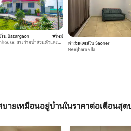
์ใน Bazargaon
ที่พักใหม่
ใหม่
mhouse: สระว่ายน้ำส่วนตัวและ
ฟาร์มสเตย์ใน Saoner
่อน 3 ห้องนอน 1 ห้องครัว 1
Neeljhara villa
บายเหมือนอยู่บ้านในราคาต่อเดือนสุด