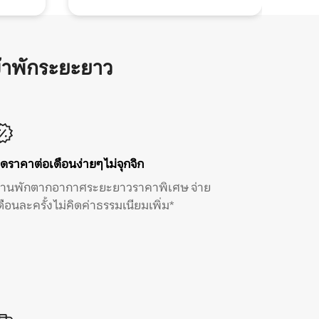
้าพักระยะยาว
ิดราคาต่อเดือนง่ายๆ ไม่จุกจิก
้านพักตากอากาศระยะยาวราคาพิเศษ จ่าย
ดือนละครั้ง ไม่คิดค่าธรรมเนียมเพิ่ม*