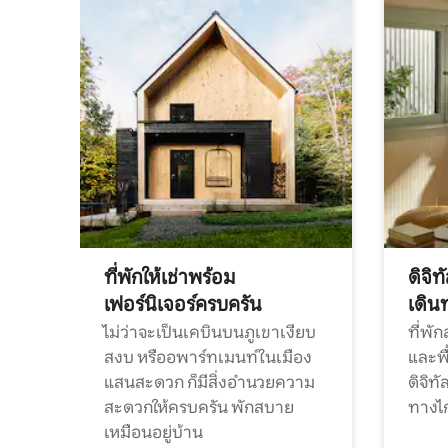
ที่พักให้เช่าพร้อม
ดิจิ
เฟอร์นิเจอร์ครบครัน
เดิน
ไม่ว่าจะเป็นเคบินบนภูเขาเงียบ
ที่พั
สงบ หรืออพาร์ทเมนท์ในเมือง
และพื
แสนสะดวก ก็มีสิ่งอำนวยความ
ดิจิ
สะดวกให้ครบครัน พักสบาย
ทางไ
เหมือนอยู่บ้าน