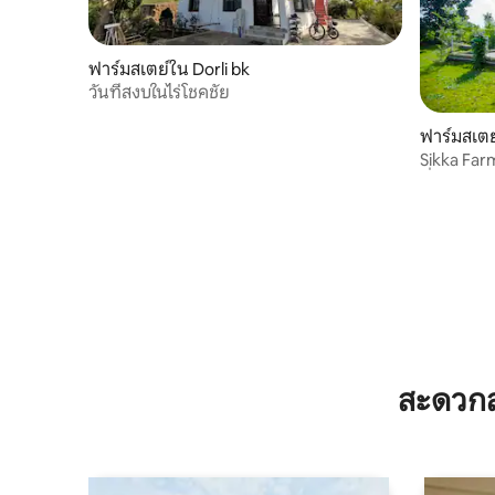
ฟาร์มสเตย์ใน Dorli bk
วันที่สงบในไร่โชคชัย
ฟาร์มสเตย
Sikka Far
ที่พักพักผ
ห้องน้ำ
สะดวกส