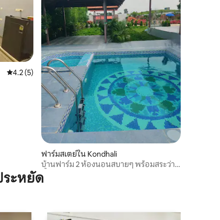
คะแนนเฉลี่ย 4.2 จาก 5, 5 รีวิว
4.2 (5)
ฟาร์มสเตย์ใน Kondhali
บ้านฟาร์ม 2 ห้องนอนสบายๆ พร้อมสระว่าย
น้ำและเรนแดนซ์
ประหยัด