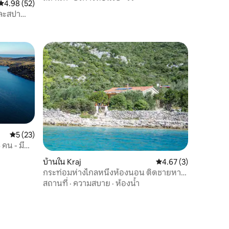
คะแนนเฉลี่ย 4.98 จาก 5, 52 รีวิว
4.98 (52)
และสปา
คะแนนเฉลี่ย 5 จาก 5, 23 รีวิว
5 (23)
 คน - มี
บ้านใน Kraj
คะแนนเฉลี่ย 4.67 จาก 5
4.67 (3)
กระท่อมห่างไกลหนึ่งห้องนอน ติดชายหาด
ในกระจ
สถานที่
·
ความสบาย
·
ห้องน้ำ