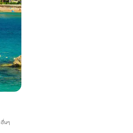
อื่นๆ