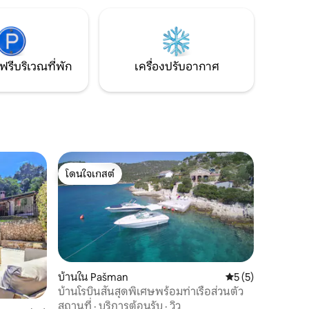
ห่างไกลจาก
to do is unwind and enjoy. Whether
และความ
you’re planning a romantic escape, a
การดูนก
family holiday, or a stylish getaway with
แวดล้อม
friends, LIOQA Resort is your perfect
destination.
ฟรีบริเวณที่พัก
เครื่องปรับอากาศ
โดนใจเกสต์
โดนใจเกสต์
บ้านใน Pašman
คะแนนเฉลี่ย 5 จาก 5
5 (5)
บ้านโรบินสันสุดพิเศษพร้อมท่าเรือส่วนตัว
สถานที่
·
บริการต้อนรับ
·
วิว