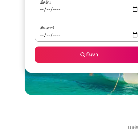
เช็คอิน
เช็คเอาท์
ค้นหา
เกสต