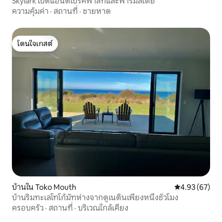
Skylark เบดแอนด์เบรคฟาสท์และฟาร์มสเตย์
ความคุ้มค่า
·
สถานที่
·
ชายหาด
โดนใจเกสต์
โดนใจเกสต์
บ้านใน Toko Mouth
คะแนนเฉลี่ย 4.
4.93 (67)
บ้านริมทะเลโทโก้มัทห่างจากดูเนดินเพียงหนึ่งชั่วโมง
ครอบครัว
·
สถานที่
·
บริเวณใกล้เคียง