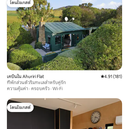
โดนใจเกสต์
โดนใจเกสต์
เคบินใน Ahuriri Flat
คะแนนเฉลี่ย 4.9
4.91 (181)
ที่พักส่วนตัวริมทะเลสำหรับคู่รัก
ความคุ้มค่า
·
ครอบครัว
·
Wi-Fi
โดนใจเกสต์
โดนใจเกสต์