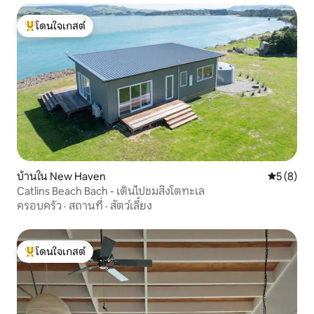
โดนใจเกสต์
โดนใจเกสต์ที่สุด
บ้านใน New Haven
คะแนนเฉลี่
5 (8)
Catlins Beach Bach - เดินไปชมสิงโตทะเล
ครอบครัว
·
สถานที่
·
สัตว์เลี้ยง
โดนใจเกสต์
โดนใจเกสต์ที่สุด