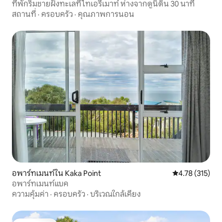
ที่พักริมชายฝั่งทะเลที่ไทเอรีเมาท์ ห่างจากดูนิดิน 30 นาที
สถานที่
·
ครอบครัว
·
คุณภาพการนอน
อพาร์ทเมนท์ใน Kaka Point
คะแนนเฉลี่ย 4.7
4.78 (315)
อพาร์ทเมนท์แบค
ความคุ้มค่า
·
ครอบครัว
·
บริเวณใกล้เคียง