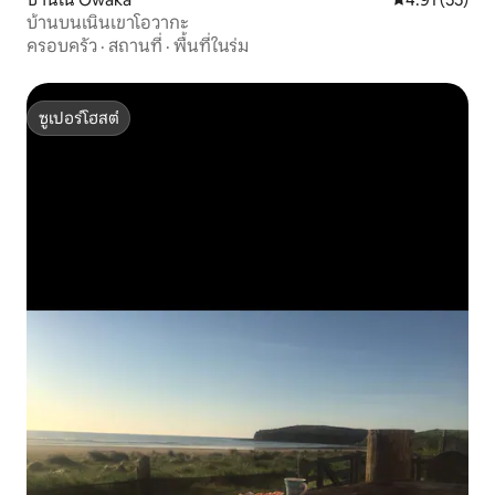
บ้านบนเนินเขาโอวากะ
ครอบครัว
·
สถานที่
·
พื้นที่ในร่ม
ซูเปอร์โฮสต์
ซูเปอร์โฮสต์