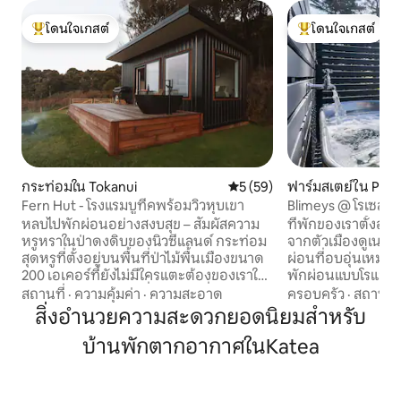
โดนใจเกสต์
โดนใจเกสต์
โดนใจเกสต์ที่สุด
โดนใจเกสต์ที่สุด
กระท่อมใน Tokanui
คะแนนเฉลี่ย 5 จาก 5, 59 รีวิว
5 (59)
ฟาร์มสเตย์ใน Port
eninsula
Fern Hut - โรงแรมบูทีคพร้อมวิวหุบเขา
Blimeys @ โรเซลล์
หลบไปพักผ่อนอย่างสงบสุข – สัมผัสความ
ที่พักของเราตั้งอ
หรูหราในป่าดงดิบของนิวซีแลนด์ กระท่อม
จากตัวเมืองดูเนดิน
สุดหรูที่ตั้งอยู่บนพื้นที่ป่าไม้พื้นเมืองขนาด
ผ่อนที่อบอุ่นเหมา
200 เอเคอร์ที่ยังไม่มีใครแตะต้องของเราให้
พักผ่อนแบบโรแมน
บริการสุดยอดสถานที่พักผ่อน ตื่นมาพร้อม
กลางแจ้ง เพลิดเพลินก
สถานที่
·
ความคุ้มค่า
·
ความสะอาด
ครอบครัว
·
สถานที่
กับพระอาทิตย์ขึ้นที่น่าทึ่ง ผ่อนคลายกับวิว
ของภูมิทัศน์โดยร
สิ่งอำนวยความสะดวกยอดนิยมสำหรับ
พาโนรามาเหนือเนินเขาสีเขียวขจี และเชื่อม
คลาย สำหรับผู้ที่
บ้านพักตากอากาศในKatea
ต่อกับธรรมชาติอีกครั้ง ทั้งหมดนี้ทำได้จาก
ลองสำรวจเส้นทางเ
ที่พักสวยงามที่สร้างขึ้นอย่างสวยงาม
บริเวณใกล้เคียง สำ
สวรรค์ที่สงบนี้อยู่ห่างไกลจากสิ่งอำนวย
ทางธรรมชาติ และไ
ความสะดวกทั้งหมด เหมาะสำหรับผู้ที่
สวยงามบริสุทธิ์ขอ