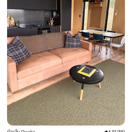
บ้านใน Owaka
คะแนนเฉลี่ย 4.
4.91 (55)