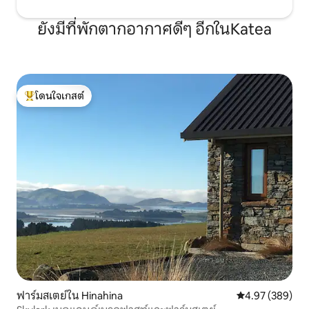
ยังมีที่พักตากอากาศดีๆ อีกในKatea
โดนใจเกสต์
โดนใจเกสต์ที่สุด
ฟาร์มสเตย์ใน Hinahina
คะแนนเฉลี่ย 4.97
4.97 (389)