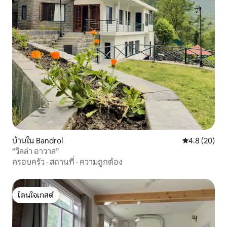
บ้านใน Bandrol
คะแนนเฉลี่ย 4
4.8 (20)
“วิลล่า อาวาส”
ครอบครัว
·
สถานที่
·
ความถูกต้อง
โดนใจเกสต์
โดนใจเกสต์