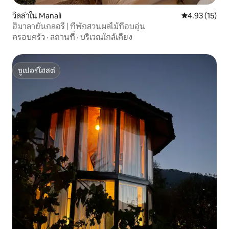
วิลล่าใน Manali
คะแนนเฉลี่ย 4.
4.93 (15)
ฮิมาลายันกลอรี่ | ที่พักสวนผลไม้ที่อบอุ่น
ครอบครัว
·
สถานที่
·
บริเวณใกล้เคียง
ซูเปอร์โฮสต์
ซูเปอร์โฮสต์