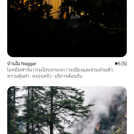
บ้านใน Naggar
คะแนนเฉลี่
5 (5)
ไอคยัมฟาร์ม | กระโปรงกระจก | ระเบียงและสวนส่วนตัว
ความคุ้มค่า
·
ครอบครัว
·
บริการต้อนรับ