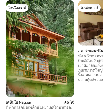
โดนใจเกสต์
โดนใจเกสต์
โดนใจเกสต์
โดนใจเกสต์
อพาร์ทเมนท์ใน Se
ห้องสวีทหรูหราขนาด
นอนเอนและวิวภูเข
ยินดีต้อนรับสู่ที่
เขาหิมาลัยของคุณใน
ภูเขาขนาดใหญ่ขนา
นี้ผสมผสานความห
สบายเข้ากับวิวที่
ความคุ้มค่า
·
สถานที
ทั้งหมดนี้อยู่ภายใต้
นั่งเล่น ห้องนอน ห้
เสื้อผ้าแบบเดินเข้า
3 ห้องพร้อมวิวภูเข
เคบินใน Naggar
คะแนนเฉลี่ย 5 จาก 5, 9 รีวิว
5 (9)
โซฟาแบบปรับเอนได้
ร์ททีวีขนาด 52 นิ้
ที่พักคาธคูนิดูเพล็กซ์ @ ชาเลต์จานาเทรลส์