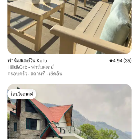
ฟาร์มสเตย์ใน Kullu
คะแนนเฉลี่ย 4.
4.94 (35)
Hills&Orb - ฟาร์มสเตย์
ครอบครัว
·
สถานที่
·
เช็คอิน
โดนใจเกสต์
โดนใจเกสต์