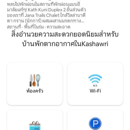
สูงสุด - 10 นาทีถึงเ
มานาลี
หลบไปพักผ่อนในสถานที่พักผ่อนแบบฮิ
มาสัมผัสภูเขาในแบบ
มาลัยแท้ๆ! Kath Kuni Duplex 2 ชั้นส่วนตัว
ของเราที่ Jana Trails Chalet ใกล้วิลล่าบาดี
ดา กราน (นักการ์) ผสมผสานมรดกทาง
วัฒนธรรมเข้ากับความสะดวกสบาย ✨ จุด
สถานที่
·
พื้นที่ในร่ม
·
ความสะอาด
เด่น: • ความเป็นส่วนตัวแบบแยกตัวด้วย
สิ่งอำนวยความสะดวกยอดนิยมสำหรับ
'ระเบียงใหญ่' ส่วนตัวที่ใหญ่ที่สุดของเราและ
บ้านพักตากอากาศในKashawri
วิวหุบเขา • เตียงคิงไซส์ 2 หลัง (ห้องนอนที่
หุ้มด้วยโคลน + ลอฟท์ชั้นบนที่มีวิวสวย)
รองรับผู้เข้าพักสูงสุด 4 คน • ห้องน้ำส่วนตัว
1 ห้องอยู่ที่ชั้นล่าง • Wi-Fi ความเร็วสูง ที่จอด
รถฟรี และเป็นมิตรกับสัตว์เลี้ยง! • ขับรถจาก
มานาลีในเส้นทางที่สวยงามและไม่มีการ
จราจรติดขัด
ห้องครัว
Wi-Fi