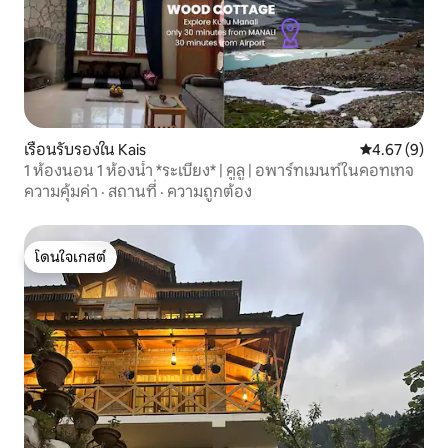
เรือนรับรองใน Kais
คะแนนเฉลี่ย 4
4.67 (9)
1 ห้องนอน 1 ห้องน้ำ *ระเบียง* | คูลู | อพาร์ทเมนท์ในคอทเทจ
ความคุ้มค่า
·
สถานที่
·
ความถูกต้อง
โดนใจเกสต์
โดนใจเกสต์