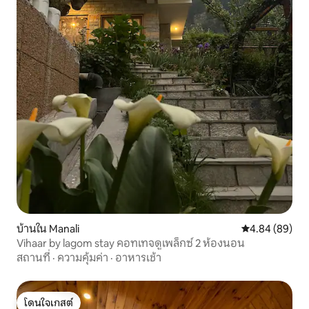
บ้านใน Manali
คะแนนเฉลี่ย 4.8
4.84 (89)
Vihaar by lagom stay คอทเทจดูเพล็กซ์ 2 ห้องนอน
สถานที่
·
ความคุ้มค่า
·
อาหารเช้า
โดนใจเกสต์