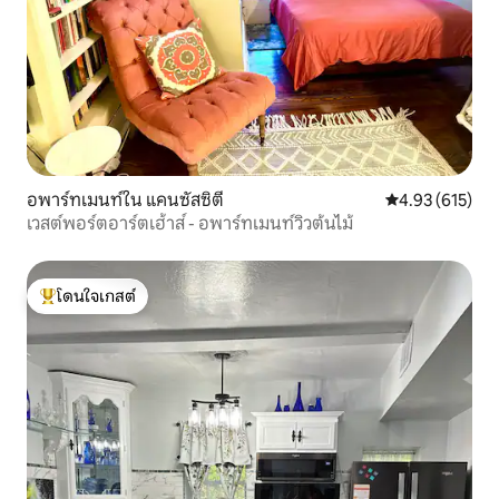
อพาร์ทเมนท์ใน แคนซัสซิตี
คะแนนเฉลี่ย 4.9
4.93 (615)
เวสต์พอร์ตอาร์ตเฮ้าส์ - อพาร์ทเมนท์วิวต้นไม้
โดนใจเกสต์
โดนใจเกสต์ที่สุด