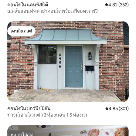
คอนโดใน แคนซัสซิตี
คะแนนเฉลี่ย 4.8
4.82 (352)
เนลสันแอนด์พลาซ่าคอนโดพร้อมที่จอดรถฟรี
โดนใจเกสต์
โดนใจเกสต์
คอนโดใน ชอว์นีย์มิชัน
คะแนนเฉลี่ย 4.8
4.85 (301)
ทาวน์เฮาส์ส่วนตัว 3 ห้องนอน 1.5 ห้องน้ำ
ซูเปอร์โฮสต์