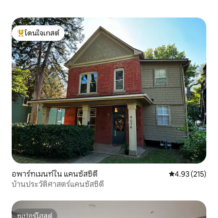
โดนใจเกสต์
โดนใจเกสต์ที่สุด
อพาร์ทเมนท์ใน แคนซัสซิตี
คะแนนเฉลี่ย 4.9
4.93 (215)
บ้านประวัติศาสตร์แคนซัสซิตี
ซูเปอร์โฮสต์