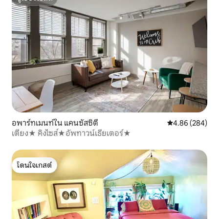
ซูเปอร์โฮสต์
อพาร์ทเมนท์ใน แคนซัสซิตี
คะแนนเฉลี่ย 4.86
4.86 (284)
เตียง★ คิงไซส์★อัพทาวน์เธียเตอร์★
โดนใจเกสต์
โดนใจเกสต์