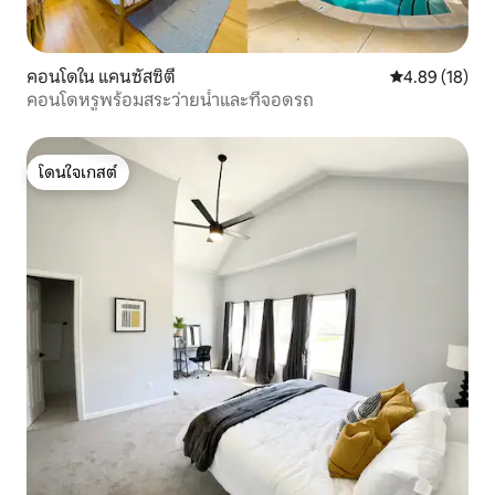
คอนโดใน แคนซัสซิตี
คะแนนเฉลี่ย 4.
4.89 (18)
คอนโดหรูพร้อมสระว่ายน้ำและที่จอดรถ
โดนใจเกสต์
โดนใจเกสต์