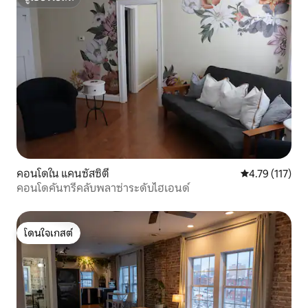
ซูเปอร์โฮสต์
คอนโดใน แคนซัสซิตี
คะแนนเฉลี่ย 4.7
4.79 (117)
คอนโดคันทรีคลับพลาซ่าระดับไฮเอนด์
โดนใจเกสต์
โดนใจเกสต์