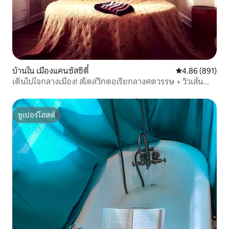
บ้านใน เมืองแคนซัสซิตี้
คะแนนเฉลี่ย 4.8
4.86 (891)
เดินไปใจกลางเมือง! สไตล์วิกตอเรียกลางศตวรรษ + วิวเส้น
ขอบฟ้า
ซูเปอร์โฮสต์
ซูเปอร์โฮสต์