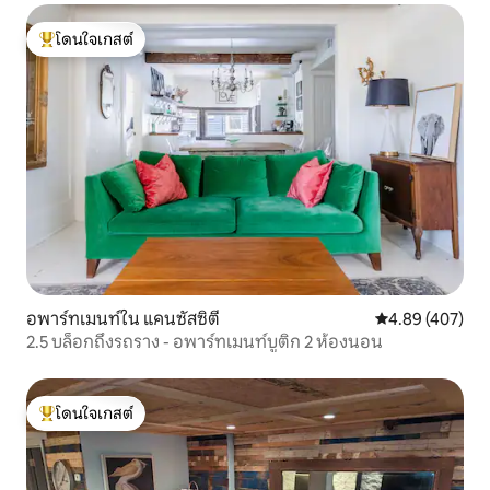
โดนใจเกสต์
โดนใจเกสต์ที่สุด
อพาร์ทเมนท์ใน แคนซัสซิตี
คะแนนเฉลี่ย 4.8
4.89 (407)
2.5 บล็อกถึงรถราง - อพาร์ทเมนท์บูติก 2 ห้องนอน
โดนใจเกสต์
โดนใจเกสต์ที่สุด