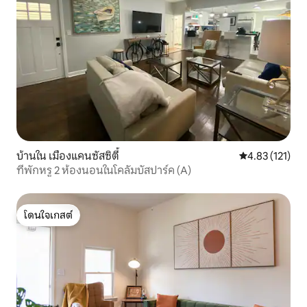
บ้านใน เมืองแคนซัสซิตี้
คะแนนเฉลี่ย 4.8
4.83 (121)
ที่พักหรู 2 ห้องนอนในโคลัมบัสปาร์ค (A)
โดนใจเกสต์
โดนใจเกสต์