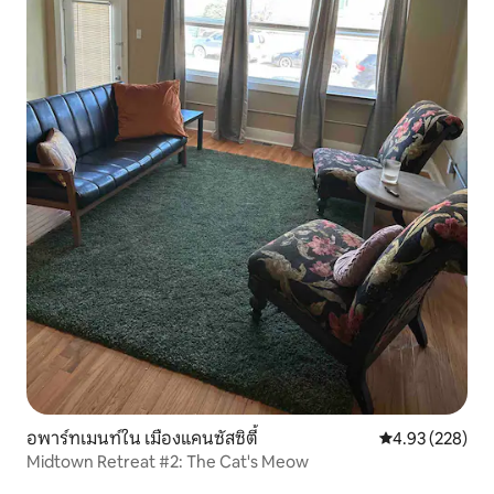
อพาร์ทเมนท์ใน เมืองแคนซัสซิตี้
คะแนนเฉลี่ย 4.9
4.93 (228)
Midtown Retreat #2: The Cat's Meow