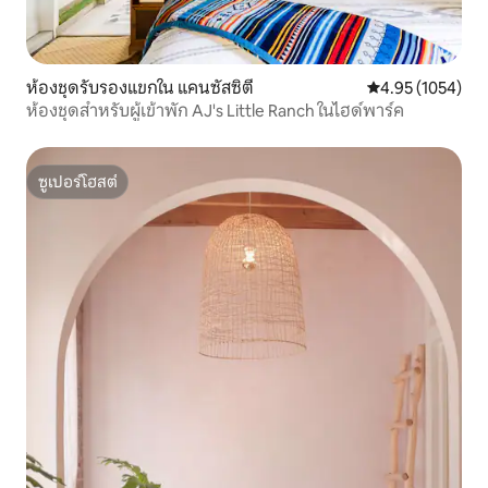
ห้องชุดรับรองแขกใน แคนซัสซิตี
คะแนนเฉลี่ย 4.95 
4.95 (1054)
ห้องชุดสำหรับผู้เข้าพัก AJ's Little Ranch ในไฮด์พาร์ค
ซูเปอร์โฮสต์
ซูเปอร์โฮสต์