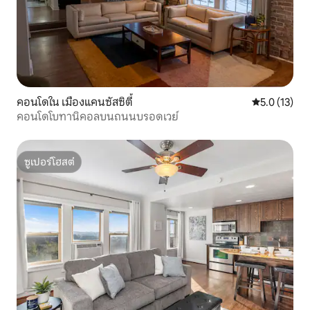
คอนโดใน เมืองแคนซัสซิตี้
คะแนนเฉลี่ย 5
5.0 (13)
คอนโดโบทานิคอลบนถนนบรอดเวย์
ซูเปอร์โฮสต์
ซูเปอร์โฮสต์