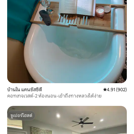
บ้านใน แคนซัสซิตี
คะแนนเฉลี่ย 4.9
4.91 (902)
คอทเทจเวสต์-2 ห้องนอน-เข้าถึงทางหลวงได้ง่าย
ซูเปอร์โฮสต์
ซูเปอร์โฮสต์