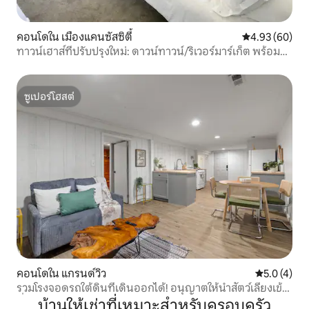
คอนโดใน เมืองแคนซัสซิตี้
คะแนนเฉลี่ย 4.
4.93 (60)
ทาวน์เฮาส์ที่ปรับปรุงใหม่: ดาวน์ทาวน์/ริเวอร์มาร์เก็ต พร้อมที่
จอดรถ
ซูเปอร์โฮสต์
ซูเปอร์โฮสต์
คอนโดใน แกรนด์วิว
คะแนนเฉลี่ย 
5.0 (4)
รวมโรงจอดรถใต้ดินที่เดินออกได้! อนุญาตให้นำสัตว์เลี้ยงเข้า
ที่พัก!
บ้านให้เช่าที่เหมาะสำหรับครอบครัว