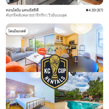
คอนโดใน แคนซัสซิตี
คะแนนเฉลี่ย 4.
4.59 (87)
คันทรีคลับพลาซซ่ารีทรีท | วิวชั้นบนสุด
โดนใจเกสต์
โดนใจเกสต์