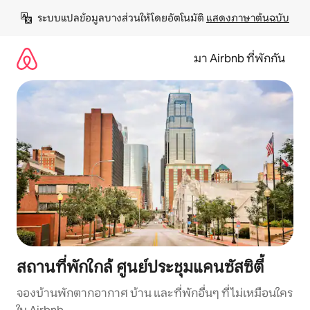
ข้าม
ระบบแปลข้อมูลบางส่วนให้โดยอัตโนมัติ 
แสดงภาษาต้นฉบับ
ไป
ยัง
เนื้อหา
มา Airbnb ที่พักกัน
สถานที่พักใกล้ ศูนย์ประชุมแคนซัสซิตี้
จองบ้านพักตากอากาศ บ้าน และที่พักอื่นๆ ที่ไม่เหมือนใคร