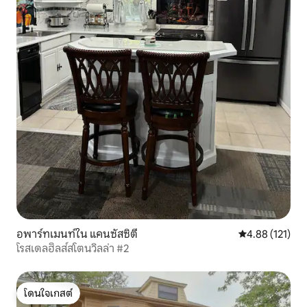
อพาร์ทเมนท์ใน แคนซัสซิตี
คะแนนเฉลี่ย 4.8
4.88 (121)
โรสเดลฮิลส์สโตนวิลล่า #2
โดนใจเกสต์
โดนใจเกสต์