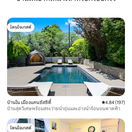
โดนใจเกสต์
โดนใจเกสต์
บ้านใน เมืองแคนซัสซิตี้
คะแนนเฉลี่ย 4.8
4.84 (197)
บ้านสุดวิเศษพร้อมสระว่ายน้ำอุ่นและอ่างน้ำร้อนบนดาดฟ้า
โดนใจเกสต์
โดนใจเกสต์