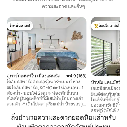
ความสะอาด และอื่นๆ
โดนใจเกสต์
โดนใจเกสต์
โดนใจเกสต์
โดนใจเกสต์ที่สุด
อพาร์ทเมนท์ใน เมืองแคนซัสซิ
คะแนนเฉลี่ย 4.9 จาก 5, 168 รีวิว
4.9 (168)
ตี้
โคลัมบัสพาร์คอัปเปอร์อพาร์ทเมนท์ ห่าง
บ้านใน แคนซัสซิตี
จากตัวเมืองเคนซัสซิตี้ไม่กี่นาที
🌇 โคลัมบัสพาร์ค, KCMO 🏡 1 ห้องนอน • 1
โอเอซิสในเมืองสไต
ห้องน้ำ • นอนได้ 2 คน ✨ ห้องพักชั้นบน
ห้องนอน พักได้ 7 
ยินดีต้อนรับสู่สถา
สไตล์หรูในดูเพล็กซ์ที่มีเสน่ห์พร้อมทางเข้า
โมเดิร์นที่ตั้งอยู่ใน
ส่วนตัว 📍 เดินไปตลาดริมแม่น้ำ ป้ายรถราง
ของแคนซัสซิตี ที่
ร้านกาแฟ และสถานที่โปรดของคนท้องถิ่น
ลอฟท์ (พักได้ 7 คน)
🛋️ ห้องนั่งเล่นสบาย ๆ พร้อมสมาร์ททีวี
แห่งนี้ได้รับการ
สิ่งอำนวยความสะดวกยอดนิยมสำหรับ
หนังสือ และเกมกระดาน 🍳 ห้องครัวพร้อม
สะดวกสบายอย่างหรู
อุปกรณ์ครบครัน + บาร์กาแฟ 4 ตัวเลือก 🛏️
มิตรกับสิ่งแวดล้อม