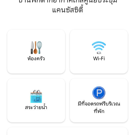
บ้านพักตากอากาศใกล้ศูนย์ประชุม
ห้องนอนคิงไซส์พร้อมพื้นที่ทำงาน สมาร์ท
ยอดเยี่ยมอย่างแท้จริง ตั้งอยู่ใจกล
แคนซัสซิตี้
ทีวี และพื้นที่เก็บของมากมาย 🧴 ผลิตภัณฑ์
ใกล้กับร้านค้าและร้
อาบน้ำสุดหรูและเครื่องซักผ้า/เครื่องอบผ้า
บนถนนหมายเลข 39,
ในห้องพัก 🌿 การเข้าถึงดาดฟ้าด้านหน้า
ดาวน์ทาวน์แคนซัสซ
และด้านหลังสำหรับการพักผ่อนในอากาศ
พลาซ่า, เวสต์พอร์
บริสุทธิ์
District ⭑ติดต่อเราเพื่อรับส่วนลดตาม
ฤดูกาล⭑
ห้องครัว
Wi-Fi
มีที่จอดรถฟรีบริเวณ
สระว่ายน้ำ
ที่พัก