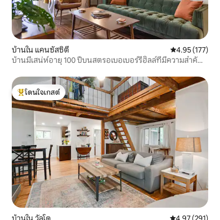
บ้านใน แคนซัสซิตี
คะแนนเฉลี่ย 4.9
4.95 (177)
บ้านมีเสน่ห์อายุ 100 ปีบนสตรอเบอเบอร์รี่ฮิลล์ที่มีความสำคัญ
ทางประวัติศาสตร์
โดนใจเกสต์
โดนใจเกสต์ที่สุด
บ้านใน วัลโด
คะแนนเฉลี่ย 4.9
4.97 (291)