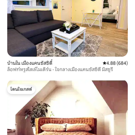
บ้านใน เมืองแคนซัสซิตี้
คะแนนเฉลี่ย 4.88
4.88 (684)
ล็อฟท์หรูสไตล์โมเดิร์น - ใจกลางเมืองแคนซัสซิตี มิสซูรี
โดนใจเกสต์
โดนใจเกสต์