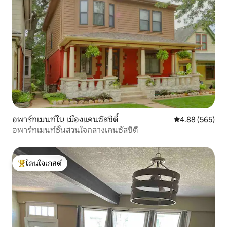
อพาร์ทเมนท์ใน เมืองแคนซัสซิตี้
คะแนนเฉลี่ย 4.88
4.88 (565)
อพาร์ทเมนท์ชั้นสวนใจกลางเคนซัสซิตี้
โดนใจเกสต์
โดนใจเกสต์ที่สุด