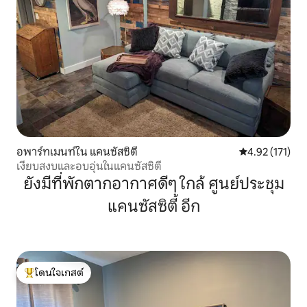
อพาร์ทเมนท์ใน แคนซัสซิตี
คะแนนเฉลี่ย 4.9
4.92 (171)
เงียบสงบและอบอุ่นในแคนซัสซิตี
ยังมีที่พักตากอากาศดีๆ ใกล้ ศูนย์ประชุม
แคนซัสซิตี้ อีก
โดนใจเกสต์
โดนใจเกสต์ที่สุด