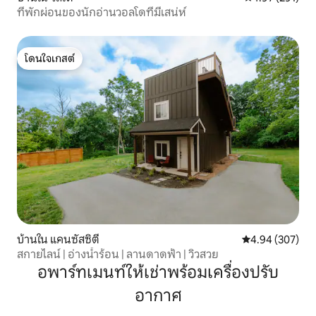
ที่พักผ่อนของนักอ่านวอลโดที่มีเสน่ห์
โดนใจเกสต์
โดนใจเกสต์
บ้านใน แคนซัสซิตี
คะแนนเฉลี่ย 4.94
4.94 (307)
สกายไลน์ | อ่างน้ำร้อน | ลานดาดฟ้า | วิวสวย
อพาร์ทเมนท์ให้เช่าพร้อมเครื่องปรับ
อากาศ