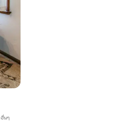
อื่นๆ