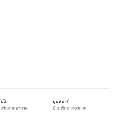
ัมโบ
มุนหนาร์
านพักตากอากาศ
บ้านพักตากอากาศ