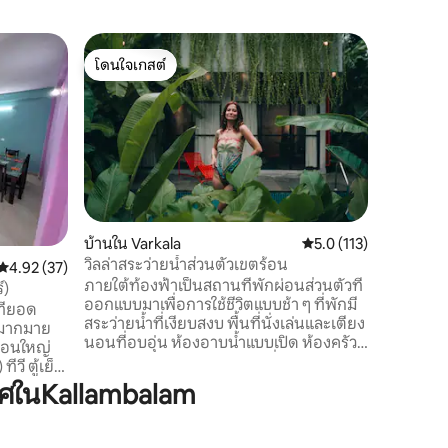
ฟาร์มสเต
โดนใจเกสต์
ซูเปอร์โ
avoor
เนลลูทราน
โดนใจเกสต์
ซูเปอร์โ
ชนบท|วาร
| ประสบก
น้ำ | ห่างจ
เช้าเครา
คำขอ) ตื่นขึ้นมาพบกับนาข้าว ว่ายน้ำในสระ
ว่ายน้ำขนาด 
วิลล่าส่ว
ฟาร์มอินท
คาลา 25 
บ้านใน Varkala
คะแนนเฉลี่ย 5.0 จาก 5, 
5.0 (113)
เกษตรกรท
วิลล่าสระว่ายน้ำส่วนตัวเขตร้อน
คะแนนเฉลี่ย 4.92 จาก 5, 37 รีวิว
4.92 (37)
ปราศจากสาร
ภายใต้ท้องฟ้าเป็นสถานที่พักผ่อนส่วนตัวที่
นอนพร้อมเ
์)
ออกแบบมาเพื่อการใช้ชีวิตแบบช้า ๆ ที่พักมี
แบบ รองรับได้ 6 คน ฟ
ี่ยอด
สระว่ายน้ำที่เงียบสงบ พื้นที่นั่งเล่นและเตียง
ต้อนรับผู้
านมากมาย
นอนที่อบอุ่น ห้องอาบน้ำแบบเปิด ห้องครัว
นอนใหญ่
ขนาดเล็ก และต้นไม้เขตร้อนที่เขียวชอุ่มล้อม
ีวี ตู้เย็น
รอบคุณ หาดที่ใกล้ที่สุดใช้เวลาเดิน 5 นาที
ง
ศในKallambalam
เหมาะสำหรับการว่ายน้ำยามเช้าหรือเดิน
ay k
เล่นชมพระอาทิตย์ตก สำหรับประสบการณ์
รับประทานอาหารที่น่ารื่นรมย์ คาเฟ่ทริป