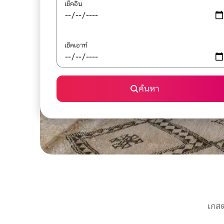
เช็คอิน
เช็คเอาท์
ค้นหา
เกสต