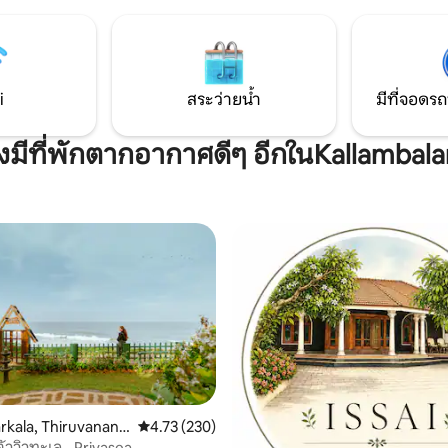
นที่สมบูรณ์แบบสำหรับการ
เซ็นเตอร์ห่างออกไปเพียง 30 -40 
ันธ์กันอีกครั้ง พักผ่อน และสร้าง
(รถยนต์/สกู๊ตตี้) NH อยู่ห่างออกไปเพียงไม่
ันยั่งยืนร่วมกัน ผู้เข้าพัก
กี่นาที ด้วยการเชื่อมต่อที่ง่ายดา
ิดเพลินกับพระอาทิตย์ตกที่โร
ที่เหลือของเคราลา แฟลตอยู่บนชั้น 2 จึงต้อง
ินเล่นในธรรมชาติ และการพัก
ใช้บันได ไม่มีลิฟท์ มีแต่น้ำร้อนในพื้นที่ส่วน
i
สระว่ายน้ำ
มีที่จอดรถ
ติกที่น่าจดจำ หรือฮันนีมูน
รวมเท่านั้น
ังมีที่พักตากอากาศดีๆ อีกในKallambal
arkala, Thiruvanant
คะแนนเฉลี่ย 4.73 จาก 5, 230 รีวิว
4.73 (230)
32 รีวิว
ตัววิวทะเล - Privasea