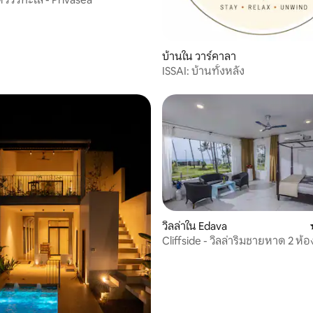
บ้านใน วาร์คาลา
ISSAI: บ้านทั้งหลัง
วิลล่าใน Edava
Cliffside - วิลล่าริมชายหาด 2 ห
หรูใน Varkala