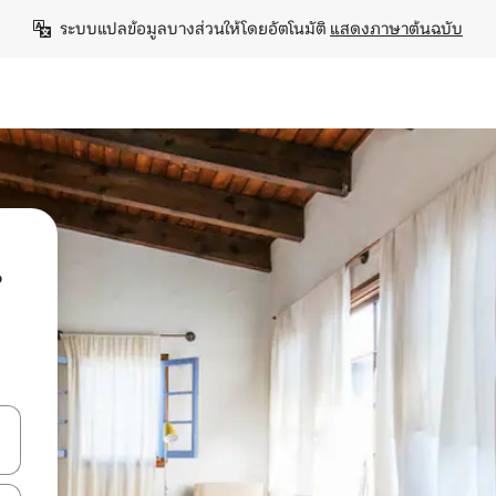
ระบบแปลข้อมูลบางส่วนให้โดยอัตโนมัติ 
แสดงภาษาต้นฉบับ
น
ลการค้นหา