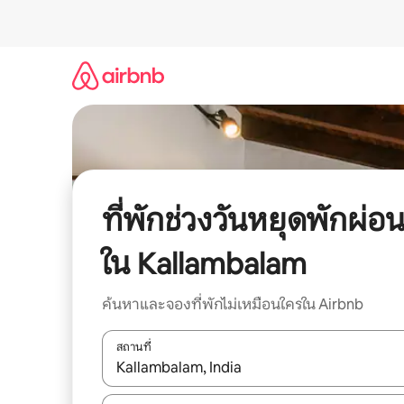
ข้าม
ไป
ยัง
เนื้อหา
ที่พักช่วงวันหยุดพักผ่อ
ใน Kallambalam
ค้นหาและจองที่พักไม่เหมือนใครใน Airbnb
สถานที่
ใช้ลูกศรขึ้นลง หรือใช้การสัมผัสหรือปัด เพื่อสำรวจผ