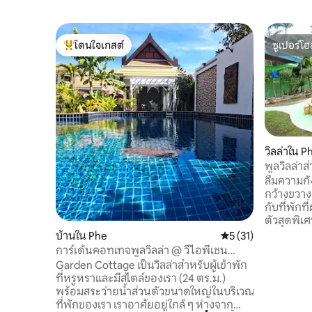
โดนใจเกสต์
ซูเปอร์โฮ
โดนใจเกสต์ที่สุด
ซูเปอร์โฮ
วิลล่าใน P
พูลวิลล่าส
จากชายห
ลืมความกั
กว้างขวาง
กับที่พักท
ตัวสุดพิเ
ตัวคุณเอง 
บ้านใน Phe
คะแนนเฉลี่ย 5 จาก 5,
5 (31)
รู้จักกันใ
การ์เด้นคอทเทจพูลวิลล่า @ วีไอพีเชน
รู้อยากเห็
รีสอร์ท
Garden Cottage เป็นวิลล่าสำหรับผู้เข้าพัก
พักกว้างข
ที่หรูหราและมีสไตล์ของเรา (24 ตร.ม.)
พักทุกห้อง
พร้อมสระว่ายน้ำส่วนตัวขนาดใหญ่ในบริเวณ
เพียง 4 นา
ที่พักของเรา เราอาศัยอยู่ใกล้ ๆ ห่างจาก