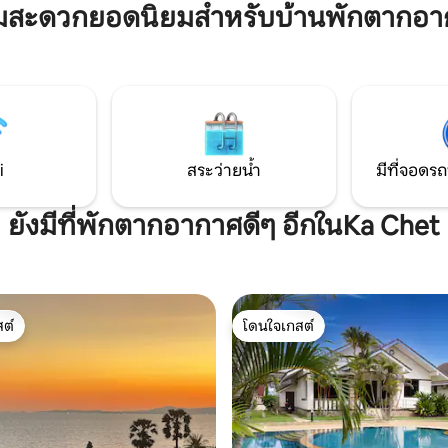
มค่ามาก) จากหาดแม่รำพึงที่
ามสะดวกยอดนิยมสำหรับบ้านพักตากอา
กรุงเทพมหานครเพียง 2.5 ชั่วโมง 
ะเงียบสงบ จากบ้าน คุณสามารถ
สถานที่พักผ่อนสุดสัปดาห์ที่สมบ
ยังเกาะเสม็ดที่สวยงามได้ภายใน
ของคุณ
i
สระว่ายน้ำ
มีที่จอดรถ
ยังมีที่พักตากอากาศดีๆ อีกในKa Chet
ต์
โดนใจเกสต์
ต์
โดนใจเกสต์