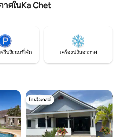
กาศในKa Chet
การเรียกเก็บค่าไฟฟ้าแยกต่างหากตามการ
— เป็น
ใช้งาน (ประมาณ 1000 บาท/สัปดาห์) มี
ูรณ์แบบ
บริการรีสอร์ท และห้องออกกำลังกายอยู่
ห่างออกไป 4 กม. ค้นพบอัญมณีที่ยังไม่ได้
สำรวจด้วยความสะดวกสบายสูงสุด!
ฟรีบริเวณที่พัก
เครื่องปรับอากาศ
โดนใจเกสต์
โดนใจเกสต์