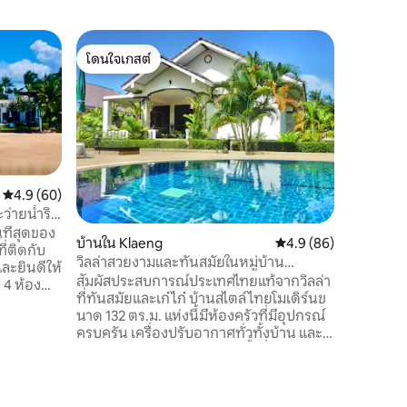
วิลล่าใน R
โดนใจเกสต์
ซูเปอร์โ
วิลล่าที่
โดนใจเกสต์
ซูเปอร์โ
วิลล่าที่
และแม่พิม 
ล้อมรอบพร
ขนาดใหญ
Chackpon
ไม่มีที่ติ
ห้องนอน 2
คะแนนเฉลี่ย 4.9 จาก 5, 60 รีวิว
4.9 (60)
ฝักบัวอาบ
ะว่ายน้ำริม
ห้องพร้อม
นที่สุดของ
บ้านใน Klaeng
คะแนนเฉลี่ย 4.9 จาก 5,
4.9 (86)
ห้องครัวที่
ี่ติดกับ
เยี่ยมตั้
วิลล่าสวยงามและทันสมัยในหมู่บ้าน
ละยินดีให้
20 เมตรถึ
แซฟไฟร์ บ้านเพ
สัมผัสประสบการณ์ประเทศไทยแท้จากวิลล่า
กุซซี่
ที่ทันสมัยและเก๋ไก๋ บ้านสไตล์ไทยโมเดิร์นข
็นสวนของ
นาด 132 ตร.ม. แห่งนี้มีห้องครัวที่มีอุปกรณ์
บนระเบียง
ครบครัน เครื่องปรับอากาศทั่วทั้งบ้าน และ
ิวขณะ
Wi-Fi ฟรี พักผ่อนริมสระว่ายน้ำที่อยู่ห่าง
ุนัขของ
ออกไปเพียง 5 เมตร หรือเดินเล่นระยะทาง
 นี่คือ
สั้นๆ 400 เมตรไปยังหาดสวนสน มีผ้าเช็ดตัว
ำของคุณนาน
และผ้าปูที่นอนให้ (220 บาท/คน/สัปดาห์) มี
จาก