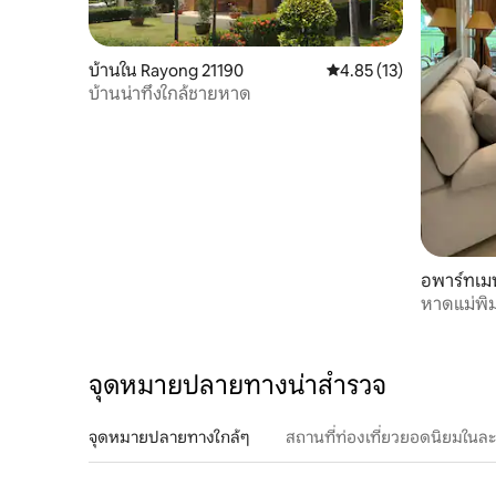
บ้านใน Rayong 21190
คะแนนเฉลี่ย 4.85 จาก 5, 
4.85 (13)
บ้านน่าทึ่งใกล้ชายหาด
อพาร์ทเม
หาดแม่พิม
จุดหมายปลายทางน่าสำรวจ
จุดหมายปลายทางใกล้ๆ
สถานที่ท่องเที่ยวยอดนิยมในล