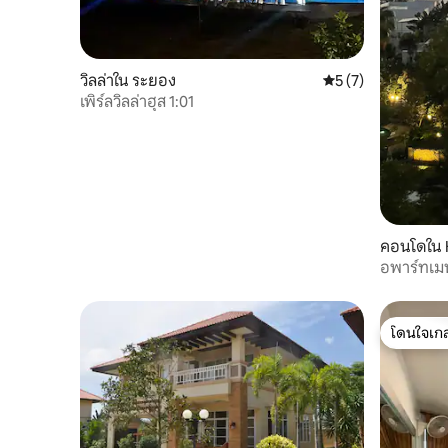
วิลล่าใน ระยอง
คะแนนเฉลี่ย 5 จาก 5
5 (7)
เพิร์ลวิลล่าฮุส 1:01
คอนโดใน 
อพาร์ทเม
ระยอง
โดนใจเกส
โดนใจเกส