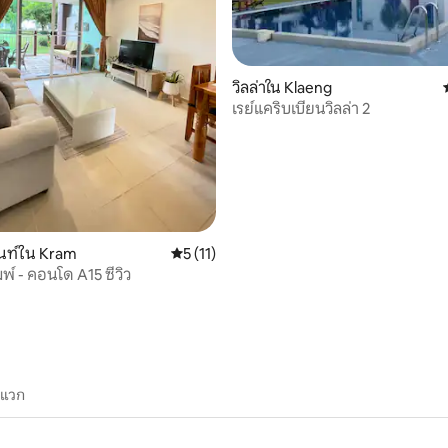
13 รีวิว
วิลล่าใน Klaeng
เรย์แคริบเบียนวิลล่า 2
นท์ใน Kram
คะแนนเฉลี่ย 5 จาก 5, 11 รีวิว
5 (11)
พ์ - คอนโด A15 ซีวิว
ะแวก