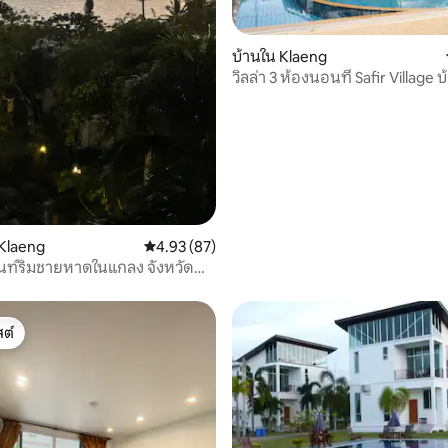
บ้านใน Klaeng
วิลล่า 3 ห้องนอนที่ Safir Village 
, 7 รีวิว
ระยอง
Klaeng
คะแนนเฉลี่ย 4.93 จาก 5, 87 รีวิว
4.93 (87)
นท์ริมชายหาดในแกลง จังหวัด
ต์
ต์