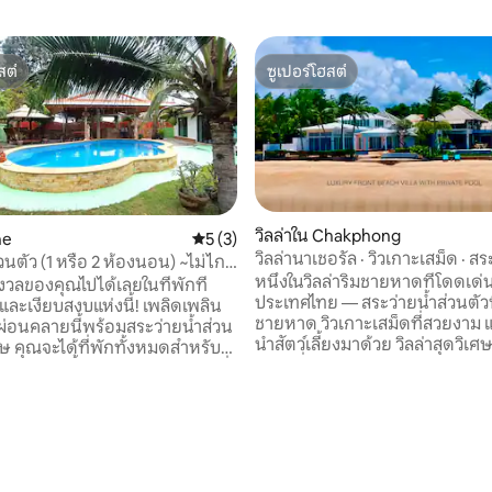
สต์
ซูเปอร์โฮสต์
สต์
ซูเปอร์โฮสต์
วิลล่าใน Chakphong
he
คะแนนเฉลี่ย 5 จาก 5, 3 รีวิว
5 (3)
วิลล่านาเชอรัล · วิวเกาะเสม็ด · สร
่วนตัว (1 หรือ 2 ห้องนอน) ~ไม่ไกล
ชายหาด 4 ห้องนอน
หนึ่งในวิลล่าริมชายหาดที่โดดเด่
าด
งวลของคุณไปได้เลยในที่พักที่
ประเทศไทย — สระว่ายน้ำส่วนตัวท
และเงียบสงบแห่งนี้! เพลิดเพลิน
ชายหาด วิวเกาะเสม็ดที่สวยงาม แ
ี่ผ่อนคลายนี้พร้อมสระว่ายน้ำส่วน
นำสัตว์เลี้ยงมาด้วย วิลล่าสุดวิเศษ 4 ห้อง
ศษ คุณจะได้ที่พักทั้งหมดสำหรับ
นอน ที่ทะเลไม่ใช่ฉากหลัง แต่เป
ยกเว้นโทบี้เต่าบก (40 กก. หรือที่
 31 รีวิว
คุณ ไม่ว่าคุณจะจิบกาแฟยามเช้า
นชื่อแทงก์) ซึ่งเป็นกันเองและอยาก
ปิ้งอาหารทะเลสดบนเตาบาร์บีค
นมาก :) ห้องครัวเต็มรูปแบบ ห้อง
พระอาทิตย์ตกดิน หรือปล่อยให้ส
วางมากพร้อมเตียงคิงไซส์ ห้อง
คุณวิ่งเล่นอย่างอิสระบนหาดทราย
มีเครื่องปรับอากาศ ขี่สกู๊ตเตอร์
ที่พักที่จะตรึงอยู่ในความทรงจ
ที (เจ้าของที่พักให้บริการรถเช่าใน
หลังจากที่คุณจากไป ที่นี่อยู่ห่าง