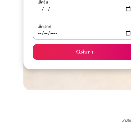
เช็คอิน
เช็คเอาท์
ค้นหา
เกสต