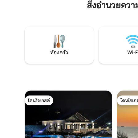
ราคาที่คุ้
ชายหาด 250 ม. มีเตียงคิงไซส์และห้องน้ำใน
สิ่งอำนวยคว
สวยงามแล
ตัว สิ่งอำนวยความสะดวก ได้แก่ เครื่องปรับ
เดินทางไป
อากาศ พื้นที่ทำอาหาร บาร์บีคิว ระเบียง
1 ชั่วโมง!
ด้านนอก WiFi ฟรี และ Netflix เหมาะสำหรับ
คนโสดและคู่รักที่กำลังมองหาที่พักที่
สวยงามและเงียบสงบเพื่อพักผ่อนและผ่อน
คลาย ดูรูปภาพ สนุกกับความอุ่นใจในการ
เข้าพักในรีสอร์ทที่มีรั้วล้อมรอบ มีกล้อง
วงจรปิด และเจ้าหน้าที่รักษาความปลอดภัย
ห้องครัว
Wi-F
ตลอด 24 ชั่วโมง ขออภัย ห้ามเลี้ยงสัตว์
โดนใจเกสต์
โดนใจเกส
โดนใจเกสต์
โดนใจเกส