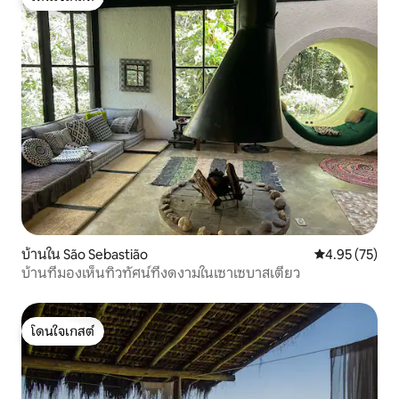
โดนใจเกสต์
บ้านใน São Sebastião
คะแนนเฉลี่ย 4.
4.95 (75)
บ้านที่มองเห็นทิวทัศน์ที่งดงามในเซาเซบาสเตียว
โดนใจเกสต์
โดนใจเกสต์