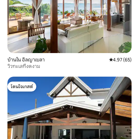
บ้านใน อิลญาเบลา
คะแนนเฉลี่ย 4.
4.97 (65)
วิวทะเลที่งดงาม
โดนใจเกสต์
โดนใจเกสต์