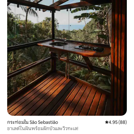
กระท่อมใน São Sebastião
คะแนนเฉลี่ย 4.
4.95 (88)
ชาเลต์ในฝันพร้อมฝักบัวและวิวทะเล!