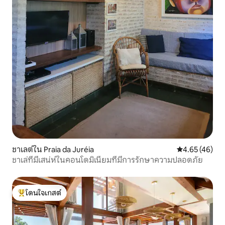
ชาเลต์ใน Praia da Juréia
คะแนนเฉลี่ย 4.
4.65 (46)
ชาเล่ที่มีเสน่ห์ในคอนโดมิเนียมที่มีการรักษาความปลอดภัย
โดนใจเกสต์
โดนใจเกสต์ที่สุด