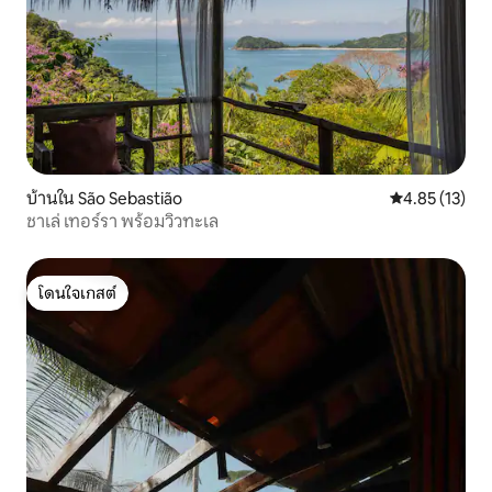
บ้านใน São Sebastião
คะแนนเฉลี่ย 4.
4.85 (13)
ชาเล่ เทอร์รา พร้อมวิวทะเล
โดนใจเกสต์
โดนใจเกสต์