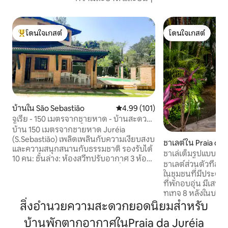
โดนใจเกสต์
โดนใจเกสต์
โดนใจเกสต์ที่สุด
โดนใจเกสต์
บ้านใน São Sebastião
คะแนนเฉลี่ย 4.99 จาก 5, 101 รีวิว
4.99 (101)
จูเรีย - 150 เมตรจากชายหาด - บ้านสะดวก
สบายพร้อมสระว่ายน้ำ
บ้าน 150 เมตรจากชายหาด Juréia
(S.Sebastião) เพลิดเพลินกับความเงียบสงบ
ชาเลต์ใน Praia da J
และความสนุกสนานกับธรรมชาติ รองรับได้
ชาเล่เต็มรูปแบบ • ค
10 คน: ชั้นล่าง: ห้องสวีทปรับอากาศ 3 ห้อง
เซบาสเตียว
ชาเลต์ส่วนตัวที่
ห้องรับประทานอาหารและห้องนั่งเล่นแบบ
ในชุมชนที่มีประตูกั
ครบวงจรพร้อมเพดานคู่ห้องครัวพร้อม
ที่พักอบอุ่น มีเสน
เพดานคู่ห้องครัวพร้อมตู้เย็นตู้แช่แข็ง
ทเทจ 8 หลังในบริเวณ
ไมโครเวฟและเครื่องล้างจานตู้กับข้าวซักรีด
อูนา จูเคฮี และกัมบู
สิ่งอำนวยความสะดวกยอดนิยมสำหรับ
พร้อมเครื่องซักผ้าโถสุขภัณฑ์ ชั้นลอย: ห้อง
เหนือของเซาเปาลู 
รับประทานอาหารทีวีและเตาผิง พื้นที่กลาง
บ้านพักตากอากาศในPraia da Juréia
ชั่วโมง ที่พักมีห้อง
แจ้ง: สระว่ายน้ำพร้อมดาดฟ้าห้องอาบน้ำ 2