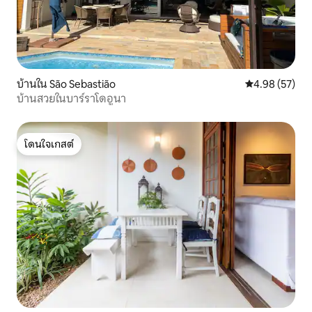
บ้านใน São Sebastião
คะแนนเฉลี่ย 4.
4.98 (57)
บ้านสวยในบาร์ราโดอูนา
โดนใจเกสต์
โดนใจเกสต์