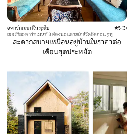
อพาร์ทเมนท์ใน มุมไบ
คะแนนเฉลี่
5 (3)
เซอร์วิสอพาร์ทเมนท์ 3 ห้องนอนสวยใกล้วัดอิสกอน จูหู
สะดวกสบายเหมือนอยู่บ้านในราคาต่อ
เดือนสุดประหยัด