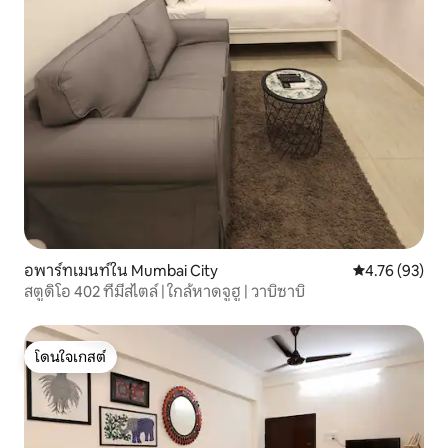
อพาร์ทเมนท์ใน Mumbai City
คะแนนเฉลี่ย 4.
4.76 (93)
สตูดิโอ 402 ที่มีสไตล์ | ใกล้หาดจูฮู | วาบิซาบิ
โดนใจเกสต์
โดนใจเกสต์