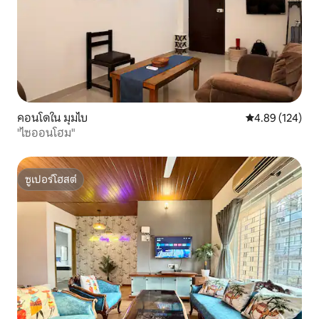
คอนโดใน มุมไบ
คะแนนเฉลี่ย 4.8
4.89 (124)
"ไซออนโฮม"
ซูเปอร์โฮสต์
ซูเปอร์โฮสต์