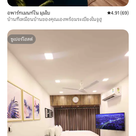
อพาร์ทเมนท์ใน มุมไบ
คะแนนเฉลี่ย 4.
4.91 (69)
บ้านที่เหมือนบ้านของคุณเองพร้อมระเบียงในจูฮู
ซูเปอร์โฮสต์
ซูเปอร์โฮสต์