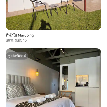
ที่พักใน Maruping
เซเรนสเปซ 16
ซูเปอร์โฮสต์
ซูเปอร์โฮสต์