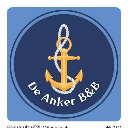
ห้องนอนส่วนตัวใน Olifantshoek
คะแนนเฉลี่ย 
5.0 (4)