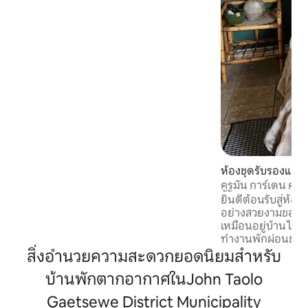
ที่นุ่มนวลพร้อมการตกแต่งที่หรูหราและ
ผ้าปูที่นอนที่สะอาดสะอ้านเพื่อการนอน
หลับพักผ่อนอย่างเต็มอิ่ม ห้องน้ำเป็นจุด
เด่น มีฝักบัวอาบน้ำแบบวอล์คอินขนาดใหญ่
พื้นที่นั่งเล่นและห้องครัวแบบเปิดโล่งมีทั้ง
การใช้งานและความอบอุ่น ห้องครัวพร้อม
อุปกรณ์ครบครัน
ห้องชุดรับรองแขก
คูรูมัน การ์เดน คอท
ยินดีต้อนรับสู่ห้อ
อย่างสวยงามของเรา 
เหมือนอยู่บ้าน ไม่ว
ทำงานพักผ่อนช่วงว
การเดินทางกับครอบ
สิ่งอำนวยความสะดวกยอดนิยมสำหรับ
และเป็นส่วนตัวแห
บ้านพักตากอากาศในJohn Taolo
สบายและความสะดว
สำหรับการเข้าพักที่
Gaetsewe District Municipality
รองรับผู้เข้าพักได้