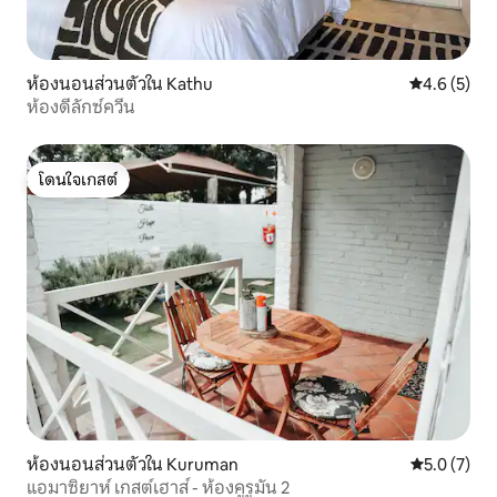
ห้องนอนส่วนตัวใน Kathu
คะแนนเฉลี่ย 
4.6 (5)
ห้องดีลักซ์ควีน
โดนใจเกสต์
โดนใจเกสต์
ห้องนอนส่วนตัวใน Kuruman
คะแนนเฉลี่ย 
5.0 (7)
แอมาซิยาห์ เกสต์เฮาส์ - ห้องคูรูมัน 2