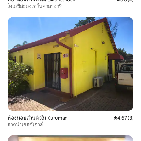
โอเอซิสของเราในคาลาฮารี
ห้องนอนส่วนตัวใน Kuruman
คะแนนเฉลี่ย 4
4.67 (3)
ลากูน่าเกสต์เฮาส์