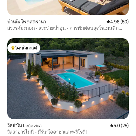
บ้านใน โพดสตรานา
คะแนนเฉลี่ย 4.
4.98 (50)
สวรรค์มะกอก - สระว่ายน้ำอุ่น - การพักผ่อนสุดโรแมนติก
สำหรับ 2 คน
โดนใจเกสต์
โดนใจเกสต์ที่สุด
วิลล่าใน Lećevica
คะแนนเฉลี่ย 5
5.0 (25)
วิลล่าฮาร์โมนี - มีร์นาโออาซาและพริโรดี!