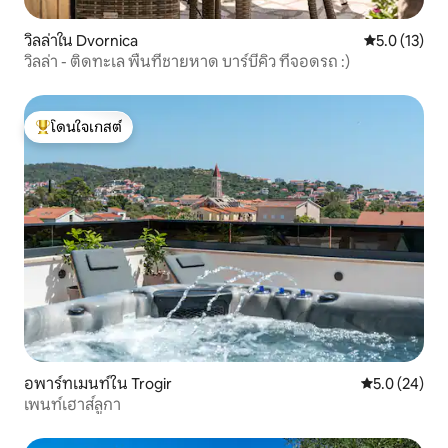
วิลล่าใน Dvornica
คะแนนเฉลี่ย 5
5.0 (13)
วิลล่า - ติดทะเล พื้นที่ชายหาด บาร์บีคิว ที่จอดรถ :)
โดนใจเกสต์
โดนใจเกสต์ที่สุด
อพาร์ทเมนท์ใน Trogir
คะแนนเฉลี่ย 5
5.0 (24)
เพนท์เฮาส์ลูกา