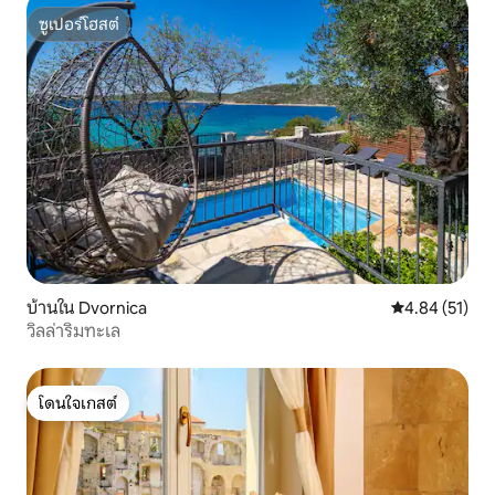
ซูเปอร์โฮสต์
ซูเปอร์โฮสต์
บ้านใน Dvornica
คะแนนเฉลี่ย 4.
4.84 (51)
วิลล่าริมทะเล
โดนใจเกสต์
โดนใจเกสต์