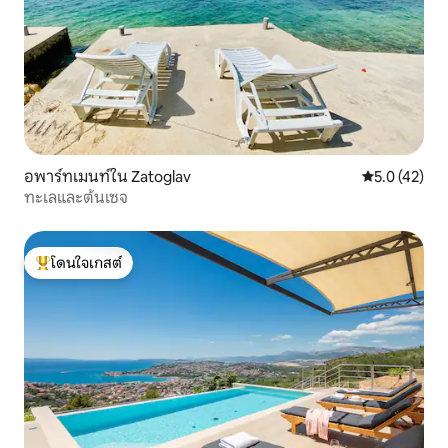
อพาร์ทเมนท์ใน Zatoglav
คะแนนเฉลี่ย 5
5.0 (42)
ทะเลและต้นเซจ
โดนใจเกสต์
โดนใจเกสต์ที่สุด