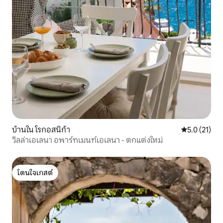
บ้านใน โรกอสนิก้า
คะแนนเฉลี่ย 5
5.0 (21)
วิลล่าเอเลนา อพาร์ทเมนท์เอเลนา - ตกแต่งใหม่
โดนใจเกสต์
โดนใจเกสต์