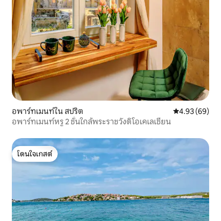
อพาร์ทเมนท์ใน สปริต
คะแนนเฉลี่ย 4.
4.93 (69)
อพาร์ทเมนท์หรู 2 ชั้นใกล้พระราชวังดิโอเคเลเชียน
โดนใจเกสต์
โดนใจเกสต์