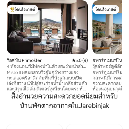
โดนใจเกสต์
โดนใจเกสต์
โดนใจเกสต์ที่สุด
โดนใจเกสต์
วิลล่าใน Primošten
คะแนนเฉลี่ย 5.0 จาก 5, 9 รีวิว
5.0 (9)
อพาร์ทเมนท์ใน Zat
4 ห้องนอนที่มีห้องน้ำในตัว สระว่ายน้ำส่วน
วิลล่าพอร์ตูดีลักซ
ตัว และวิวทะเล
น้ำ
Misto II ผสมผสานวิวอันกว้างขวางของ
อพาร์ทเมนท์ริมทะเ
ทะเลแอดริอาติกกับพื้นที่นั่งเล่นแบบเปิด
กลาฟนี้มีการผสมผ
โล่งที่สว่าง นำไปสู่สระว่ายน้ำน้ำเกลือส่วนตัว
ความสะดวกสบายและ
และสวนสไตล์เมดิเตอร์เรเนียนโดยตรง ห้อง
ห้องนอนขนาดใหญ่ 2
นอนทั้ง 4 ห้องที่มีห้องน้ำในตัวหันหน้าไป
2 ห้อง พื้นที่นั่งเล่
สิ่งอำนวยความสะดวกยอดนิยมสำหรับ
ทางทะเล รวมถึงห้องนอนที่ชั้นล่างซึ่งเข้า
ห้องครัวที่มีอุปกรณ
บ้านพักตากอากาศในJarebinjak
ถึงบริเวณสระว่ายน้ำได้โดยตรง เลานจ์ร่ม
สามารถเพลิดเพลินก
เงาและครัวกลางแจ้งในร่มเป็นสถานที่ที่
Wi-Fi สระว่ายน้ำก
สะดวกสบายสำหรับพักผ่อนและรับ
การเข้าถึงทะเลแอด
ประทานอาหารด้วยกัน บ้านพักรองรับผู้เข้า
ทันที ตั้งอยู่ใกล้กั
พักได้สูงสุด 8 คน อนุญาตให้นำสัตว์เลี้ยง
ยอดเยี่ยมสำหรับกา