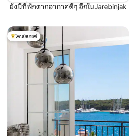
ยังมีที่พักตากอากาศดีๆ อีกในJarebinjak
โดนใจเกสต์
โดนใจเกสต์ที่สุด