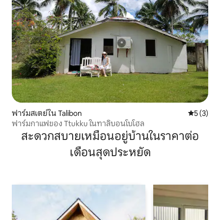
ฟาร์มสเตย์ใน Talibon
คะแนนเฉลี่
5 (3)
ฟาร์มกาแฟของ Ttukku ในทาลิบอนโบโฮล
สะดวกสบายเหมือนอยู่บ้านในราคาต่อ
เดือนสุดประหยัด