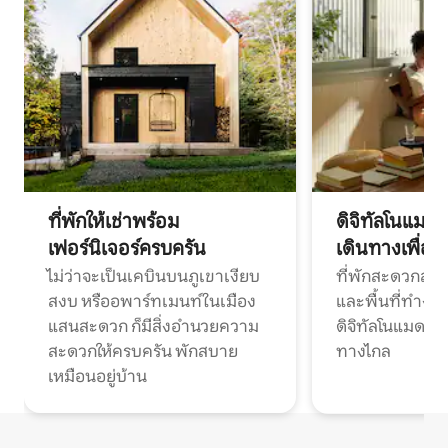
ที่พักให้เช่าพร้อม
ดิจิทัลโนแมด
เฟอร์นิเจอร์ครบครัน
เดินทางเพื่อ
ไม่ว่าจะเป็นเคบินบนภูเขาเงียบ
ที่พักสะดวกสบา
สงบ หรืออพาร์ทเมนท์ในเมือง
และพื้นที่ทำงา
แสนสะดวก ก็มีสิ่งอำนวยความ
ดิจิทัลโนแมดแ
สะดวกให้ครบครัน พักสบาย
ทางไกล
เหมือนอยู่บ้าน