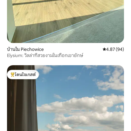
บ้านใน Piechowice
คะแนนเฉลี่ย 4.
4.87 (94)
Elysium: วิลล่าที่สวยงามในเทือกเขายักษ์
โดนใจเกสต์
โดนใจเกสต์ที่สุด