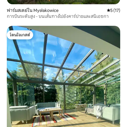
ฟาร์มสเตย์ใน Mysłakowice
คะแนนเฉลี่ย
5 (17)
การบินระดับสูง - บนเส้นทางไปยังคาร์ปาชและสนิเอซกา
โดนใจเกสต์
โดนใจเกสต์