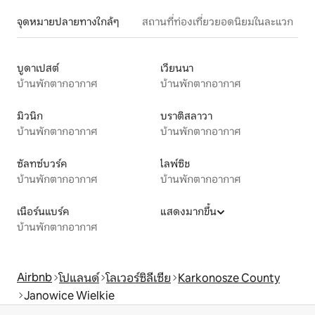
จุดหมายปลายทางใกล้ๆ
สถานที่ท่องเที่ยวยอดนิยมในละแวก
บูดาเปสต์
เวียนนา
บ้านพักตากอากาศ
บ้านพักตากอากาศ
มิวนิก
บราติสลาวา
บ้านพักตากอากาศ
บ้านพักตากอากาศ
ซัลทซ์บวร์ค
ไลพ์ซิช
บ้านพักตากอากาศ
บ้านพักตากอากาศ
เนือร์นแบร์ค
แสดงมากขึ้น
บ้านพักตากอากาศ
Airbnb
โปแลนด์
โลเวอร์ซิลีเซีย
Karkonosze County
Janowice Wielkie