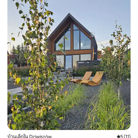
บ้านเล็กใน Dziwiszów
คะแนนเฉลี่ย
5 (11)