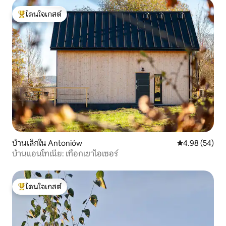
โดนใจเกสต์
โดนใจเกสต์ที่สุด
บ้านเล็กใน Antoniów
คะแนนเฉลี่ย 4.
4.98 (54)
บ้านแอนโทเนีย: เทือกเขาไอเซอร์
โดนใจเกสต์
โดนใจเกสต์ที่สุด