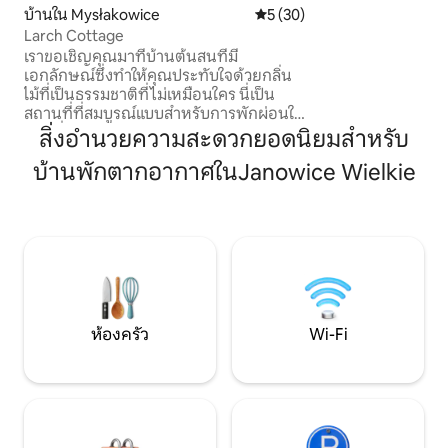
House- niewielka, 
บ้านใน Mysłakowice
คะแนนเฉลี่ย 5 จาก 5, 30 รีวิว
5 (30)
funkcjonalna prze
Larch Cottage
bliskości. Każdy 
เราขอเชิญคุณมาที่บ้านต้นสนที่มี
posiada panorami
เอกลักษณ์ซึ่งทำให้คุณประทับใจด้วยกลิ่น
na góry, a na zewn
ไม้ที่เป็นธรรมชาติที่ไม่เหมือนใคร นี่เป็น
jacuzzi- skąd podzi
สถานที่ที่สมบูรณ์แบบสำหรับการพักผ่อนใน
zachody słońca i g
ย่านที่เงียบสงบและมีความเป็น
สิ่งอำนวยความสะดวกยอดนิยมสำหรับ
ประวัติศาสตร์ การตกแต่งภายในที่มิ่มไปด้ง
บ้านพักตากอากาศในJanowice Wielkie
ด้วยเสน่ห์และมีเอกลักษณ์ของบ้านช่วยให้
มั่นใจได้ว่าคุณจะได้รับการพักผ่อนที่สะดวก
สบาย สวนขนาดใหญ่ 1,700 ตร.ม. พร้อม
สนามหญ้า พื้นที่เล่น และกองไฟเป็นสถานที่
ที่สมบูรณ์แบบสำหรับกิจกรรมของ
ครอบครัว จากระเบียงและระเบียงคุณ
สามารถชื่นชมวิวทิวทัศน์ที่น่าทึ่งของภูเขา
รวมถึงสเนซกาที่สง่างาม
ห้องครัว
Wi-Fi