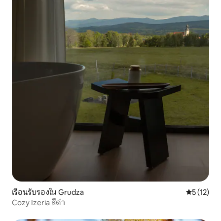
เรือนรับรองใน Grudza
คะแนนเฉลี่ย
5 (12)
Cozy Izeria สีดำ