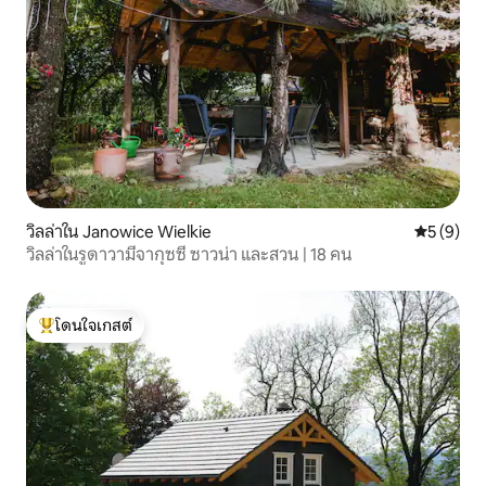
วิลล่าใน Janowice Wielkie
คะแนนเฉลี่
5 (9)
วิลล่าในรูดาวามีจากุซซี่ ซาวน่า และสวน | 18 คน
โดนใจเกสต์
โดนใจเกสต์ที่สุด