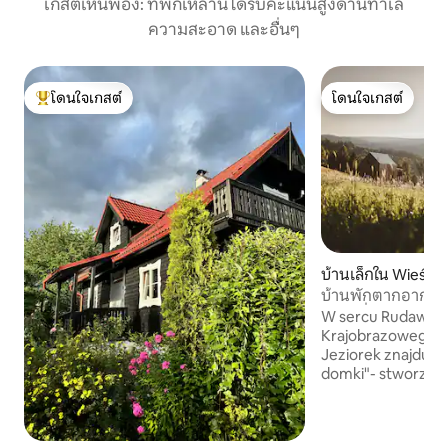
เกสต์เห็นพ้อง: ที่พักเหล่านี้ได้รับคะแนนสูงด้านทำเล
ความสะอาด และอื่นๆ
โดนใจเกสต์
โดนใจเกสต์
โดนใจเกสต์ที่สุด
โดนใจเกสต์
บ้านเล็กใน Wieści
บ้านพักตากอากาศในฝ
จากุซซี่ส่วนตัว
W sercu Rudawski
Krajobrazowego, 
Jeziorek znajdują
domki"- stworzone 
zaprojektowane i
nas samych. Domki otoczone naturą
zostały zaplanowa