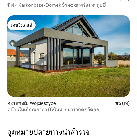
ที่พัก Karkonosze-Domek Śnieżka พร้อมจากุซซี่
โดนใจเกสต์
โดนใจเกสต์
คอทเทจใน Wojcieszyce
คะแนนเฉลี่ย
5 (19)
2 บ้านในเทือกเขาคาร์โคโนเช ซมารากดอวีดอก
จุดหมายปลายทางน่าสำรวจ