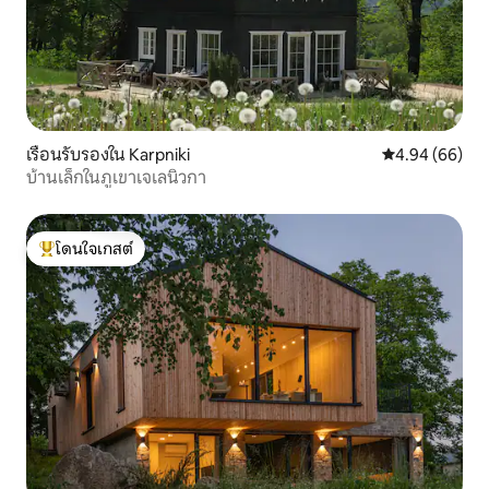
เรือนรับรองใน Karpniki
คะแนนเฉลี่ย 4.9
4.94 (66)
บ้านเล็กในภูเขาเจเลนิวกา
โดนใจเกสต์
โดนใจเกสต์ที่สุด