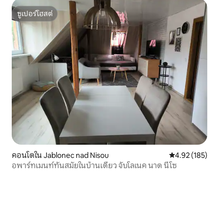
ซูเปอร์โฮสต์
ซูเปอร์โฮสต์
คอนโดใน Jablonec nad Nisou
คะแนนเฉลี่ย 4.9
4.92 (185)
อพาร์ทเมนท์ทันสมัยในบ้านเดี่ยว จับโลเนค นาด นีโซ