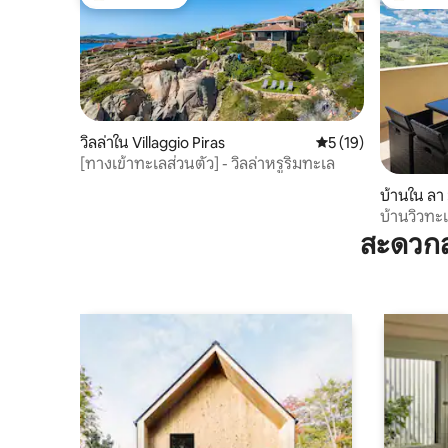
โดนใจเกสต์ที่สุด
โดนใจเกสต
วิลล่าใน Villaggio Piras
คะแนนเฉลี่ย 5 จาก 5,
5 (19)
[ทางเข้าทะเลส่วนตัว] - วิลล่าหรูริมทะเล
บ้านใน ลา
บ้านวิวทะ
สะดวกส