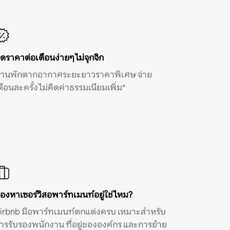
ิดราคาต่อเดือนง่ายๆ ไม่จุกจิก
้านพักตากอากาศระยะยาวราคาพิเศษ จ่าย
ดือนละครั้ง ไม่คิดค่าธรรมเนียมเพิ่ม*
องหาเซอร์วิสอพาร์ทเมนท์อยู่ใช่ไหม?
irbnb มีอพาร์ทเมนท์ตกแต่งครบ เหมาะสำหรับ
ารรับรองพนักงาน ที่อยู่ขององค์กร และการย้าย