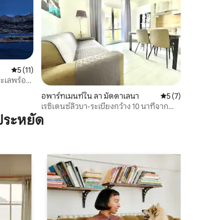
คะแนนเฉลี่ย 5 จาก 5, 11 รีวิว
5 (11)
ทะเลพร้อม
อพาร์ทเมนท์ใน ลา มัดดาเลนา
คะแนนเฉลี่ย 5 จาก 5
5 (7)
เรซิเดนซ์ลิวบา-ระเบียงกว้าง 10 นาทีจาก
สะพานคาเปร์รา
ประหยัด