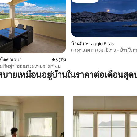
์ที่สุด
โดนใจเกสต์
 19 รีวิว
บ้านใน Villaggio Piras
ลา คาเลตตา เดล ปิราส - บ้านริม
โมเล็ตโต
 มัดดาเลนา
คะแนนเฉลี่ย 5 จาก 5, 13 รีวิว
5 (13)
เลที่อยู่ท่ามกลางธรรมชาติที่ยม
บายเหมือนอยู่บ้านในราคาต่อเดือนสุด