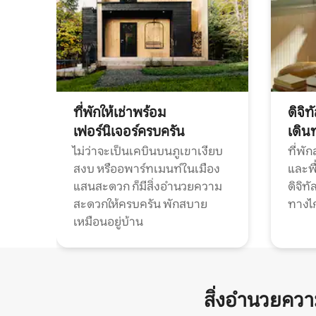
ที่พักให้เช่าพร้อม
ดิจิ
เฟอร์นิเจอร์ครบครัน
เดิน
ไม่ว่าจะเป็นเคบินบนภูเขาเงียบ
ที่พั
สงบ หรืออพาร์ทเมนท์ในเมือง
และพื
แสนสะดวก ก็มีสิ่งอำนวยความ
ดิจิ
สะดวกให้ครบครัน พักสบาย
ทางไ
เหมือนอยู่บ้าน
สิ่งอำนวยคว