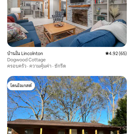
บ้านใน Lincolnton
คะแนนเฉลี่ย 4.
4.92 (65)
Dogwood Cottage
ครอบครัว
·
ความคุ้มค่า
·
ซักรีด
โดนใจเกสต์
โดนใจเกสต์