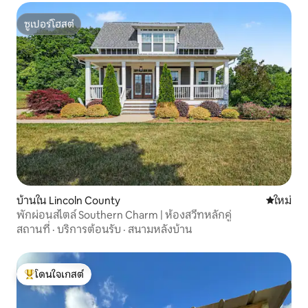
ซูเปอร์โฮสต์
ซูเปอร์โฮสต์
บ้านใน Lincoln County
ที่พักใหม่
ใหม่
พักผ่อนสไตล์ Southern Charm | ห้องสวีทหลักคู่
สถานที่
·
บริการต้อนรับ
·
สนามหลังบ้าน
โดนใจเกสต์
โดนใจเกสต์ที่สุด