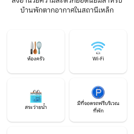
สิ่งอำนวยความสะดวกยอดนิยมสำหรับ
มากมาย เช่น Crowe 
เห็นลำห้วยเล็กๆรั้วที่เป็นมิตรกับสัตว์เลี้ยงใน
จากทางหลวงหมายเลข
บ้านพักตากอากาศในสถานีเหล็ก
พื้นที่ด้านในของเกสต์เฮาส์มีความอบอุ่น
จากทางหลวง I-85 
และน่าอยู่ด้วยเพดานห้องนั่งเล่นสูง 12 ฟุต
ทางหลวง I-40 20 น
พร้อมหน้าต่างมากมายสำหรับความรู้สึก
แบบเปิดพื้นที่ครัวเต็มรูปแบบเครื่องซักผ้า
และเครื่องอบผ้าแบบวางซ้อนกันได้ห้อง
นอนส่วนตัว 2 ห้องและห้องน้ำเต็มรูปแบบ 1
ห้อง
ห้องครัว
Wi-Fi
มีที่จอดรถฟรีบริเวณ
สระว่ายน้ำ
ที่พัก