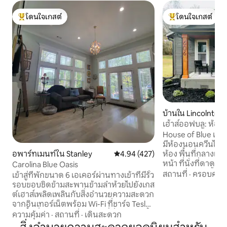
โดนใจเกสต์
โดนใจเกสต์
โดนใจเกสต์ที่สุด
โดนใจเกสต์ที่สุด
บ้านใน Lincolnton
เฮ้าส์ออฟบลู: ห้อง
และสะดวกสบาย
House of Blue เป็
มีห้องนอนควีนไซส์ 
อพาร์ทเมนท์ใน Stanley
คะแนนเฉลี่ย 4.94 จาก 5, 427 รีวิว
4.94 (427)
ห้อง พื้นที่กลางแจ้งม
หน้า ที่นั่งที่ดาดฟ
Carolina Blue Oasis
โต๊ะปิกนิก เตาปิ้งย
สถานที่
·
ครอบครัว
เข้าสู่ที่พักขนาด 6 เอเคอร์ผ่านทางเข้าที่มีรั้ว
มากมายในเวลากลางคืน โปรดท
รอบขอบชิดข้ามสะพานข้ามลำห้วยไปยังเกส
บันไดในการเข้าบ้
ต์เฮาส์เพลิดเพลินกับสิ่งอำนวยความสะดวก
จากรถที่ผ่านไปมา ที่พักของเราสะดวกใน
จากอินเทอร์เน็ตพร้อม Wi-Fi ที่ชาร์จ Tesla
การไป Combine A
EV พื้นที่ลานด้านหน้าพร้อมที่นั่งและเตาปิ้ง
ความคุ้มค่า
·
สถานที่
·
เดินสะดวก
รถไปยังตัวเมืองแล
ย่างพื้นที่ศาลาที่มีที่นั่งหลุมไฟและทีวีมอง