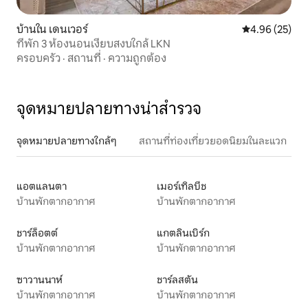
บ้านใน เดนเวอร์
คะแนนเฉลี่ย 4.
4.96 (25)
ที่พัก 3 ห้องนอนเงียบสงบใกล้ LKN
ครอบครัว
·
สถานที่
·
ความถูกต้อง
จุดหมายปลายทางน่าสำรวจ
จุดหมายปลายทางใกล้ๆ
สถานที่ท่องเที่ยวยอดนิยมในละแวก
แอตแลนตา
เมอร์เทิลบีช
บ้านพักตากอากาศ
บ้านพักตากอากาศ
ชาร์ล็อตต์
แกตลินเบิร์ก
บ้านพักตากอากาศ
บ้านพักตากอากาศ
ซาวานนาห์
ชาร์ลสตัน
บ้านพักตากอากาศ
บ้านพักตากอากาศ