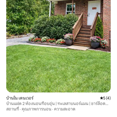
บ้านใน เดนเวอร์
คะแนนเฉลี่
5 (4)
บ้านแฝด 2 ห้องนอนที่อบอุ่น | ทะเลสาบนอร์แมน | ชาร์ล็อตต์ |
เงียบสงบ
สถานที่
·
คุณภาพการนอน
·
ความสะอาด