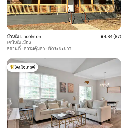
บ้านใน Lincolnton
คะแนนเฉลี่ย 4.
4.84 (87)
เคบินในเมือง
สถานที่
·
ความคุ้มค่า
·
พักระยะยาว
โดนใจเกสต์
โดนใจเกสต์ที่สุด