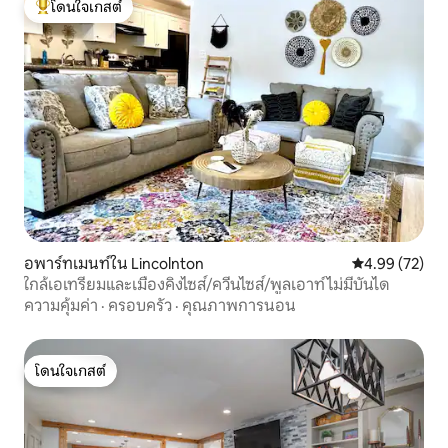
โดนใจเกสต์
โดนใจเกสต์ที่สุด
อพาร์ทเมนท์ใน Lincolnton
คะแนนเฉลี่ย 4.
4.99 (72)
ใกล้เอเทรียมและเมืองคิงไซส์/ควีนไซส์/พูลเอาท์ไม่มีบันได
ความคุ้มค่า
·
ครอบครัว
·
คุณภาพการนอน
โดนใจเกสต์
โดนใจเกสต์