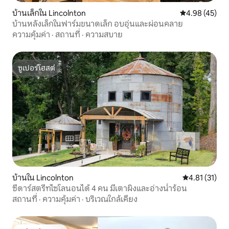
บ้านเล็กใน Lincolnton
คะแนนเฉลี่ย 4.
4.98 (45)
บ้านหลังเล็กในฟาร์มขนาดเล็ก อบอุ่นและผ่อนคลาย
ความคุ้มค่า
·
สถานที่
·
ความสบาย
ซูเปอร์โฮสต์
ซูเปอร์โฮสต์
บ้านใน Lincolnton
คะแนนเฉลี่ย 4.
4.81 (31)
ซีดาร์สตรีทไซโลนอนได้ 4 คน มีเตาผิงและอ่างน้ำร้อน
สถานที่
·
ความคุ้มค่า
·
บริเวณใกล้เคียง