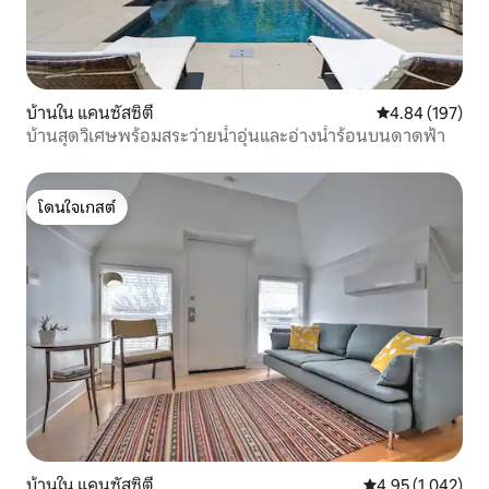
บ้านใน แคนซัสซิตี
คะแนนเฉลี่ย 4.8
4.84 (197)
บ้านสุดวิเศษพร้อมสระว่ายน้ำอุ่นและอ่างน้ำร้อนบนดาดฟ้า
โดนใจเกสต์
โดนใจเกสต์
บ้านใน แคนซัสซิตี
คะแนนเฉลี่ย 4.95 
4.95 (1,042)