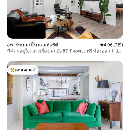
อพาร์ทเมนท์ใน แคนซัสซิตี
คะแนนเฉลี่ย 4.9
4.96 (219)
ที่พักผ่อนใจกลางเมืองเคนซัสซิตี ที่จอดรถฟรี ห้องออกกำลัง
กาย เก้าอี้นวด
โดนใจเกสต์
โดนใจเกสต์ที่สุด