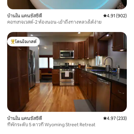
บ้านใน แคนซัสซิตี
คะแนนเฉลี่ย 4.9
4.91 (902)
คอทเทจเวสต์-2 ห้องนอน-เข้าถึงทางหลวงได้ง่าย
โดนใจเกสต์
โดนใจเกสต์ที่สุด
บ้านใน แคนซัสซิตี
คะแนนเฉลี่ย 4.9
4.97 (233)
ที่พักระดับ 5 ดาวที่ Wyoming Street Retreat