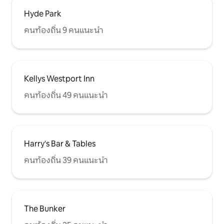
7 วันต่อสัปดาห์แต่ความถี่และตารางเวลา
Hyde Park
อาจแตกต่างกันไป โดยทั่วไปให้บริการตั้งแต่
วันจันทร์ - วันศุกร์เวลา 5: 00 น. ถึงเที่ยงคืน
คนท้องถิ่น 9 คนแนะนำ
และวันเสาร์ - อาทิตย์เวลา 9: 00 น. ถึง 2: 00
น. แต่ควรได้รับการยืนยันในเว็บไซต์
RIDEKC สตรีทคาร์ - รถริมถนนแคนซัสซิตี้
ฟรีและวิ่งทุก 15 นาทีระหว่างคราวน์
เซ็นเตอร์และตลาดแม่น้ำ ดูรายละเอียดได้ที่
Kellys Westport Inn
เว็บไซต์ RideKC ขี่จักรยานร่วมกัน - มีสถานี
จักรยานสาธารณะให้เช่าทั่วเมือง ข้อมูลที่
คนท้องถิ่น 49 คนแนะนำ
พบได้ที่เว็บไซต์ KCbcycle แชร์สกู๊ตเตอร์ -
สำหรับระยะทางที่สั้นกว่าหรือมองเห็นใน
เมืองมีตัวเลือกแชร์สกู๊ตเตอร์สำหรับการ
เดินทาง 2 แบบ: Lime and Bird หาก
ต้องการเริ่มต้นอย่างรวดเร็วและรับราย
Harry's Bar & Tables
ละเอียดเพิ่มเติมให้ค้นหาแอพ Bird หรือ
Lime บนสมาร์ทโฟนของคุณในร้านแอพผู้ให้
คนท้องถิ่น 39 คนแนะนำ
บริการของคุณ เมื่อผู้เข้าพักมาถึงผู้เข้าพัก
ควรจอดรถและเดินผ่านผนังหินด้านใด
ด้านหนึ่งไปยังด้านบนเพื่อจอดรถใต้ที่จอด
รถที่มีหลังคาที่ตั้งอยู่ภายในรั้วไม้ ที่พัก
Airbnb มีทางเข้าส่วนตัวอยู่ห่างจากถนน
The Bunker
ทางเข้าบ้านประมาณครึ่งทาง ผู้เข้าพักจะ
เข้าพักโดยใช้รหัสเข้าที่พักแบบไม่มีกุญแจที่