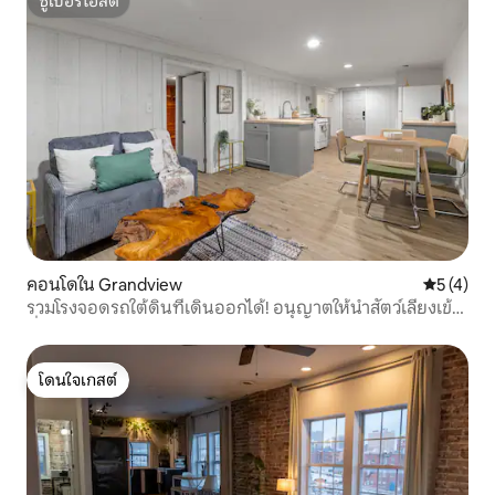
ซูเปอร์โฮสต์
ซูเปอร์โฮสต์
คอนโดใน Grandview
คะแนนเฉลี่
5 (4)
รวมโรงจอดรถใต้ดินที่เดินออกได้! อนุญาตให้นำสัตว์เลี้ยงเข้า
ที่พัก!
โดนใจเกสต์
โดนใจเกสต์