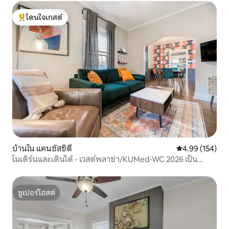
โดนใจเกสต์
โดนใจเกสต์ที่สุด
บ้านใน แคนซัสซิตี
คะแนนเฉลี่ย 4.9
4.99 (154)
โมเดิร์นและเดินได้ - เวสต์พลาซ่า/KUMed-WC 2026 เป็น
กันเอง
ซูเปอร์โฮสต์
ซูเปอร์โฮสต์