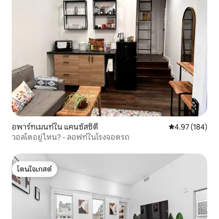
อพาร์ทเมนท์ใน แคนซัสซิตี
คะแนนเฉลี่ย 4.9
4.97 (184)
วอลโดอยู่ไหน? - ลอฟท์ในโรงจอดรถ
โดนใจเกสต์
โดนใจเกสต์