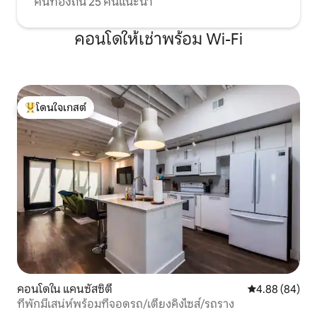
คนท้องถิ่น 25 คนแนะนำ
ให้ไว้ในขั้นตอนการเช็คอิน หลังจากลงไปที่
ชั้นล่างแล้วผู้เข้าพักจะเข้าถึงห้องสวีทส่วน
คอนโดให้เช่าพร้อม Wi-Fi
ตัวได้ทั้งหมดในระหว่างการเข้าพัก ที่พักนี้
ใช้ถนนร่วมกับที่พักข้างที่พัก แม้ว่าพวกเขา
จะเข้าใจว่าผู้เข้าพัก Airbnb จะเข้าพักใน
ที่พักแต่เราขอให้คุณมีมารยาทและเงียบเมื่อ
อยู่ข้างนอกมีที่จอดรถหรือขนสัมภาระไปยัง
ที่พัก นี่เป็นสิ่งสำคัญโดยเฉพาะอย่างยิ่งใน
โดนใจเกสต์
โดนใจเกสต์ที่สุด
ช่วงเย็นหรือค้างคืน จัสตินและแอรอนขอให้
คุณติดต่อเราเมื่อมาถึงเพื่อแจ้งให้เราทราบ
ว่าคุณมาถึงอย่างปลอดภัยและไม่มีปัญหา
ณเวลานั้นผู้เข้าพักจะตอบข้อสงสัยต่างๆได้
แนะนำที่พักให้คุณฟังสั้นๆหรือจะเลือก
สำรวจและค้นพบที่พักด้วยตัวเองก็ได้
เนื่องจากเราอาศัยอยู่เหนือที่พักผู้เข้าพักจึง
ควรโทรหรือส่งข้อความหากต้องการอะไร
ระหว่างการเข้าพัก การทำความสะอาด
ผ้าปูที่นอนและเครื่องดื่มจะทำตาม
กำหนดการต่อไปนี้เว้นแต่ผู้เข้าพักจะส่ง
คำขอโดยเฉพาะ: เข้าพัก 1 -6 คืน หลังจากผู้
เข้าพักเช็คเอาท์ในวันสุดท้ายของการเข้า
คอนโดใน แคนซัสซิตี
คะแนนเฉลี่ย 4.8
4.88 (84)
พัก จะเกิดขึ้นทุกสัปดาห์ 7 คืน หลังจากผู้
ที่พักมีเสน่ห์พร้อมที่จอดรถ/เตียงคิงไซส์/รถราง
เข้าพักเช็คเอาท์ในวันสุดท้ายของการเข้า