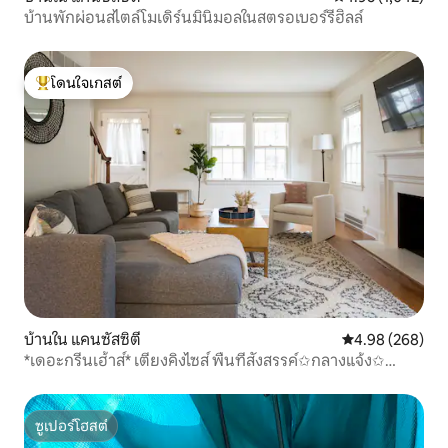
บ้านพักผ่อนสไตล์โมเดิร์นมินิมอลในสตรอเบอร์รี่ฮิลล์
โดนใจเกสต์
โดนใจเกสต์ที่สุด
บ้านใน แคนซัสซิตี
คะแนนเฉลี่ย 4.98
4.98 (268)
*เดอะกรีนเฮ้าส์* เตียงคิงไซส์ พื้นที่สังสรรค์✩กลางแจ้ง✩
Netflix
ซูเปอร์โฮสต์
ซูเปอร์โฮสต์