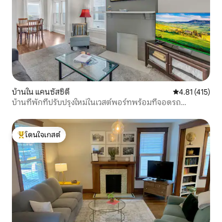
บ้านใน แคนซัสซิตี
คะแนนเฉลี่ย 4.8
4.81 (415)
บ้านที่พักที่ปรับปรุงใหม่ในเวสต์พอร์ทพร้อมที่จอดรถ
นอกถนน
โดนใจเกสต์
โดนใจเกสต์ที่สุด