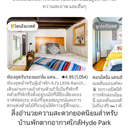
ความสะอาด และอื่นๆ
โดนใจเกสต์
ซูเปอร์โฮสต์
โดนใจเกสต์ที่สุด
ซูเปอร์โฮสต์
ห้องชุดรับรองแขกใน แคนซั
คะแนนเฉลี่ย 4.95 จาก 5, 1,054 รีวิว
4.95 (1,054)
คอนโดใน แคนซัสซิ
สซิตี
ห้องชุดสำหรับผู้เข้าพัก AJ's Little Ranch
เนลสันแอนด์พลาซ
ในไฮด์พาร์ค
ฟรี
เดินผ่านทางเข้าส่วนตัวเข้าไปในที่พักที่
🚆 รถรางเปิดให้บริกา
คล้ายที่พักซึ่งตั้งอยู่บนไร่ที่มีชื่อเสียงของ
การพักผ่อนในแคนซัส
ราล์ฟลอเรน หนังที่อุดมสมบูรณ์และการ
นี่ มองเห็นเนลสัน
ตกแต่งด้วยไม้ที่อบอุ่นให้ความรู้สึกแบบ
ไม่กี่นาที! 🛏 1 ห้องนอนเตียงควีนไซส์ ฟูก
ชนบทแต่ทันสมัย ดูเคเบิลทีวีหรือใช้แอพ
นอน🛏 1 หลัง 🛁 1 ห
สิ่งอำนวยความสะดวกยอดนิยมสำหรับ
สตรีมมิ่งที่คุณชื่นชอบผ่าน Amazon
🚶‍♂️ พลาซ่า (เดิน 10 
บ้านพักตากอากาศใกล้Hyde Park
Firestick จากความสะดวกสบายของเตียง
🚶‍♀️ บาร์บีคิว (10 นาที) สนามกีฬา🚗แอ
ไฟฟ้าที่ปรับเอนนอนได้อย่างหรูหรา ผู้เข้า
เฮด (15 นาที) สวน🚗 