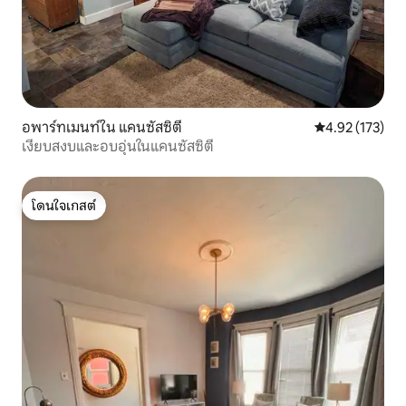
อพาร์ทเมนท์ใน แคนซัสซิตี
คะแนนเฉลี่ย 4.9
4.92 (173)
เงียบสงบและอบอุ่นในแคนซัสซิตี
โดนใจเกสต์
โดนใจเกสต์