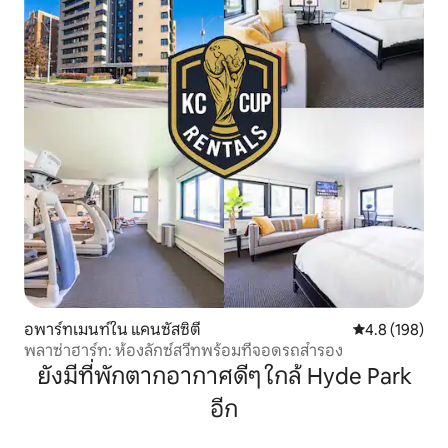
อพาร์ทเมนท์ใน แคนซัสซิตี
คะแนนเฉลี่ย 4.
4.8 (198)
พลาซ่าฮาร์ท: ห้องลักซ์สวีทพร้อมที่จอดรถสำรอง
ยังมีที่พักตากอากาศดีๆ ใกล้ Hyde Park
อีก