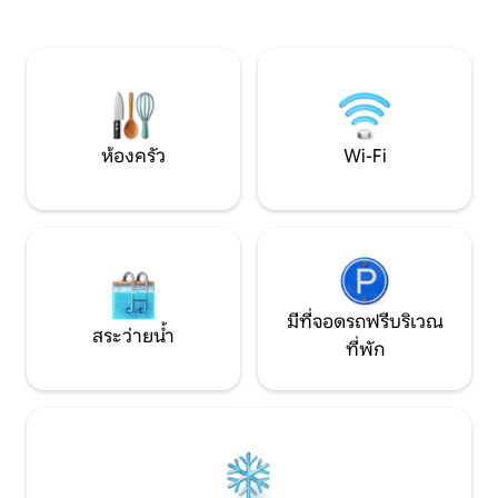
พักจะมีทุกอย่างที่ต้องการสำหรับการเยี่ยม
พาวเวอร์แอนด์ไลท์ 
ชมในช่วงวันหยุดสุดสัปดาห์หรือการเข้าพัก
ชัน (11 นาที) ✅ ที่จอดรถที่กำหนดไว้ 1 ที่ ✅
ระยะยาวที่มีห้องน้ำเฉพาะห้องครัวที่ใช้งาน
ดาดฟ้าและห้องออกก
ได้อย่างครบครัน (ยกเว้นเตาอบ) และพื้นที่
1 ตัว ค่าธรรมเนียม
แปลกๆที่มีพื้นที่ทำงานสำหรับรับประทาน
อนุญาตให้นำสัตว์เลี
อาหารหรือทำงาน ผู้เข้าพักจะใช้ห้องสวีท
30 ปอนด์เข้าพัก) ✅
ส่วนตัวได้ทั้งห้องสุดพิเศษในระหว่างการ
กาแฟ ชา และของว่
ห้องครัว
Wi-Fi
เข้าพัก ที่อยู่อาศัยส่วนตัวของเจ้าของที่พัก
ตั้งอยู่เหนือที่พัก Airbnb และครอบคลุม
ส่วนที่เหลือของที่พัก เราขอให้ผู้เข้าพักจำไว้
ว่าสนามหญ้าลานระเบียงชั้นบนของบ้าน
และส่วนที่เก็บของที่ล็อคไว้ของชั้นล่างที่อยู่
ติดกับที่พัก Airbnb ไม่ว่างสำหรับผู้เข้าพัก
เจ้าของที่พักจะไม่เข้าไปในที่พักที่ให้เช่าโดย
ไม่ได้รับอนุญาตจากผู้เข้าพักก่อนหรือใน
มีที่จอดรถฟรีบริเวณ
กรณีที่เกิดเหตุฉุกเฉินที่เป็นอันตรายต่อ
สระว่ายน้ำ
ที่พัก
ชีวิตหรือภัยพิบัติที่เกี่ยวข้องกับที่พัก ผู้เข้า
พักจะเพลิดเพลินกับการเข้าพักแบบอิสระ
ด้วยการเช็คอินด้วยตนเองผ่านทางเข้าส่วน
ตัวแบบไม่มีกุญแจ แม้ว่าการเข้าพักจะเป็น
อิสระและไร้กังวลแต่ผู้เข้าพักก็สามารถพัก
ผ่อนได้อย่างสบายใจโดยรู้ว่าเจ้าของที่พัก
อยู่ใกล้ๆ ที่จริงแล้วพวกเขาอาศัยอยู่ในบ้าน