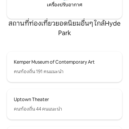
หลังเดียวกันซึ่งอยู่ด้านบนของที่พักทำให้
เครื่องปรับอากาศ
การหาคำตอบหรือรับความช่วยเหลือ
ระหว่างการเข้าพักเป็นเรื่องง่าย การผสม
ผสานที่ดีที่สุดของบ้านหลังใหญ่ในย่าน
สถานที่ท่องเที่ยวยอดนิยมอื่นๆ ใกล้Hyde
ประวัติศาสตร์ของ Hyde Park นี้มีจิต
วิญญาณที่มีพลังซึ่งจะพาผู้เข้าพักไปสู่ชีพจร
Park
ของจังหวะการเต้นของหัวใจของเมืองได้
อย่างสะดวกสบาย เดินทางไม่เกิน 2 ไมล์ไป
ยังสนามกีฬาและพาวเวอร์แอนด์ไลท์ดิส
ทริคที่มีชีวิตชีวา สำหรับผู้เข้าพักที่มีรถมีที่
จอดรถนอกถนนมีแสงสว่างเพียงพอที่จอด
รถมีหลังคาอยู่ห่างจากทางเข้าเพียงไม่กี่
Kemper Museum of Contemporary Art
ก้าว หากคุณต้องการการเดินทางอื่น
คนท้องถิ่น 191 คนแนะนำ
แคนซัสซิตีมีตัวเลือกมากมายสำหรับการ
เดินทางรอบเมือง Uber, Lyft และ Z-trip
(CAB) - นี่เป็นตัวเลือกการกำหนดเวลาตาม
แอพสมาร์ทโฟน การรับส่งสามารถขอได้
โดยใช้แอปสมาร์ทโฟนของพวกเขาที่
Uptown Theater
ดาวน์โหลดจากร้านแอปมือถือของคุณ รถ
ประจำทางของเมือง - Airbnb ตั้งอยู่บนเส้น
คนท้องถิ่น 44 คนแนะนำ
ทางรถประจำทางของเมืองและสามารถเข้า
ถึงได้จากป้ายรถประจำทางมากกว่า 5 ป้าย
ภายในรัศมี 3 ช่วงตึกของการเช่า ซึ่งจะช่วย
ให้เข้าถึงทุกเส้นทางทั่วเมือง รถบัสให้บริการ