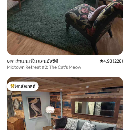
อพาร์ทเมนท์ใน แคนซัสซิตี
คะแนนเฉลี่ย 4.9
4.93 (228)
Midtown Retreat #2: The Cat's Meow
โดนใจเกสต์
โดนใจเกสต์ที่สุด