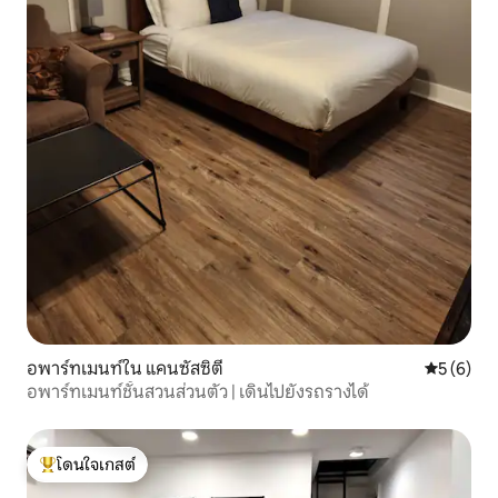
อพาร์ทเมนท์ใน แคนซัสซิตี
คะแนนเฉลี่
5 (6)
อพาร์ทเมนท์ชั้นสวนส่วนตัว | เดินไปยังรถรางได้
โดนใจเกสต์
โดนใจเกสต์ที่สุด