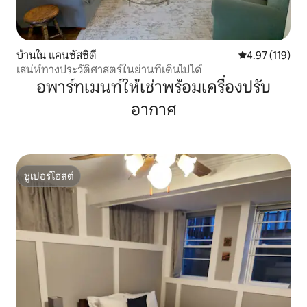
บ้านใน แคนซัสซิตี
คะแนนเฉลี่ย 4.9
4.97 (119)
เสน่ห์ทางประวัติศาสตร์ในย่านที่เดินไปได้
อพาร์ทเมนท์ให้เช่าพร้อมเครื่องปรับ
อากาศ
ซูเปอร์โฮสต์
ซูเปอร์โฮสต์