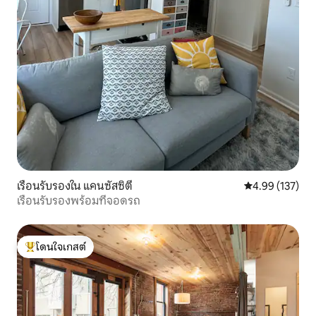
เรือนรับรองใน แคนซัสซิตี
คะแนนเฉลี่ย 4.9
4.99 (137)
เรือนรับรองพร้อมที่จอดรถ
โดนใจเกสต์
โดนใจเกสต์ที่สุด