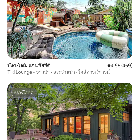
บังกะโลใน แคนซัสซิตี
คะแนนเฉลี่ย 4.9
4.95 (469)
Tiki Lounge • ซาวน่า • สระว่ายน้ำ • ใกล้ดาวน์ทาวน์
ซูเปอร์โฮสต์
ซูเปอร์โฮสต์