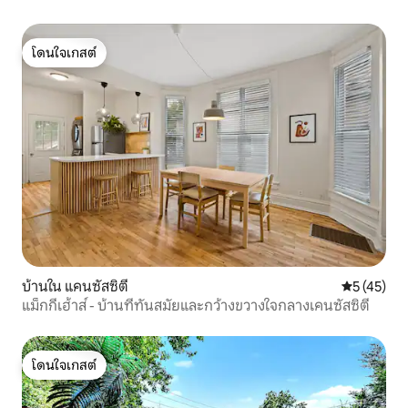
โดนใจเกสต์
โดนใจเกสต์
บ้านใน แคนซัสซิตี
คะแนนเฉลี่ย
5 (45)
แม็กกีเฮ้าส์ - บ้านที่ทันสมัยและกว้างขวางใจกลางเคนซัสซิตี้
โดนใจเกสต์
โดนใจเกสต์