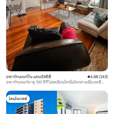
อพาร์ทเมนท์ใน แคนซัสซิตี
คะแนนเฉลี่ย 4.88
4.88 (243)
อพาร์ทเมนท์อายุ 100 ปีที่ไม่เหมือนใครในใจกลางเมืองเคซี
พร้อมที่จอดรถ
โดนใจเกสต์
โดนใจเกสต์