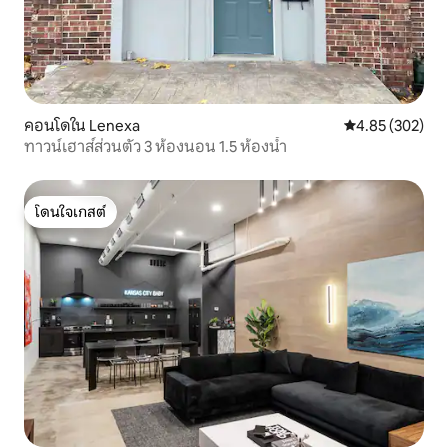
สนใจสำคัญส่วนใหญ่ของแคนซัสซิตีได้แก่
พิพิธภัณฑ์เนลสันแอทคินส์สนามกีฬารอยัล
และหัวหน้าแหล่งช้อปปิ้งพลาซ่ากลางแจ้ง
ประวัติศาสตร์และเขตพลังงานและแสงสีที่มี
ชีวิตชีวาในใจกลางเมืองแคนซัสซิตี้
คอนโดใน Lenexa
คะแนนเฉลี่ย 4.8
4.85 (302)
ทาวน์เฮาส์ส่วนตัว 3 ห้องนอน 1.5 ห้องน้ำ
โดนใจเกสต์
โดนใจเกสต์