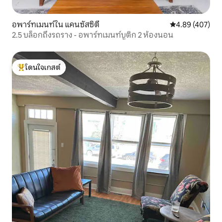
อพาร์ทเมนท์ใน แคนซัสซิตี
คะแนนเฉลี่ย 4.8
4.89 (407)
2.5 บล็อกถึงรถราง - อพาร์ทเมนท์บูติก 2 ห้องนอน
โดนใจเกสต์
โดนใจเกสต์ที่สุด