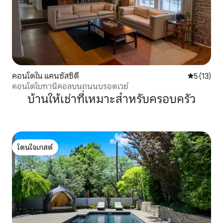
คอนโดใน แคนซัสซิตี
คะแนนเฉลี่ย
5 (13)
คอนโดโบทานิคอลบนถนนบรอดเวย์
บ้านให้เช่าที่เหมาะสำหรับครอบครัว
โดนใจเกสต์
โดนใจเกสต์