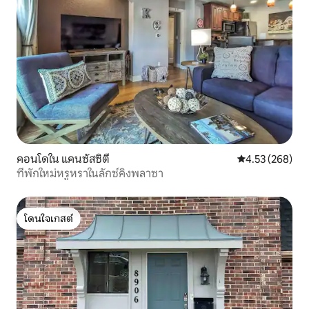
เช็ดมือ เกลือและพริกไทย ห้องน้ำ: เครื่อง
ทำความร้อนในห้อง อาบน้ำฝักบัว สบู่ล้าง
มือ สบู่ก้อน แชมพูครีม นวด ครีมอาบ น้ำผ้า
ขนหนู อาบน้ำ เสื้อคลุมอาบน้ำ ผ้าเช็ด มือผ้า
เช็ดมือ กระดาษทิชชู่ Cotton balls Q-Tips
โลชั่นบำรุงผิวกาย Plunger ครีมโกนหนวด
การล้างปาก คอมมอนส์/ทางเข้า: โต๊ะคู่มือผู้
เข้าพัก /พอร์ตชาร์จ USB บนโต๊ะทำงาน
ปากกา กระดาษโน้ต นิตยสาร เครื่องดูดฝุ่น
โต๊ะรีดผ้าและโต๊ะรีด ผ้า เก้าอี้พับ 2 ตัวถังดับ
เพลิง เต้าเสียบไฟฟ้าที่เวิร์คทอป ห้องนอน
สัญญาณเตือนประตู: เตียงนอนไฟฟ้า
คอนโดใน แคนซัสซิตี
คะแนนเฉลี่ย 4.5
4.53 (268)
หมอน ผ้าห่ม ลำโพง Iphone ช่องเคเบิล
ที่พักใหม่หรูหราในลักซ์คิงพลาซา
โทรทัศน์ เครื่องทำความร้อนแบบไร้สาย ที่
จอด รถแบบไร้สาย นาฬิกาปลุก นาฬิกาวิทยุ
ห้องนิรภัย เครื่องพิมพ์ไร้สาย เก้าอี้อ่าน
โดนใจเกสต์
หนังสือเก้าอี้ สตูล ไม้แขวนเสื้อหน้าต่างปลุก
โดนใจเกสต์
เกมโคมไฟอ่านหนังสือการ ผสมผสานที่
แปลกใหม่ของบ้านที่ยิ่งใหญ่ในย่าน Hyde
Park อันเก่าแก่แห่งนี้มีจิตวิญญาณที่เต็มไป
ด้วยพลังที่จะนำผู้เข้าพักไปสู่ชีพจรของการ
เต้นของหัวใจของเมืองได้อย่างสะดวก
สบาย เดินทางไม่เกิน 2 ไมล์ไปยังสถานที่น่า