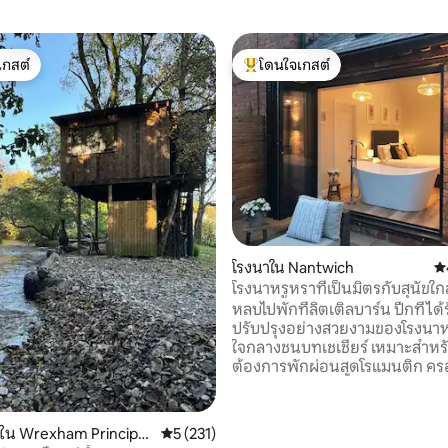
เกสต์
โดนใจเกสต์
์ที่สุด
โดนใจเกสต์ที่สุด
38 รีวิว
โรงนาใน Nantwich
คะ
โรงนาหรูหราที่เป็นมิตรกับสุนัขใก
และเชสเตอร์
หลบไปพักที่ลิตเติลบาร์น ปีกที่ได
ปรับปรุงอย่างสวยงามของโรงนาหรู 
ใจกลางชนบทเชเชียร์ เหมาะสำหรับค
ต้องการพักผ่อนสุดโรแมนติก ครอบ
เด็กเล็กหรือสุนัขที่ต้องการเติมพล
เข้าพักที่มาร่วมงานแต่งงานในพื้นท
Barn อยู่ห่างจากเมืองตลาดเก่าแ
้ใน Wrexham Principal
คะแนนเฉลี่ย 5 จาก 5, 231 รีวิว
5 (231)
เพียงไม่กี่นาทีและอยู่ใกล้กับเมือ