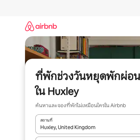
ข้าม
ไป
ยัง
เนื้อหา
ที่พักช่วงวันหยุดพักผ่อ
ใน Huxley
ค้นหาและจองที่พักไม่เหมือนใครใน Airbnb
สถานที่
ใช้ลูกศรขึ้นลง หรือใช้การสัมผัสหรือปัด เพื่อสำรวจผ