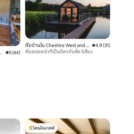
เรือบ้านใน Cheshire West and C
คะแนนเฉลี่ย 4.9 จาก 5,
4.9 (31)
hester
พ็อดลอยน้ำที่เป็นมิตรกับสัตว์เลี้ยง
es
คะแนนเฉลี่ย 5 จาก 5, 44 รีวิว
5 (44)
โดนใจเกสต์
โดนใจเกสต์ที่สุด