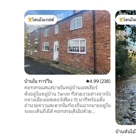
โดนใจเกสต์
โดนใจ
โดนใจเกสต์ที่สุด
โดนใจเกสต
บ้านใน ทาร์วิน
คะแนนเฉลี่ย 4.99 จาก 5, 2
4.99 (238)
คอทเทจแสนสบายในหมู่บ้านเชสเชียร์
ตั้งอยู่ในหมู่บ้าน Tarvin ที่สวยงามห่างจากใจ
กลางเมืองเชสเตอร์เพียง 15 นาทีพร้อมสิ่ง
อำนวยความสะดวกในท้องถิ่นมากมายอยู่ใน
ระยะเดินถึงได้ คอทเทจเต็มไปด้วย
เอกลักษณ์และเป็นฐานที่สมบูรณ์แบบ
สำหรับการพักผ่อนกับครอบครัวพร้อมการ
เดินมากมายที่หน้าประตูของคุณ เดินเล่นไม่
บ้านต้นไม
ไกลก็จะพาคุณไปยังศูนย์กลางหมู่บ้าน