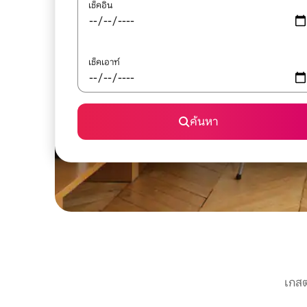
เช็คอิน
เช็คเอาท์
ค้นหา
เกสต