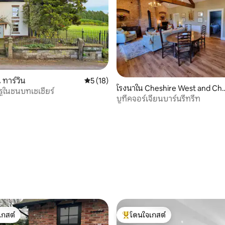
ทาร์วิน
คะแนนเฉลี่ย 5 จาก 5, 18 รีวิว
5 (18)
โรงนาใน Cheshire West and Ch
ูในชนบทเชเชียร์
ter
บูทีคจอร์เจียนบาร์นรีทรีท
70 รีวิว
เกสต์
โดนใจเกสต์
์ที่สุด
โดนใจเกสต์ที่สุด