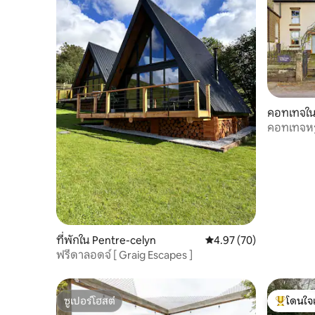
คอทเทจใน 
คอทเทจหร
ที่พักใน Pentre-celyn
คะแนนเฉลี่ย 4.97 จาก 5, 
4.97 (70)
ฟรีดาลอดจ์ [ Graig Escapes ]
ซูเปอร์โฮสต์
โดนใจ
ซูเปอร์โฮสต์
โดนใจเกสต