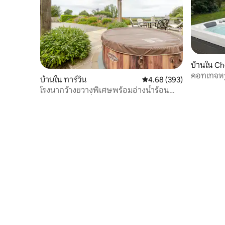
บ้านใน Ch
คอทเทจหร
บ้านใน ทาร์วิน
คะแนนเฉลี่ย 4.68 จาก 5, 3
4.68 (393)
เทนนิสส่ว
โรงนากว้างขวางพิเศษพร้อมอ่างน้ำร้อน
(คิดค่าบริการเพิ่มเติม)