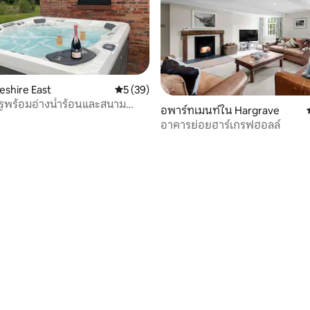
eshire East
คะแนนเฉลี่ย 5 จาก 5, 39 รีวิว
5 (39)
ูพร้อมอ่างน้ำร้อนและสนาม
93 รีวิว
อพาร์ทเมนท์ใน Hargrave
นตัว
อาคารย่อยฮาร์เกรฟฮอลล์