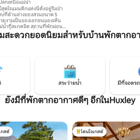
ปลกเหนือแม่น้ำ
เป็นการผสมผสานที่ลงตัวระหว่า
้สุดโรแมนติกแห่งนี้ตั้งอยู่ริมป่า
เงียบสงบและการเดินทางไปยังสถ
งบที่ด้านล่างของสวนขนาด 5
เที่ยว ร้านอาหาร และสถานที่จัด
่สวยงามเป็นของเอกชนมองเห็น
แต่งงานที่ดีที่สุดของเชเชียร์ได้อ
ม่น้ำที่สะกดจิต สถานที่พักผ่อน
ง่ายดาย
ห่งนี้เป็นสถานที่ที่คุณสามารถ
ามสะดวกยอดนิยมสำหรับบ้านพักตากอ
ผ่อนคลายและเติมพลังพร้อมใช้
์บีคิวและซาวน่าในสถานที่ได้อย่าง
กการนั่งพักผ่อนไม่เหมาะกับคุณมี
่นและสถานที่ท่องเที่ยวในท้องถิ่น
 โดยรถยนต์ Wrexham อยู่ห่าง
ง 5 นาทีเชสเตอร์ 25 นาทีและถ้า
ในลิเวอร์พูลก็อยู่ห่างออกไปเพียง
i
สระว่ายน้ำ
มีที่จอดรถ
ยังมีที่พักตากอากาศดีๆ อีกในHuxley
เกสต์
โดนใจเกสต์
์ที่สุด
โดนใจเกสต์ที่สุด