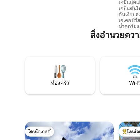
Area
เคบินสุดแ
บรรยากาศอันงดงามพร้อมผับท้องถิ่นที่
เคบินต้นไม
ยอดเยี่ยมร้านอาหารที่เจริญรุ่งเรืองร้าน
อันเงียบส
สหกรณ์และร้านค้าอิสระ ในขณะที่อยู่ใน
เอเคอร์ที
ทำเลกึ่งชนบทมีการเชื่อมโยงการขนส่งที่
น้ำตกริมแ
ยอดเยี่ยมไปยังนอร์ธเวลส์ลิเวอร์พูลและแมน
อันงดงามแ
สิ่งอำนวยคว
เชสเตอร์
ผ่อนคลาย
พื้นที่บาร
เต็มที่ หา
การเดินเล
หลายแห่ง
ออกไปเพีย
คุณชอบวัน
1 ชั่วโมง
ห้องครัว
Wi-F
โดนใจเกสต์
โดนใจ
โดนใจเกสต์
โดนใจเกสต