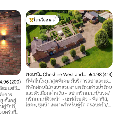
คอทเทจใน
โดนใจเกสต์
โดนใจ
วิวที่น่าท
โดนใจเกสต์ที่สุด
โดนใจเกส
Pipers As
รอบด้วยเข็
Chester
ประวัติศา
จากใจกลาง
สวยงามเพี
เพียงครึ่ง
รถเพียง 5
โรงนาใน Cheshire West and
คะแนนเฉลี่ย 4.98 จาก 5, 
4.98 (413)
รักมากมาย
Chester
ที่พักในโรงนาสุดพิเศษ มีบริการสปาและเชฟ
แนนเฉลี่ย 4.96 จาก 5, 200 รีวิว
4.96 (200)
ยอดเยี่ยม
ในบริเวณที่พัก
ที่พักผ่อนในโรงนาสวยงามพร้อมอ่างน้ำร้อน
เวลาเดินเ
ล้แนนต์วิช
และตัวเลือกสำหรับ ~ สปาทรีทเมนท์/นวด/
บาร์ร้าน
้รับการ
ทรีทเมนท์ผิวหน้า ~ เชฟส่วนตัว ~ พิลาทิส,
ตั้งอยู่
โยคะ, ซุมบ้า เหมาะสำหรับคู่รัก ครอบครัว/
ู่รักที่
กลุ่ม ในบริเวณ Oulton Smithy อันเก่าแก่
ครัวที่มี
ใกล้กับสนามแข่งรถ Oulton Park ในชนบทที่
ัง และผู้
สวยงามของเชเชียร์ มีทางเดินในป่าที่
ี่ Little
สวยงามและผับในชนบทอยู่ใกล้ๆ โรงนาแปลง
ก่แนนท์วิช
สภาพตั้งอยู่ห่างจากสมิธตี้ มีทางเข้าของตัว
งเชสเตอร์