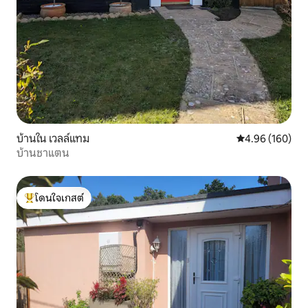
บ้านใน เวลล์แทม
คะแนนเฉลี่ย 4.9
4.96 (160)
บ้านชาแตน
โดนใจเกสต์
โดนใจเกสต์ที่สุด