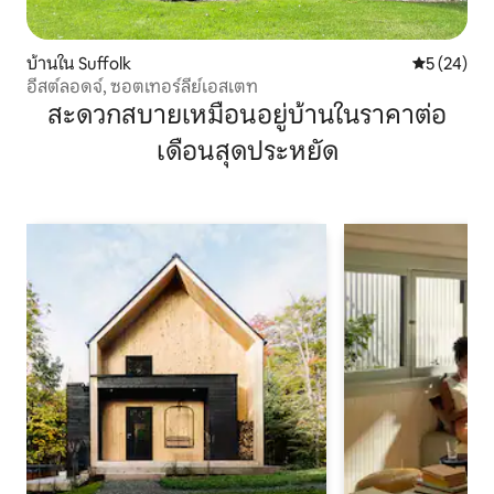
บ้านใน Suffolk
คะแนนเฉลี่ย
5 (24)
อีสต์ลอดจ์, ซอตเทอร์ลีย์เอสเตท
สะดวกสบายเหมือนอยู่บ้านในราคาต่อ
เดือนสุดประหยัด