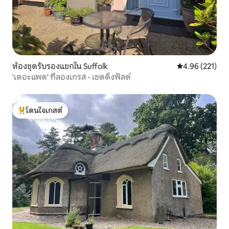
ห้องชุดรับรองแขกใน Suffolk
คะแนนเฉลี่ย 4.9
4.96 (221)
'เดอะแพด' ที่ลองเกรส - เชดดิ้งฟิลด์
โดนใจเกสต์
โดนใจเกสต์ที่สุด