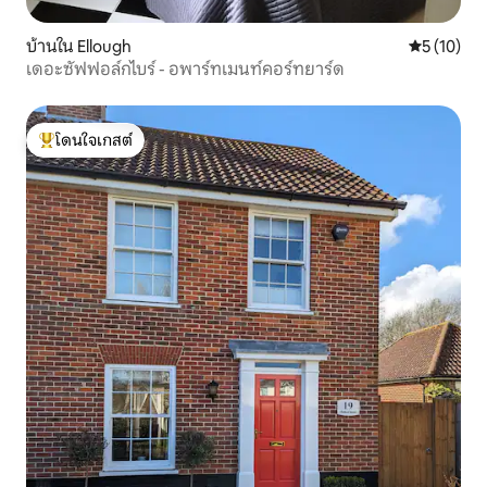
บ้านใน Ellough
คะแนนเฉลี่ย
5 (10)
เดอะซัฟฟอล์กไบร์ - อพาร์ทเมนท์คอร์ทยาร์ด
โดนใจเกสต์
โดนใจเกสต์ที่สุด