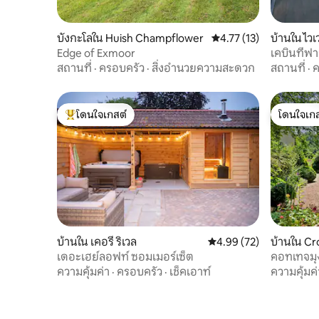
บังกะโลใน Huish Champflower
คะแนนเฉลี่ย 4.77 จาก 5,
4.77 (13)
บ้านใน ไวเ
Edge of Exmoor
เคบินที่ฟ
สถานที่
·
ครอบครัว
·
สิ่งอำนวยความสะดวก
สถานที่
·
ค
โดนใจเกสต์
โดนใจเกส
โดนใจเกสต์ที่สุด
โดนใจเกส
บ้านใน เคอรี ริเวล
คะแนนเฉลี่ย 4.99 จาก 5, 
4.99 (72)
บ้านใน C
เดอะเฮย์ลอฟท์ ซอมเมอร์เซ็ต
คอทเทจมุ
เดิลฮอลส์เ
ความคุ้มค่า
·
ครอบครัว
·
เช็คเอาท์
ความคุ้มค่