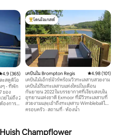
โรงนาใน 
โดนใจเกสต์
โดนใจ
เดอะรูสต์
โดนใจเกสต์ที่สุด
โดนใจเกส
เดอะรูสต์เ
อยู่ภายใน
(AONB) บรรยากาศที่เงียบสงบและเงียบ
สงบของที
เบรนดอนฮิ
ความคุ้มค
ไปจาก Roo
กว้างขวาง
เพลิดเพล
เคบินใน Brompton Regis
คะแนนเฉลี่ย 4.98 จาก 5, 
4.98 (101)
คะแนนเฉลี่ย 4.9 จาก 5, 365 รีวิว
4.9 (365)
ไปด้วยสัต
เคบินไม้เอ็กซ์มัวร์พร้อมวิวทะเลสาบสวยงาม
ละสตูดิโอ
Roost เป็
เคบินไม้ริมทะเลสาบแห่งใหม่ในเดือน
งๆ - ที่พัก
ห่างจากคว
กันยายน 2022 ในบรรยากาศที่เงียบสงบใน
27 ของ
ใหม่ สตาร์
อุทยานแห่งชาติ Exmoor ที่มีวิวทะเลสาบที่
วย์ไม่ถึง 2
สวยงามและเข้าถึงทะเลสาบ Wimbleball ได้
โดยตรง ที่นี่เป็นทำเลที่เหมาะกับสุนัขและ
าธิแบบมิ
ครอบครัว
·
สถานที่
·
ห้องน้ำ
เหมาะสำหรับผู้ที่ชื่นชอบการเดินเล่นกีฬา
ยงแค่
ทางน้ำหรือเพียงแค่ผ่อนคลาย มีการพาย
เรือคายัคการแล่นเรือใบและการเล่นแพดเดิ
ายน้ำ มี
Huish Champflower
ลบอร์ดแบบยืนให้บริการโดยใช้เวลาเดิน
าที่ชั้น