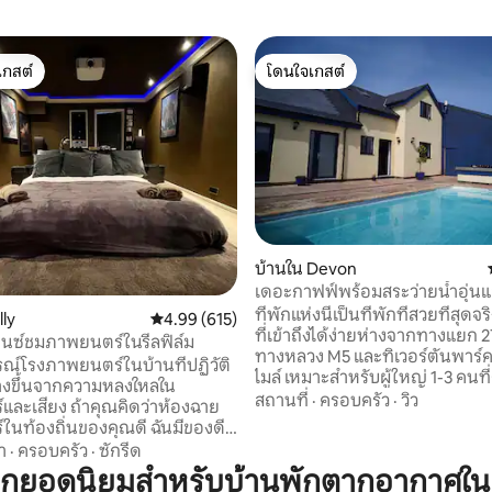
เกสต์
โดนใจเกสต์
์ที่สุด
โดนใจเกสต์
บ้านใน Devon
เดอะกาฟฟ์พร้อมสระว่ายน้ำอุ่นแ
101 รีวิว
ที่พักแห่งนี้เป็นที่พักที่สวยที่สุดจริ
lly
คะแนนเฉลี่ย 4.99 จาก 5, 615 รีวิว
4.99 (615)
ที่เข้าถึงได้ง่ายห่างจากทางแยก 
รียนซ์ชมภาพยนตร์ในรีลฟิล์ม
ทางหลวง M5 และทิเวอร์ตันพาร์คเ
์โรงภาพยนตร์ในบ้านที่ปฏิวัติ
ไมล์ เหมาะสำหรับผู้ใหญ่ 1-3 คนที่ต้องการ
้างขึ้นจากความหลงใหลใน
สำรวจภาคตะวันตกเฉียงใต้ ทำสม
สถานที่
·
ครอบครัว
·
วิว
ละเสียง ถ้าคุณคิดว่าห้องฉาย
นิรีทรีท ทำงานในท้องถิ่น หรือเพี
นท้องถิ่นของคุณดี ฉันมีของดี
ต้องการหลบหนีไปยังชนบท สระว่ายน้ำอุ่น
า
·
ครอบครัว
·
ซักรีด
อยู่หน้าประตูของคุณและมีปั๊มสระว่
มจริงเต็มรูปแบบ 'อ้างอิง' (ชั้น
วกยอดนิยมสำหรับบ้านพักตากอากาศใน
ห้องน้ำแบบเปิด เตียง และเตียงโซฟ
+, เน็ตฟลิกซ์, สปอติฟาย, ยูทูบ,