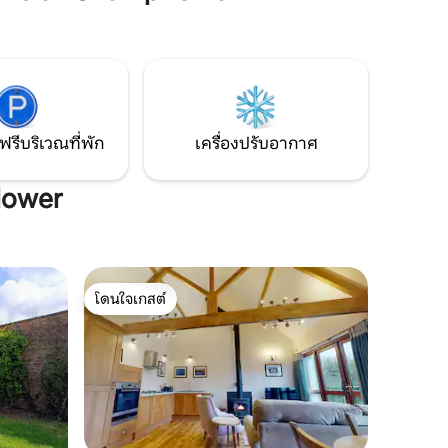
เพียง 8 นาทีไปตามชายฝั่งของทะเลสาบ
ทำเลที่เงียบสงบในพื้นที่ท้องฟ้ามืดที่
หรือภาวะ
กำหนดและตั้งอยู่ในทำเลที่ดีเยี่ยมในการ
ำหรับเด็ก
สำรวจอุทยานแห่งชาติ Exmoor
ฟรีบริเวณที่พัก
เครื่องปรับอากาศ
lower
โดนใจเกสต์
โดนใจเกสต์