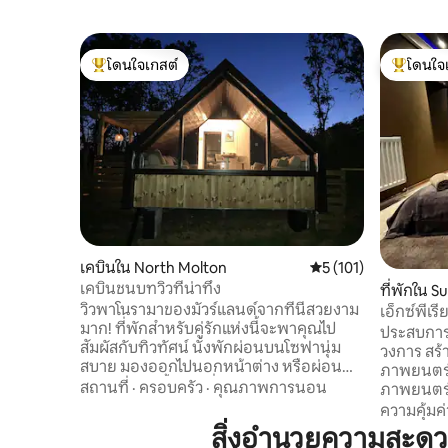
โดนใจเกสต์
โดนใจ
โดนใจเกสต์ที่สุด
โดนใจเกสต
เคบินใน North Molton
คะแนนเฉลี่ย 5 จาก 5, 
5 (101)
เคบินชนบทวิวที่น่าทึ่ง
ที่พักใน Su
วิวพาโนรามาของมัวร์แลนด์จากที่นี่สวยงาม
เอ็กซ์พีเ
มาก! ที่พักสำหรับคู่รักแห่งนี้จะพาคุณไป
ประสบการณ
สัมผัสกับทิวทัศน์ นั่งพักผ่อนบนโซฟานุ่ม
วงการ สร
สบาย มองออกไปนอกหน้าต่าง หรือผ่อน
ภาพยนตร์แ
คลายในอ่างน้ำร้อนที่มีกองไฟ คุณจะได้พบ
สถานที่
·
ครอบครัว
·
คุณภาพการนอน
ภาพยนตร์ใ
กับอัลปาก้าของเรา หาดนอร์ทเดวอนที่ยอด
มาให้คุณ! คุณจะได้รับระบบเสียงรอบ
ความคุ้มค่
เยี่ยมห่างออกไป 40 นาที อุทยานแห่งชาติ
ทิศทางแบบส
สิ่งอำนวยความสะด
เอ็กซ์มูร์อยู่ใกล้คุณ ร้านค้าและผับในหมู่บ้าน
นำ) Disney