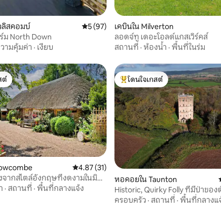
 13 รีวิว
วลิสคอมบ์
คะแนนเฉลี่ย 5 จาก 5, 97 รีวิว
5 (97)
เคบินใน Milverton
าร์ม North Down
ลอดจ์ทู เดอะโอลด์แกสเวิร์คส์
วามคุ้มค่า
·
เงียบ
สถานที่
·
ห้องน้ำ
·
พื้นที่ในร่ม
ต์
โดนใจเกสต์
ต์
โดนใจเกสต์ที่สุด
72 รีวิว
rowcombe
คะแนนเฉลี่ย 4.87 จาก 5, 31 รีวิว
4.87 (31)
งจากสไตล์อังกฤษที่งดงามในมิด
หอคอยใน Taunton
วย์
า
·
สถานที่
·
พื้นที่กลางแจ้ง
Historic, Quirky Folly ที่มีป่าของ
ครอบครัว
·
สถานที่
·
พื้นที่กลางแจ