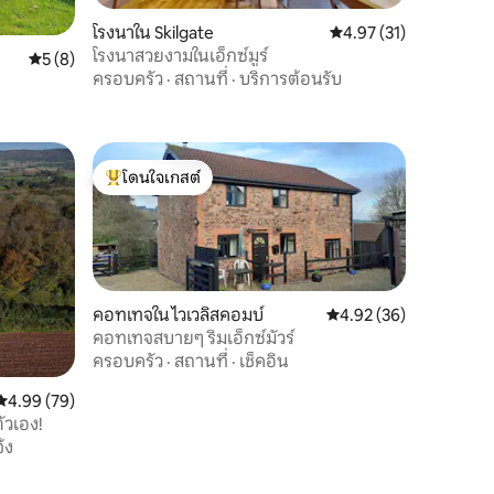
โรงนาใน Skilgate
คะแนนเฉลี่ย 4.97 จาก 5,
4.97 (31)
โรงนาสวยงามในเอ็กซ์มูร์
คะแนนเฉลี่ย 5 จาก 5, 8 รีวิว
5 (8)
ครอบครัว
·
สถานที่
·
บริการต้อนรับ
โดนใจเกสต์
โดนใจเกสต์ที่สุด
คอทเทจใน ไวเวลิสคอมบ์
คะแนนเฉลี่ย 4.92 จาก 5,
4.92 (36)
คอทเทจสบายๆ ริมเอ็กซ์มัวร์
ครอบครัว
·
สถานที่
·
เช็คอิน
คะแนนเฉลี่ย 4.99 จาก 5, 79 รีวิว
4.99 (79)
ตัวเอง!
้ง