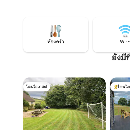
นอร์ธมอลตัน ตลาดเมืองเซาท์มอลตันที่ได้
Prim, Sky
รับรางวัล ขับรถ 10 นาทีถึงร้านค้า ร้าน
ส่วนตัวขอ
อาหารและร้านอาหารแบบซื้อกลับบ้าน
เลื่อนขนาด
พื้นที่ชมดาวท่ามกลางท้องฟ้าที่มืดมิด ส่อง
ของคุณเอง
กวาง นกเหยี่ยวแดง และสัตว์ป่าอื่นๆ
โถสุขภัณฑ์
ตนเองเนื่
ห้องครัว
Wi-F
ยังม
โดนใจเกสต์
โดนใจ
โดนใจเกสต์
โดนใจเกสต