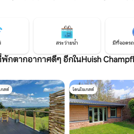
ล่าง หวังว่าจะเหมาะสำหรับผู้ที่มีปัญหาเกี่ยว
 เพื่อเลือกดูเนื้อหาตามใจชอบ สวน
กับความหลากหลายทางประสาท
งคุณเองพร้อมบาร์บีคิว เตียงรถ
สมองเสื่อมจำนวนมาก ไม่เหมาะส
ซูเปอร์คิงไซส์ ฝักบัวอาบน้ำสุดหรู
หรือทารก
 อ่างอาบน้ำแบบมีที่พักเท้า และ
 ที่พัก Airbnb นี้ไม่ให้เช็คอินด้วย
องจากอุปกรณ์ที่ใช้
i
สระว่ายน้ำ
มีที่จอดรถ
ีที่พักตากอากาศดีๆ อีกในHuish Champf
เกสต์
โดนใจเกสต์
์ที่สุด
โดนใจเกสต์