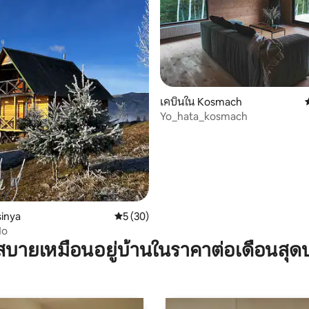
เคบินใน Kosmach
Yo_hata_kosmach
38 รีวิว
sinya
คะแนนเฉลี่ย 5 จาก 5, 30 รีวิว
5 (30)
Ho
บายเหมือนอยู่บ้านในราคาต่อเดือนสุด