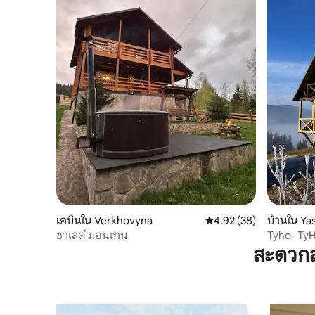
เคบินใน Verkhovyna
คะแนนเฉลี่ย 4.92 จาก 5, 
4.92 (38)
บ้านใน Ya
ชาเลต์ มอนเทน
Tyho- Ty
สะดวกส