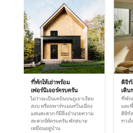
ที่พักให้เช่าพร้อม
ดิจิ
เฟอร์นิเจอร์ครบครัน
เดิน
ไม่ว่าจะเป็นเคบินบนภูเขาเงียบ
ที่พั
สงบ หรืออพาร์ทเมนท์ในเมือง
และพื
แสนสะดวก ก็มีสิ่งอำนวยความ
ดิจิ
สะดวกให้ครบครัน พักสบาย
ทางไ
เหมือนอยู่บ้าน