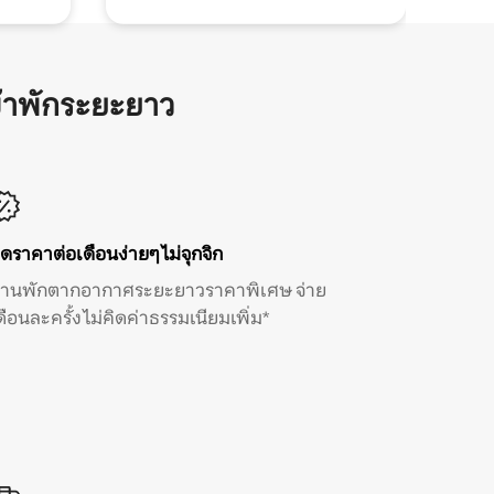
้าพักระยะยาว
ิดราคาต่อเดือนง่ายๆ ไม่จุกจิก
้านพักตากอากาศระยะยาวราคาพิเศษ จ่าย
ดือนละครั้ง ไม่คิดค่าธรรมเนียมเพิ่ม*