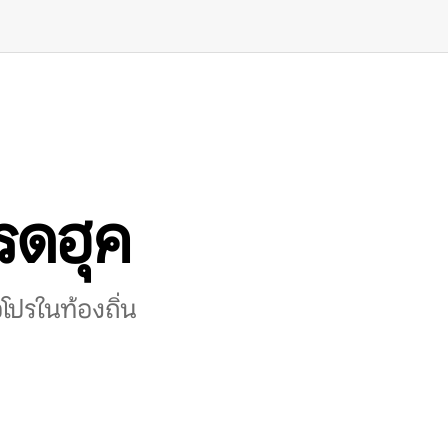
เรดฮุค
อโปรในท้องถิ่น