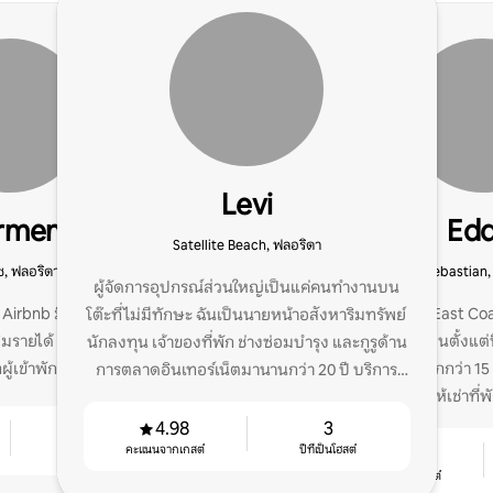
Levi
rmen
Edd
Satellite Beach, ฟลอริดา
ช, ฟลอริดา
Sebastian,
ผู้จัดการอุปกรณ์ส่วนใหญ่เป็นแค่คนทำงานบน
อง Airbnb มีประสบการณ์ใน
เจ้าของ Florida East C
โต๊ะที่ไม่มีทักษะ ฉันเป็นนายหน้าอสังหาริมทรัพย์
ิ่มรายได้ ปกป้องที่พัก และ
เจ้าของที่พักดีเด่นตั้งแต่
นักลงทุน เจ้าของที่พัก ช่างซ่อมบำรุง และกูรูด้าน
ผู้เข้าพักอย่างต่อเนื่อง
บริการต้อนรับมากกว่า 15
การตลาดอินเทอร์เน็ตมานานกว่า 20 ปี บริการ
ในการให้เช่าที
เต็มรูปแบบและอาหารตามสั่ง
4.98
3
3
คะแนนจากเกสต์
ปีที่เป็นโฮสต์
4.93
ปีที่เป็นโฮสต์
คะแนนจากเกสต์