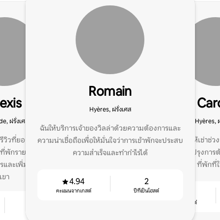
Romain
exis
Car
Hyères, ฝรั่งเศส
e, ฝรั่งเศส
Hyères, ฝ
ฉันให้บริการเจ้าของวิลล่าด้วยความต้องการและ
มีรีวิวที่ยอดเยี่ยม ตอนนี้ฉัน
ฉันจัดการที่พักให้เช่าช่ว
ความน่าเชื่อถือเพื่อให้มั่นใจว่าการเข้าพักจะประสบ
่พักรายอื่นเพื่อเพิ่ม
ช่วยเจ้าของปรับปรุงการ
ความสำเร็จและทำกำไรได้
ารและเพิ่มผลกำไรของพวก
ที่พักที่
เขา
4.94
2
คะแนนจากเกสต์
ปีที่เป็นโฮสต์
4.87
2
คะแนนจากเกสต์
ปีที่เป็นโฮสต์