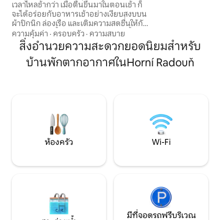
เวลาไหลช้ากว่า เมื่อตื่นขึ้นมาในตอนเช้า ก็
Hradec เพลิดเพลิน
จะได้อร่อยกับอาหารเช้าอย่างเงียบสงบบน
คลายไม่ว่าคุณจะผ่
ผ้าปิกนิก ล่องเรือ และเติมความสดชื่นให้กับ
สัก 2 -3 วัน
ตัวเองตลอดทั้งวันภายใต้ฝักบัวอาบน้ำพลัง
ความคุ้มค่า
·
ครอบครัว
·
ความสบาย
แสงอาทิตย์ หรือผ่อนคลายบนเปลญวน
สิ่งอำนวยความสะดวกยอดนิยมสำหรับ
พร้อมชมพระอาทิตย์ตกดิน และคุณจะได้
บ้านพักตากอากาศในHorní Radouň
พบกับซาวน่าอบไม้ส่วนตัวแห่งใหม่ ซึ่งเป็น
กิจกรรมที่เหมาะสำหรับการอุ่นร่างกายของ
คุณตลอดทั้งวัน ในช่วงเย็น คุณจะได้รับ
ความอบอุ่นจากเตาผิงที่มีเสียงดัง
กรอบแกรบหรือหลุมก่อกองไฟกลางแจ้ง
ขณะที่ค้างคาวบินอยู่เหนือศีรษะอย่าง
เงียบเชียบ สถานที่ที่สมบูรณ์แบบสำหรับช่วง
เวลาแห่งความเงียบสงบและหลบหนีไปสู่
ธรรมชาติ
ห้องครัว
Wi-Fi
มีที่จอดรถฟรีบริเวณ