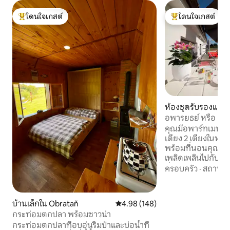
โดนใจเกสต์
โดนใจเกสต์
โดนใจเกสต์ที่สุด
โดนใจเกสต์ที่สุด
ห้องชุดรับรองแขกใ
hův Hradec
อพารยธย์ หรือ อพา
คุณมีอพาร์ทเมนท์ทั
เตียง 2 เตียงในห้อ
พร้อมที่นอนคุณภ
เพลิดเพลินไปกับระ
นั่ง ครอบครัวของเราอ
ครอบครัว
·
สถานที่
พาร์ทเมนท์อีกหลังอย
อยู่ติดกับอพาร์ทเมน
สระว่ายน้ำเดินเล่น
บ้านเล็กใน Obrataň
คะแนนเฉลี่ย 4.98 จาก 5, 148 รีวิว
4.98 (148)
ใกล้ๆหรือความเป็น
กระท่อมตกปลา พร้อมซาวน่า
อนุสาวรีย์ทางวัฒ
กระท่อมตกปลาที่อบอุ่นริมป่าและบ่อน้ำที่
นี้ตั้งอยู่บนหมู่บ้า