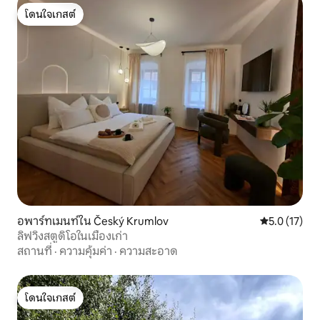
โดนใจเกสต์
โดนใจเกสต์
อพาร์ทเมนท์ใน Český Krumlov
คะแนนเฉลี่ย 5
5.0 (17)
ลิฟวิงสตูดิโอในเมืองเก่า
สถานที่
·
ความคุ้มค่า
·
ความสะอาด
โดนใจเกสต์
โดนใจเกสต์