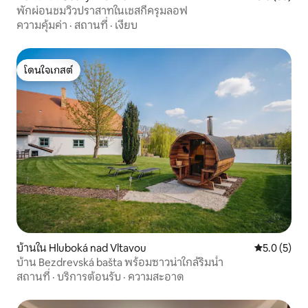
พักผ่อนชมวิวปราสาทในเชสกีครุมลอฟ
ความคุ้มค่า
·
สถานที่
·
เงียบ
โดนใจเกสต์
โดนใจเกสต์
บ้านใน Hluboká nad Vltavou
คะแนนเฉลี่ย 
5.0 (5)
บ้าน Bezdrevská bašta พร้อมซาวน่าใกล้ริมน้ำ
สถานที่
·
บริการต้อนรับ
·
ความสะอาด