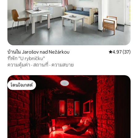
บ้านใน Jarošov nad Nežárkou
คะแนนเฉลี่ย 4.
4.97 (37)
ที่พัก "U rybníčku"
ความคุ้มค่า
·
สถานที่
·
ความสบาย
โดนใจเกสต์
โดนใจเกสต์