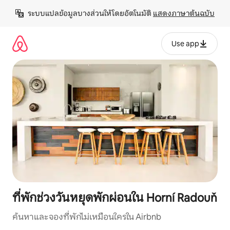
ข้าม
ระบบแปลข้อมูลบางส่วนให้โดยอัตโนมัติ 
แสดงภาษาต้นฉบับ
ไป
ยัง
เนื้อหา
Use app
ที่พักช่วงวันหยุดพักผ่อนใน Horní Radouň
ค้นหาและจองที่พักไม่เหมือนใครใน Airbnb