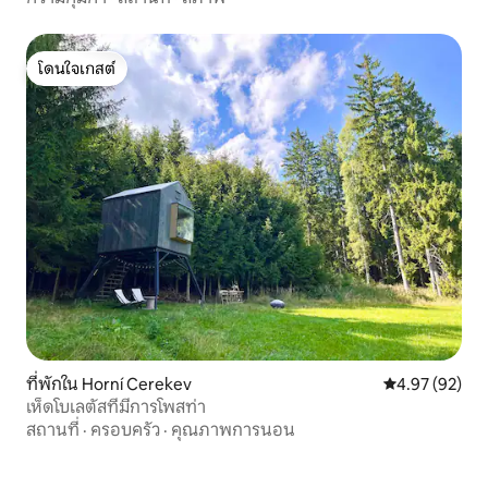
โดนใจเกสต์
โดนใจเกสต์
ที่พักใน Horní Cerekev
คะแนนเฉลี่ย 4.
4.97 (92)
เห็ดโบเลตัสที่มีการโพสท่า
สถานที่
·
ครอบครัว
·
คุณภาพการนอน