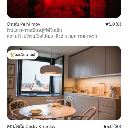
บ้านใน Pelhřimov
คะแนนเฉลี่ย 
5.0 (8)
ไวน์และความเป็นอยู่ที่ดีในเช็ก
สถานที่
·
บริเวณใกล้เคียง
·
สิ่งอำนวยความสะดวก
โดนใจเกสต์
โดนใจเกสต์ที่สุด
คอนโดใน Český Krumlov
คะแนนเฉลี่ย 5
5.0 (30)