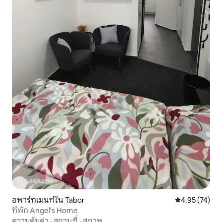
อพาร์ทเมนท์ใน Tabor
คะแนนเฉลี่ย 4.
4.95 (74)
ที่พัก Angel's Home
ความคุ้มค่า
·
สถานที่
·
สภาพ