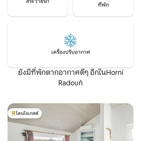
สระว่ายน้ำ
ที่พัก
เครื่องปรับอากาศ
ยังมีที่พักตากอากาศดีๆ อีกในHorní
Radouň
โดนใจเกสต์
โดนใจเกสต์ที่สุด