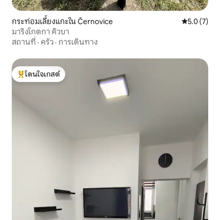
กระท่อมเลี้ยงแกะใน Černovice
คะแนนเฉลี่ย 
5.0 (7)
มาริงโกตกา คิวบา
สถานที่
·
ครัว
·
การเดินทาง
โดนใจเกสต์
โดนใจเกสต์ที่สุด