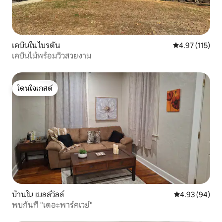
เคบินใน ไบรตัน
คะแนนเฉลี่ย 4.9
4.97 (115)
เคบินไม้พร้อมวิวสวยงาม
โดนใจเกสต์
โดนใจเกสต์
บ้านใน เบลล์วิลล์
คะแนนเฉลี่ย 4.
4.93 (94)
พบกันที่ "เดอะพาร์คเวย์"