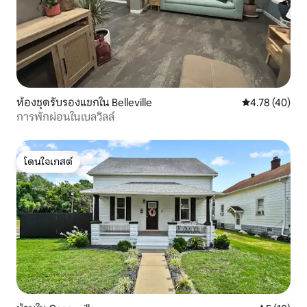
ห้องชุดรับรองแขกใน Belleville
คะแนนเฉลี่ย 4.
4.78 (40)
การพักผ่อนในเบลวิลล์
โดนใจเกสต์
โดนใจเกสต์