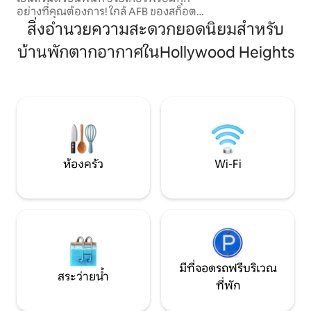
พร้อมเครื่องชงกาแ
อย่างที่คุณต้องการ! ใกล้ AFB ของสก็อต
ผ้า/เครื่องอบผ้าใน
และใช้เวลาเดินทางไปยังตัวเมืองเพียง 15
สิ่งอำนวยความสะดวกยอดนิยมสำหรับ
นอกเพื่อไปที่ตลาด
นาที นั่งอูเบอร์ 22 ดอลลาร์ไปสนามกีฬาบุช
ชั้นนำ ดนตรีสด และ
บ้านพักตากอากาศในHollywood Heights
สวนหลังบ้านตั้งอยู่ติดกับพื้นที่ป่า 3 เอเคอร์
ตัวเมือง สนามกีฬา
กองไฟที่กำลังลุกไหม้จากไม้และกองไฟอยู่
สำหรับคู่รัก นักเดิ
ด้านหลัง เตียงคิงไซส์ในห้องนอนใหญ่และ
พักผ่อนช่วงสุดสัป
ชั้นล่างพร้อมเตียงควีนไซส์ในห้องใต้หลังคา
จองเลย!
ทีวี 65 นิ้ว, เครื่องทำน้ำอุ่น, ตู้กดน้ำ 5 กา,
WiFi, ห้องครัวเต็มรูปแบบ, เครื่องซักผ้า/
เครื่องอบผ้า 2 เครื่อง ทำความสะอาดแบบ
มืออาชีพก่อนและหลัง
ห้องครัว
Wi-Fi
มีที่จอดรถฟรีบริเวณ
สระว่ายน้ำ
ที่พัก