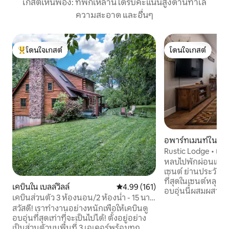
เกสต์เห็นพ้อง: ที่พักเหล่านี้ได้รับคะแนนสูงด้านทำเล
ความสะอาด และอื่นๆ
โดนใจเกสต์
โดนใจเกสต์
โดนใจเกสต์ที่สุด
โดนใจเกสต์
อพาร์ทเมนท์ใน โซล
Rustic Lodge • เดินไ
บริการซักรีด
หลบไปพักผ่อนแบ
เซนต์ ย่านประวัติศ
ที่สุดในเซนต์หลุยส์ 
เคบินใน เบลล์วิลล์
คะแนนเฉลี่ย 4.99 จาก 5, 161 รีวิว
4.99 (161)
อบอุ่นนี้ผสมผสานเส
เคบินส่วนตัว 3 ห้องนอน/2 ห้องน้ำ - 15 นาที
ความสะดวกสบายที่ท
ไปยัง STL & Scott's AFB
สวัสดี! เราทำงานอย่างหนักเพื่อให้เคบินดู
หรู ผ้าปูที่นอนระดั
อบอุ่นที่สุดเท่าที่จะเป็นไปได้! ตั้งอยู่อย่าง
ความเร็วสูง สมาร์ทท
เป็นส่วนตัวบนพื้นที่ 3 เอเคอร์พร้อมทุก