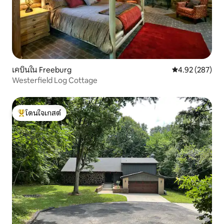
เคบินใน Freeburg
คะแนนเฉลี่ย 4.9
4.92 (287)
Westerfield Log Cottage
โดนใจเกสต์
โดนใจเกสต์ที่สุด