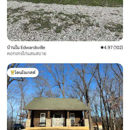
บ้านใน Edwardsville
คะแนนเฉลี่ย 4.9
4.97 (102)
คอทเทจไก่แสนสบาย
โดนใจเกสต์
โดนใจเกสต์ที่สุด