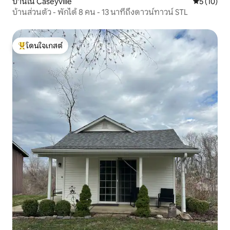
บ้านใน Caseyville
คะแนนเฉลี่ย
5 (10)
บ้านส่วนตัว - พักได้ 8 คน - 13 นาทีถึงดาวน์ทาวน์ STL
โดนใจเกสต์
โดนใจเกสต์ที่สุด