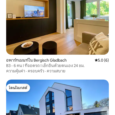
อพาร์ทเมนท์ใน Bergisch Gladbach
คะแนนเฉลี่ย 
5.0 (6)
B3 - 6 คน I ที่จอดรถ I เช็กอินด้วยตนเอง 24 ชม.
ความคุ้มค่า
·
ครอบครัว
·
ความสบาย
โดนใจเกสต์
โดนใจเกสต์