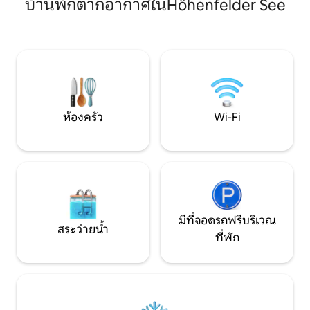
บ้านพักตากอากาศในHöhenfelder See
Höhenfelder See เวกคลับโคโลญแอม แรท
นอน 2 คนสามารถนอนบนเตียงกว้าง 1,80
เธอร์ ซี คลอเดียสเ
เมตรได้ ตัวเลือกการนอนที่สามให้โซฟา
เนีย ในพื้นที่ที่กว้างขึ้น: Xanten Römerpark
ขนาด 2 เมตร (โซฟาปรับนอน) ในห้องนั่ง
ประมาณ 1 ชั่วโมง 30 นาที อุทย
เล่น ในทางทฤษฎีแล้วคน 2 คนสามารถนอน
ไอเฟล ประมาณ 1 ชม. ซีเบินเกอร์เ
ที่นั่นได้ เพื่อให้แน่ใจว่ามีผ้าเช็ดตัวและ
ประมาณ 30 นาที เอิลเ
ผ้าปูที่นอน อพาร์ทเมนท์มี LED-TV และ
ดราเชนเฟลส์/บูร์ก
WLAN การใช้สวนเป็นเรื่องของการจัดสวน
ระยะทางเพียง 2 -3 นาทีถึงป้ายรถรางเมือง
หมายเลข 4 ด้วยบรรทัดนี้คุณจะไปถึง งาน
ห้องครัว
Wi-Fi
แสดงสินค้า/ศูนย์นิทรรศการโดยไม่มีการ
เปลี่ยนแปลงใน 15 นาทีใน 25 นาทีคุณจะ
ถึงใจกลางเมืองโดยไม่มีการเปลี่ยนแปลง ซู
เปอร์มาร์เก็ตขนาดใหญ่และร้านค้าอื่นๆอยู่
ในระยะ 100 ม. ร้านอาหารและบิสโทรที่คุณ
สามารถไปถึงได้ด้วยเท้า ห้ามสูบบุหรี่ในอ
พาร์ทเมนท์แต่แน่นอนว่าคุณสามารถสูบ
บุหรี่ในสวนได้ หากคุณเดินทางโดยรถยนต์
มีที่จอดรถฟรีบริเวณ
คุณจะพบที่จอดรถหน้าบ้านหรือบริเวณใกล้
สระว่ายน้ำ
ที่พัก
เคียง Forrest, a lake and a park for deers
in a 3km distance offers you to take
chance for recreation and jogging.