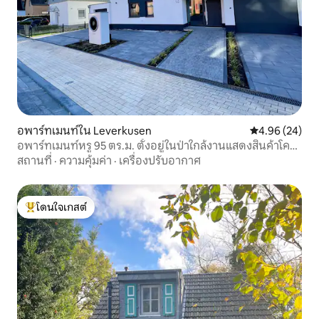
อพาร์ทเมนท์ใน Leverkusen
คะแนนเฉลี่ย 4.
4.96 (24)
อพาร์ทเมนท์หรู 95 ตร.ม. ตั้งอยู่ในป่าใกล้งานแสดงสินค้าโค
โลญ
สถานที่
·
ความคุ้มค่า
·
เครื่องปรับอากาศ
โดนใจเกสต์
โดนใจเกสต์ที่สุด