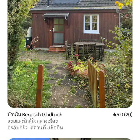
บ้านใน Bergisch Gladbach
คะแนนเฉลี่ย 5
5.0 (20)
สงบและใกล้ใจกลางเมือง
ครอบครัว
·
สถานที่
·
เช็คอิน