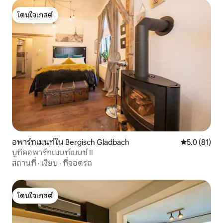
โดนใจเกสต์
โดนใจเกสต์
อพาร์ทเมนท์ใน Bergisch Gladbach
คะแนนเฉลี่ย 5
5.0 (81)
บูทีคอพาร์ทเมนท์เบนซ์ II
สถานที่
·
เงียบ
·
ที่จอดรถ
โดนใจเกสต์
โดนใจเกสต์