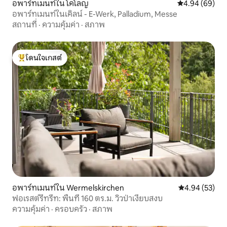
อพาร์ทเมนท์ใน โคโลญ
คะแนนเฉลี่ย 4.9
4.94 (69)
อพาร์ทเมนท์ในเคิลน์ - E-Werk, Palladium, Messe
สถานที่
·
ความคุ้มค่า
·
สภาพ
โดนใจเกสต์
โดนใจเกสต์ที่สุด
อพาร์ทเมนท์ใน Wermelskirchen
คะแนนเฉลี่ย 4.
4.94 (53)
ฟอเรสต์รีทรีท: พื้นที่ 160 ตร.ม. วิวป่าเงียบสงบ
ความคุ้มค่า
·
ครอบครัว
·
สภาพ