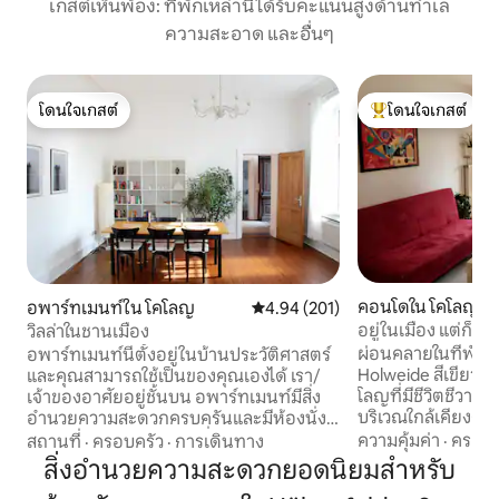
เกสต์เห็นพ้อง: ที่พักเหล่านี้ได้รับคะแนนสูงด้านทำเล
ความสะอาด และอื่นๆ
โดนใจเกสต์
โดนใจเกสต์
โดนใจเกสต์
โดนใจเกสต์ที่สุด
คอนโดใน โคโลญ
อพาร์ทเมนท์ใน โคโลญ
คะแนนเฉลี่ย 4.94 จาก 5, 201 รีวิว
4.94 (201)
อยู่ในเมือง แต่ก็อยู่ใ
วิลล่าในชานเมือง
ผ่อนคลายในที่พักส
อพาร์ทเมนท์นี้ตั้งอยู่ในบ้านประวัติศาสตร์
Holweide สีเขียวห
และคุณสามารถใช้เป็นของคุณเองได้ เรา/
โลญที่มีชีวิตชีวา มีสิ่งต่างๆ ให้ค้นพบใน
เจ้าของอาศัยอยู่ชั้นบน อพาร์ทเมนท์มีสิ่ง
บริเวณใกล้เคียงดังต่อไปนี้:
อำนวยความสะดวกครบครันและมีห้องนั่ง
นวัลเดอร์และบรึคเก
เล่นขนาดใหญ่ห้องนอนที่เงียบสงบห้องครัว
ความคุ้มค่า
·
ครอบค
สถานที่
·
ครอบครัว
·
การเดินทาง
สวนสาธารณะไรน์พ
แยกต่างหากและมีอุปกรณ์ครบครันและ
สิ่งอำนวยความสะดวกยอดนิยมสำหรับ
เล่นขนาดใหญ่ Wal
ห้องน้ำ (ห้องน้ำชั้นสองบนทางเดิน) ในห้อง