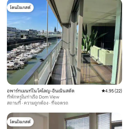
โดนใจเกสต์
โดนใจเกสต์
อพาร์ทเมนท์ใน โคโลญ-อินเนินสตัด
คะแนนเฉลี่ย 4.
4.95 (22)
ที่พักหรูในท่าเรือ Dom View
สถานที่
·
ความถูกต้อง
·
ที่จอดรถ
โดนใจเกสต์
โดนใจเกสต์