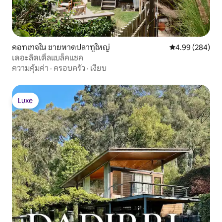
คอทเทจใน ชายหาดปลาทูใหญ่
คะแนนเฉลี่ย 4.99
4.99 (284)
เดอะลิตเติ้ลแบล็คแชค
ความคุ้มค่า
·
ครอบครัว
·
เงียบ
Luxe
Luxe