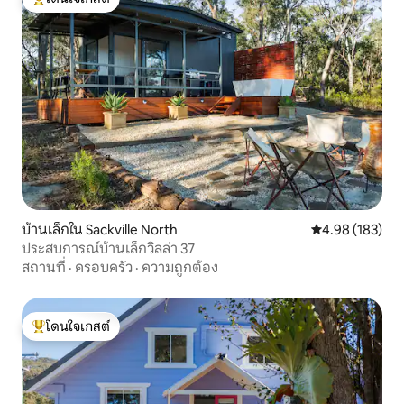
โดนใจเกสต์ที่สุด
บ้านเล็กใน Sackville North
คะแนนเฉลี่ย 4.9
4.98 (183)
ประสบการณ์บ้านเล็กวิลล่า 37
สถานที่
·
ครอบครัว
·
ความถูกต้อง
โดนใจเกสต์
โดนใจเกสต์ที่สุด