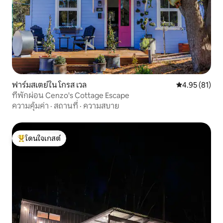
ฟาร์มสเตย์ใน โกรส เวล
คะแนนเฉลี่ย 4.
4.95 (81)
ที่พักผ่อน Cenzo's Cottage Escape
ความคุ้มค่า
·
สถานที่
·
ความสบาย
โดนใจเกสต์
โดนใจเกสต์ที่สุด