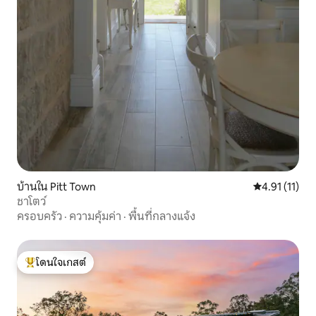
บ้านใน Pitt Town
คะแนนเฉลี่ย 4.
4.91 (11)
ชาโตว์
ครอบครัว
·
ความคุ้มค่า
·
พื้นที่กลางแจ้ง
โดนใจเกสต์
โดนใจเกสต์ที่สุด