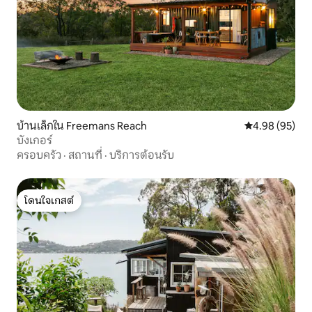
บ้านเล็กใน Freemans Reach
คะแนนเฉลี่ย 4.
4.98 (95)
บังเกอร์
ครอบครัว
·
สถานที่
·
บริการต้อนรับ
โดนใจเกสต์
โดนใจเกสต์