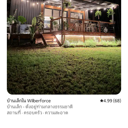
บ้านเล็กใน Wilberforce
คะแนนเฉลี่ย 4.9
4.99 (68)
บ้านเล็ก - ตั้งอยู่ท่ามกลางธรรมชาติ
สถานที่
·
ครอบครัว
·
ความสะอาด