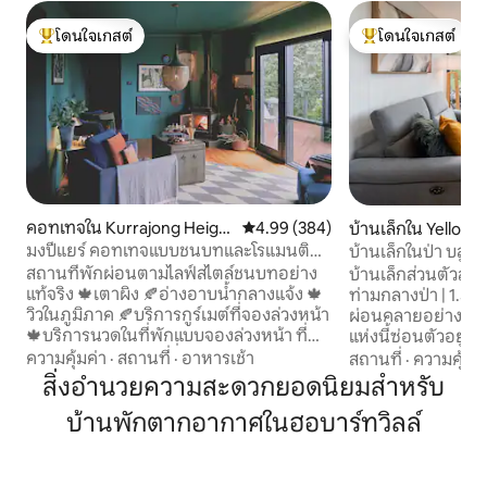
โดนใจเกสต์
โดนใจเกสต์
โดนใจเกสต์ที่สุด
โดนใจเกสต์ที่สุด
คอทเทจใน Kurrajong Heigh
คะแนนเฉลี่ย 4.99 จาก 5, 384 รีวิว
4.99 (384)
บ้านเล็กใน Yellow 
ts
มงปีแยร์ คอทเทจแบบชนบทและโรแมนติก
บ้านเล็กในป
บนภูเขา
สถานที่พักผ่อนตามไลฟ์สไตล์ชนบทอย่าง
บ้านเล็กส่วนตัวสำหรั
แท้จริง 🍁เตาผิง 🍂อ่างอาบน้ำกลางแจ้ง 🍁
ท่ามกลางป่า | 1.5 ชม. จา
วิวในภูมิภาค 🍂บริการกูร์เมต์ที่จองล่วงหน้า
ผ่อนคลายอย่างแท้จ
🍁บริการนวดในที่พักแบบจองล่วงหน้า ที่พัก
แห่งนี้ซ่อนตัวอยู่ท
คอทเทจสไตล์ชนบทที่เต็มไปด้วยงานศิลปะ
เทนตอนล่าง เป็นสถ
ความคุ้มค่า
·
สถานที่
·
อาหารเช้า
สถานที่
·
ความคุ้มค่
แห่งนี้ตั้งอยู่บนยอดเขา และเปิดโอกาสให้
สำหรับการชะลอตัว 
สิ่งอำนวยความสะดวกยอดนิยมสำหรับ
คุณได้สัมผัสวิถีชีวิตบนภูเขาในแบบที่ไม่
ธรรมชาติ และปลด
บ้านพักตากอากาศในฮอบาร์ทวิลล์
เหมือนใคร เชิญมาพักผ่อนอย่างอบอุ่นใน
สัมผัสไลฟ์สไตล์ “บ้า
ช่วงกลางสัปดาห์หรือช่วงสุดสัปดาห์ ล้อม
คอนเทนเนอร์ขนส่ง
รอบด้วยต้นไม้และสัตว์ป่าในท้องถิ่น ทำเล
ที่สวยงามหลังนี้ได
อยู่นอกหมู่บ้านให้ความรู้สึกเป็นส่วนตัวและ
พิถีพิถันให้เป็นสถา