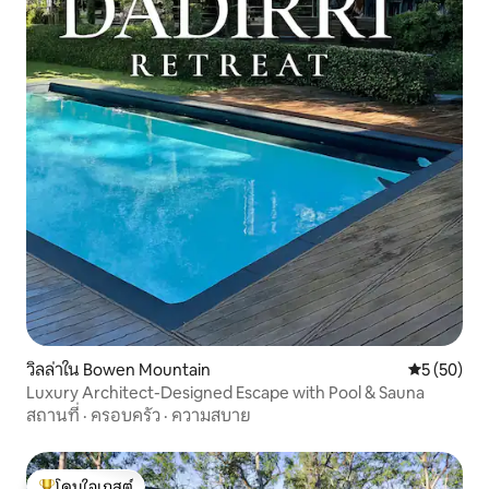
วิลล่าใน Bowen Mountain
คะแนนเฉลี่ย
5 (50)
Luxury Architect-Designed Escape with Pool & Sauna
สถานที่
·
ครอบครัว
·
ความสบาย
โดนใจเกสต์