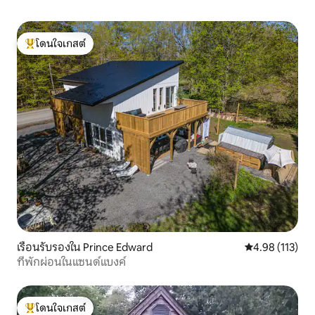
โดนใจเกสต์
โดนใจเกสต์ที่สุด
เรือนรับรองใน Prince Edward
คะแนนเฉลี่ย 4.9
4.98 (113)
ที่พักผ่อนในแซนด์แบงค์
โดนใจเกสต์