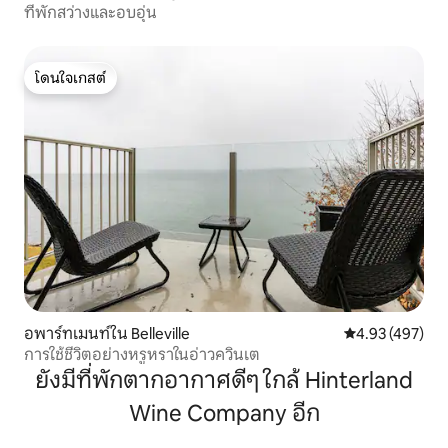
ที่พักสว่างและอบอุ่น
โดนใจเกสต์
โดนใจเกสต์
อพาร์ทเมนท์ใน Belleville
คะแนนเฉลี่ย 4.9
4.93 (497)
การใช้ชีวิตอย่างหรูหราในอ่าวควินเต
ยังมีที่พักตากอากาศดีๆ ใกล้ Hinterland
Wine Company อีก