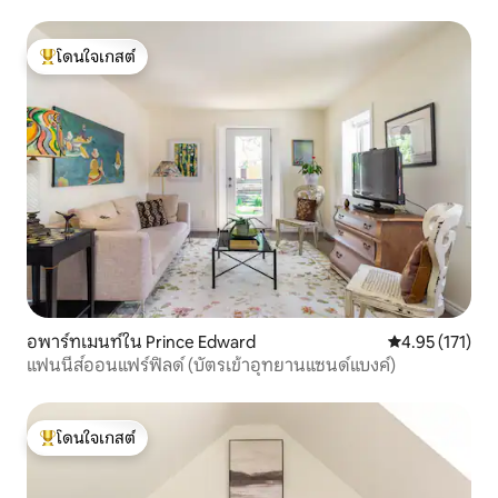
โดนใจเกสต์
โดนใจเกสต์ที่สุด
อพาร์ทเมนท์ใน Prince Edward
คะแนนเฉลี่ย 4.9
4.95 (171)
แฟนนี่ส์ออนแฟร์ฟิลด์ (บัตรเข้าอุทยานแซนด์แบงค์)
โดนใจเกสต์
โดนใจเกสต์ที่สุด