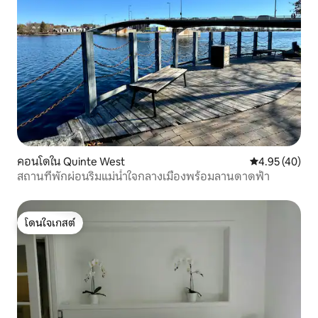
คอนโดใน Quinte West
คะแนนเฉลี่ย 4.
4.95 (40)
สถานที่พักผ่อนริมแม่น้ำใจกลางเมืองพร้อมลานดาดฟ้า
โดนใจเกสต์
โดนใจเกสต์