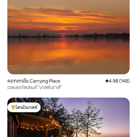
คอทเทจใน Carrying Place
คะแนนเฉลี่ย 4.9
4.98 (148)
เวลเลอร์สเลนส์ "เกสต์เฮาส์"
โดนใจเกสต์
โดนใจเกสต์ที่สุด