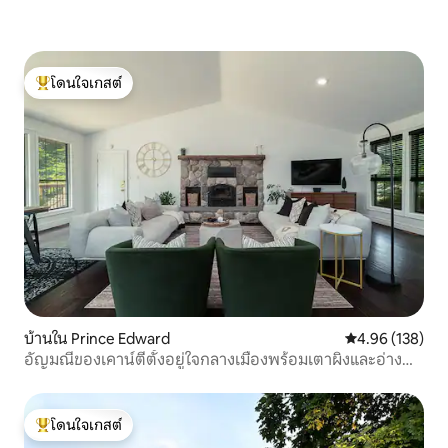
โดนใจเกสต์
โดนใจเกสต์ที่สุด
บ้านใน Prince Edward
คะแนนเฉลี่ย 4.9
4.96 (138)
อัญมณีของเคาน์ตี้ตั้งอยู่ใจกลางเมืองพร้อมเตาผิงและอ่างน้ำ
ร้อน
โดนใจเกสต์
โดนใจเกสต์ที่สุด