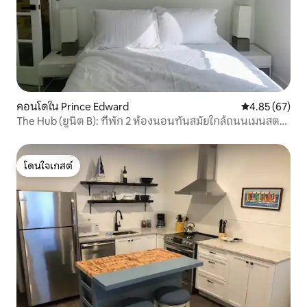
คอนโดใน Prince Edward
คะแนนเฉลี่ย 4.
4.85 (67)
The Hub (ยูนิต B): ที่พัก 2 ห้องนอนทันสมัยใกล้ถนนเมนสตรี
ทในพิกตัน
โดนใจเกสต์
โดนใจเกสต์