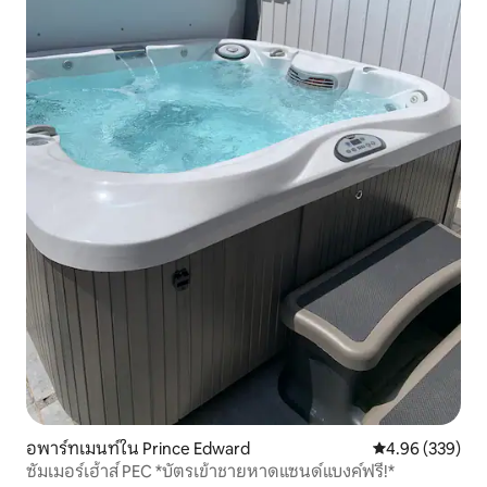
อพาร์ทเมนท์ใน Prince Edward
คะแนนเฉลี่ย 4.96
4.96 (339)
ซัมเมอร์เฮ้าส์ PEC *บัตรเข้าชายหาดแซนด์แบงค์ฟรี!*