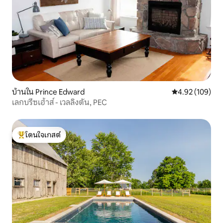
บ้านใน Prince Edward
คะแนนเฉลี่ย 4.9
4.92 (109)
เลกบรีซเฮ้าส์ - เวลลิงตัน, PEC
โดนใจเกสต์
โดนใจเกสต์ที่สุด