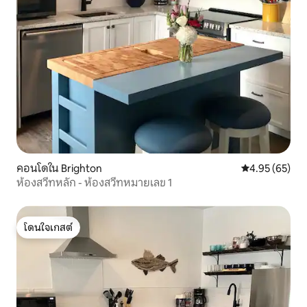
คอนโดใน Brighton
คะแนนเฉลี่ย 4.
4.95 (65)
ห้องสวีทหลัก - ห้องสวีทหมายเลข 1
โดนใจเกสต์
โดนใจเกสต์