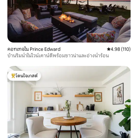
คอทเทจใน Prince Edward
คะแนนเฉลี่ย 4.9
4.98 (110)
บ้านริมน้ำในไวน์เคาน์ตี้พร้อมซาวน่าและอ่างน้ำร้อน
โดนใจเกสต์
โดนใจเกสต์ที่สุด