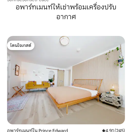
อพาร์ทเมนท์ให้เช่าพร้อมเครื่องปรับ
อากาศ
โดนใจเกสต์
โดนใจเกสต์
อพาร์ทเมนท์ใน Prince Edward
คะแนนเฉลี่ย 4.9
4.91 (245)