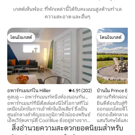
เกสต์เห็นพ้อง: ที่พักเหล่านี้ได้รับคะแนนสูงด้านทำเล
ความสะอาด และอื่นๆ
โดนใจเกสต์
โดนใจเกสต์
โดนใจเกสต์
โดนใจเกสต์
อพาร์ทเมนท์ใน Hillier
คะแนนเฉลี่ย 4.91 จาก 5, 202 รีวิว
4.91 (202)
บ้านใน Prince Edw
คูลบลู — อพาร์ทเมนท์หนึ่งห้องนอนทัน
สถานที่พักผ่อนในไว
สมัยใน PEC
ใกล้โรงบ่มไวน์ - มี
อพาร์ทเมนท์ที่มีสไตล์แห่งนี้ให้โอกาสที่ไม่
ยินดีต้อนรับสู่ที่พั
เหมือนใครในการเข้าพักในฮิลเลียร์ ซึ่งเป็น
ออกแบบโดยดีไซเน
ศูนย์กลางสำคัญของภูมิภาคไวน์ของพรินซ์
ก่อกองไฟกลางแจ้งใ
เอ็ดเวิร์ดเคาน์ตี Cool Blue ยังอยู่ห่างจาก
แสนวิเศษใต้แสงดาว!
สถานที่ว่ายน้ำที่นอร์ทบีช สถานที่รับ
และไร่องุ่นบ้านสี่ห
สิ่งอำนวยความสะดวกยอดนิยมสำหรับ
ประทานอาหารในเวลลิงตัน และสถานที่ปั่น
นี้ตั้งอยู่บนพื้นที่ 