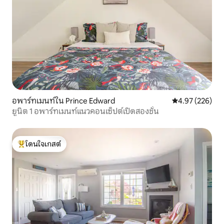
อพาร์ทเมนท์ใน Prince Edward
คะแนนเฉลี่ย 4.9
4.97 (226)
ยูนิต 1 อพาร์ทเมนท์แนวคอนเซ็ปต์เปิดสองชั้น
โดนใจเกสต์
โดนใจเกสต์ที่สุด