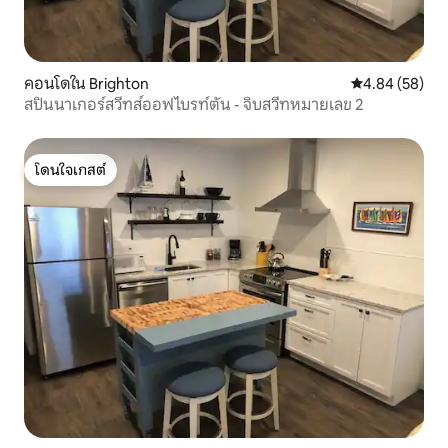
คอนโดใน Brighton
คะแนนเฉลี่ย 4.
4.84 (58)
สปินนาเกอร์สวีทส์ออฟไบรท์ตัน - จิบสวีทหมายเลข 2
โดนใจเกสต์
โดนใจเกสต์