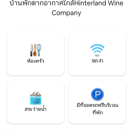
บ้านพักตากอากาศใกล้Hinterland Wine
จักรยานหรือเดินเล่นบนเส้นทางมิลเลน
นาทีก็ถึงโรงบ่มไวน์
เนียมเทรลเพียงไม่กี่นาที คูลบลูเป็นที่พักที่
Hinterland (ประตู
Company
สมบูรณ์แบบสำหรับการเข้าพักทั้งระยะสั้น
Trail Estates นอก
และระยะยาว พื้นที่นั่งเล่นที่สะอาดและ
ร้านอาหารอยู่ใกล้ๆ
กว้างขวาง ห้องครัวที่มีอุปกรณ์ครบครัน
เวลลิงตันและ 10 น
และห้องอาบน้ำแบบวอล์คอินขนาดใหญ่
ทบีช ใบอนุญาต PEC STA: ST -2020 -0142
ช่วยให้คุณได้พักผ่อนอย่างเต็มที่หลังจาก
Wi-Fi เร็วมาก ฉันเป็นเจ้าของที่พักดีเด่นที่
ออกผจญภัยมาทั้งวันในเดอะเคาน์ตี
ภูมิใจในตัวเอง
ห้องครัว
Wi-Fi
มีที่จอดรถฟรีบริเวณ
สระว่ายน้ำ
ที่พัก