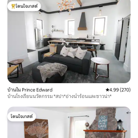
โดนใจเกสต์
โดนใจเกสต์ที่สุด
บ้านใน Prince Edward
คะแนนเฉลี่ย 4.99
4.99 (270)
บ้านโรงเรียนนวัตกรรม *สปา*อ่างน้ำร้อนและซาวน่า*
โดนใจเกสต์
โดนใจเกสต์