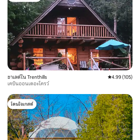
โดนใจเกสต์ที่สุด
ชาเลต์ใน Trenthills
คะแนนเฉลี่ย 4.9
4.99 (105)
เคบินออนเดอะโครว์
โดนใจเกสต์
โดนใจเกสต์