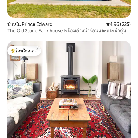
บ้านใน Prince Edward
คะแนนเฉลี่ย 4.9
4.96 (225)
The Old Stone Farmhouse พร้อมอ่างน้ำร้อนและสระน้ำอุ่น
โดนใจเกสต์
โดนใจเกสต์ที่สุด