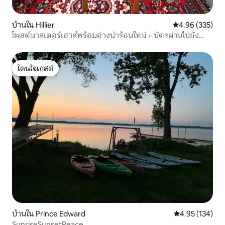
บ้านใน Hillier
คะแนนเฉลี่ย 4.9
4.96 (335)
โพสต์มาสเตอร์เฮาส์พร้อมอ่างน้ำร้อนใหม่ + บัตรผ่านไปยัง
ชายหาด
โดนใจเกสต์
โดนใจเกสต์
บ้านใน Prince Edward
คะแนนเฉลี่ย 4.9
4.95 (134)
SunriseSunsetPeace