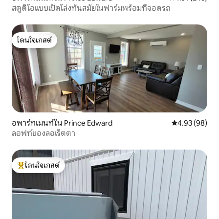
สตูดิโอแบบเปิดโล่งทันสมัยในฟาร์มพร้อมที่จอดรถ
โดนใจเกสต์
โดนใจเกสต์
อพาร์ทเมนท์ใน Prince Edward
คะแนนเฉลี่ย 4.
4.93 (98)
ลอฟท์ของลอเร็ตตา
โดนใจเกสต์
โดนใจเกสต์ที่สุด