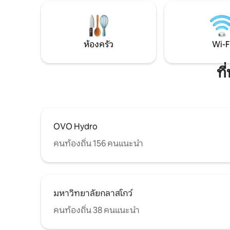
ยังสถานที
Waitrose และ Marks & Spencer ทั้งหมดอยู่
สวนสาธารณ
ในระยะเดินถึงได้ นอกจากนี้ยังมีร้าน
เป็นมิตรกั
หนังสือมือสองที่มีบรรยากาศยอดเยี่ยมร้าน
เด็กและเพื
เสื้อผ้าวินเทจและย้อนยุคกิฟต์ช็อปร้านเพชร
ห้องครัว
Wi-F
พลอยและแน่นอนว่ามีร้านกาแฟร้านอาหาร
และบาร์มากมายมีที่กินมากมายตั้งแต่งบ
ประมาณที่คุ้มค่าไปจนถึงร้านอาหารที่มีชื่อ
ที
เสียงและเป็นที่รู้จักกันอย่างดี เดินเพียง 15
นาทีถึงร้านอาหาร 10 อันดับแรกของ Trip
Advisor ในกลาสโกว์ ใกล้แอชตันเลนเหมาะ
สำหรับการมาเยือนในช่วงกลางวันและเย็น
เพื่อช้อปปิ้งกาแฟกินดื่มและชมภาพยนตร์ที่
โรงภาพยนตร์ Grosvenor ในท้องถิ่น
OVO Hydro
นอกจากนี้คุณยังสามารถพบดนตรีและ
คนท้องถิ่น 156 คนแนะนำ
ละครที่โรงละคร Oran Mor และ Cottiers ที่มี
ผับต่างๆที่จัดเซสชั่นดนตรีอย่างไม่เป็น
ทางการมากขึ้น
มหาวิทยาลัยกลาสโกว์
คนท้องถิ่น 38 คนแนะนำ