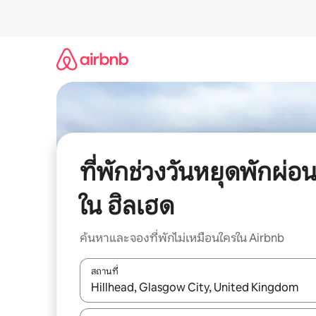
ข้าม
ไป
ยัง
เนื้อหา
ที่พักช่วงวันหยุดพักผ่อ
ใน ฮิลเฮด
ค้นหาและจองที่พักไม่เหมือนใครใน Airbnb
สถานที่
ใช้ลูกศรขึ้นลง หรือใช้การสัมผัสหรือปัด เพื่อสำรวจผ