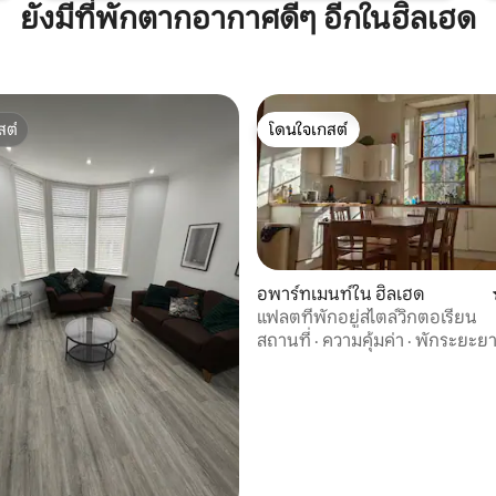
ยังมีที่พักตากอากาศดีๆ อีกในฮิลเฮด
สต์
โดนใจเกสต์
สต์
โดนใจเกสต์
อพาร์ทเมนท์ใน ฮิลเฮด
แฟลตที่พักอยู่สไตล์วิกตอเรียน
สถานที่
·
ความคุ้มค่า
·
พักระยะย