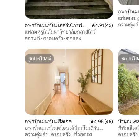
อพาร์ทเมน
แฟลตอบอุ
ความคุ้มค่
อพาร์ทเมนท์ใน เคลวินโกรฟพา
คะแนนเฉลี่ย 4.91 จาก 5,
4.91 (43)
ร์ค
แฟลตหรูใกล้มหาวิทยาลัยกลาสโกว์
สถานที่
·
ครอบครัว
·
ตกแต่ง
ซูเปอร์โฮสต์
ซูเปอร์โฮ
ซูเปอร์โฮสต์
ซูเปอร์โฮ
อพาร์ทเมนท์ใน ฮิลเฮด
คะแนนเฉลี่ย 4.96 จาก 5, 
4.96 (46)
บ้านใน เค
อพาร์ทเมนท์เวสต์เอนด์สไตล์โมเดิร์น
ที่พักสไตล
หรูหรา
ความคุ้มค่า
·
ครอบครัว
·
ที่จอดรถ
ครอบครัว