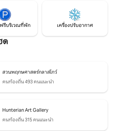
็ว
และเสน่ห์ของยุคสมัย พื้นที่แต่งตัวพร้อม
ารควบคุม
กระจกสูงเต็มตัวและไดร์เป่าผม *นอนได้ 2
คน
ฟรีบริเวณที่พัก
เครื่องปรับอากาศ
เฮด
สวนพฤกษศาสตร์กลาสโกว์
คนท้องถิ่น 493 คนแนะนำ
Hunterian Art Gallery
คนท้องถิ่น 315 คนแนะนำ