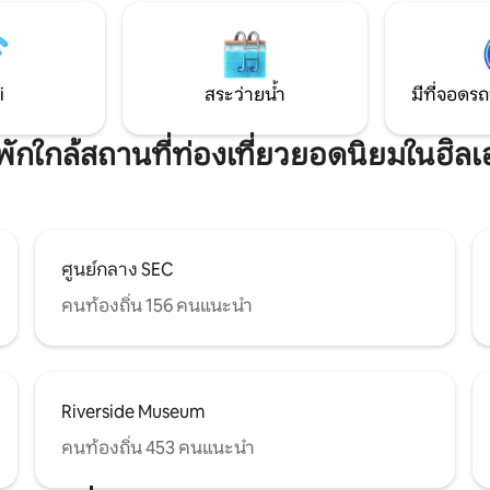
ฟรีห้องอาบน้ำฝักบัวแบบวอล์กอิน Wi-Fi เร
่ท่องเที่ยวยอดนิยมของกลาสโกว์
ทีวีขนาด 50” ดนตรีจาก Alexa ก
ะที่เต็มไปด้วยต้นไม้ และคาเฟ่
ความร้อน
บเด็กและสัตว์เลี้ยง – ยินดีต้อนรับ
่อนสี่ขา
i
สระว่ายน้ำ
มีที่จอดรถ
่พักใกล้สถานที่ท่องเที่ยวยอดนิยมในฮิล
ศูนย์กลาง SEC
คนท้องถิ่น 156 คนแนะนำ
Riverside Museum
คนท้องถิ่น 453 คนแนะนำ