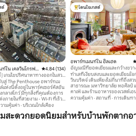
ต์
โดนใจเกสต์
ต์
โดนใจเกสต์ที่สุด
อพาร์ทเมนท์ใน ฮิลเฮด
ค
20 รีวิว
อัญมณีที่ยอดเยี่ยมและกว้างขวา
นท์ใน เคลวินโกรฟพ
คะแนนเฉลี่ย 4.84 จาก 5, 134 รีวิว
4.84 (134)
เอนด์
ทำเลที่เงียบสงบและยอดเยี่ยมใ
ส์ | เกมไขปริศนาหาทางออกในสวน
วินบริดจ์ เดินเพียงไม่กี่นาทีถึงสว
่มีเอกลักษณ์
สู่ The Penthouse อพาร์ทเม
สาธารณะ มหาวิทยาลัย หอศิลป์ แ
ล์แห่งนี้ตั้งอยู่ในพาร์คเซอร์คัสอัน
คาเฟ่ และร้านอาหารของเวสต์เอนด์ ชั้น
งกลาสโกว์ มีทุกสิ่งที่คุณต้องการ
ของทาวน์เฮาส์ในกลาสโกว์ในช่วง
ความคุ้มค่า
·
สถานที่
·
การเดินทา
ในที่สวยงาม - Wi-Fi ที่เร็ว
ห้องนั่งเล่นขนาดใหญ่ - ไฟแบบเปิด
คุมความร้อน - สมาร์ททีวี
วามคุ้มค่า
·
บริเวณใกล้เคียง
ประทานอาหาร ห้องครัวเล็กที่มีอ
สำหรับค่ำคืนที่อบอุ่น - กาแฟ
ามสะดวกยอดนิยมสำหรับบ้านพักตากอ
ครบครัน - ตู้เย็น กล่องน้ำแข็ง ก
และเครื่องใช้ในห้องน้ำสุดหรู -
นอนขนาดใหญ่ สว่าง เตียงขนาดเ
ร้อมอุปกรณ์สำหรับการรับ
ร์ ผ้าปูที่นอนผ้าฝ้าย ที่นอนธรรม
้วยตนเอง ห้องนอนคู่สุด
หนา ห้องน้ำเต็มไปด้วยต้นไม้อ่าง
งน่าอยู่และมีสไตล์ เดินเล่นไป