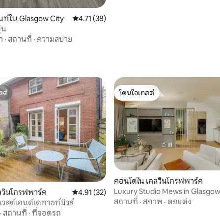
ท์ใน Glasgow City
คะแนนเฉลี่ย 4.71 จาก 5, 38 รีวิว
4.71 (38)
่น
า
·
สถานที่
·
ความสบาย
 43 รีวิว
สต์
โดนใจเกสต์
สต์
โดนใจเกสต์
คอนโดใน เคลวินโกรฟพาร์ค
Luxury Studio Mews in Glasgow
46 รีวิว
ลวินโกรฟพาร์ค
คะแนนเฉลี่ย 4.91 จาก 5, 32 รีวิว
4.91 (32)
District
สถานที่
·
สภาพ
·
ตกแต่ง
์เวสต์เอนด์เดทาชท์มิวส์
·
สถานที่
·
ที่จอดรถ