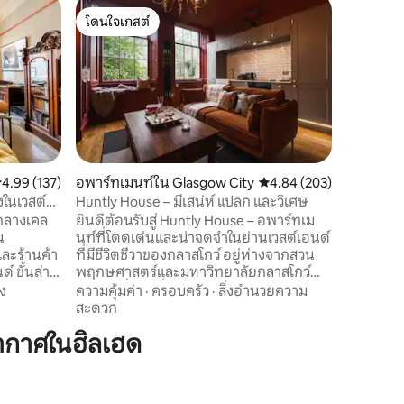
คอนโดใน 
โดนใจเกสต์
โดนใจ
อพาร์ทเม
โดนใจเกสต์
โดนใจเกส
อพาร์ทเม
โกว์เวสต์เอนด์ ตั้งอยู่ห่า
ของ Byre
ไปยังทุกสิ่
กลาสโกว
ครอบครัว
พิพิธภัณฑ
หรือนั่งรถ
พฤกษศาสต
ะแนนเฉลี่ย 4.99 จาก 5, 137 รีวิว
4.99 (137)
อพาร์ทเมนท์ใน Glasgow City
คะแนนเฉลี่ย 4.84 จาก 5, 
4.84 (203)
กลาสโกว์ 
งในเวสต์
Huntly House – มีเสน่ห์ แปลก และวิเศษ
เคลวินฮอล
จกลางเคล
ยินดีต้อนรับสู่ Huntly House – อพาร์ทเม
ขนส่ง - 2
น
นท์ที่โดดเด่นและน่าจดจำในย่านเวสต์เอนด์
นาที ฝักบัวอาบน้ำในตัวสุดหรูสำหรับการพัก
ละร้านค้า
ที่มีชีวิตชีวาของกลาสโกว์ อยู่ห่างจากสวน
ผ่อนหย่อ
ล่าง
พฤกษศาสตร์และมหาวิทยาลัยกลาสโกว์
ปี 1870
เพียงไม่กี่ก้าว ที่พัก Airbnb 10 อันดับแรกใน
ง
ความคุ้มค่า
·
ครอบครัว
·
สิ่งอำนวยความ
 โต๊ะรับ
กลาสโกว์ที่ได้รับการโหวตจากนิตยสาร
สะดวก
ุปกรณ์
TIMEOUT ที่พักไม่เหมือนใครนี้มี: Wi-Fi เร็ว
ากาศในฮิลเฮด
าแฟ ห้อง
ระบบทำความร้อนดิจิทัล สมาร์ททีวีขนาด
อ็มเพอเรอ
65 นิ้ว กาแฟเนสเพรสโซ่ ของใช้ในห้องน้ำสุด
ชาติ ม่าน
หรู ห้องครัวพร้อมอุปกรณ์ครบครัน ห้อง
อาบน้ำยืน
นอนหรูหรา มีผ้าหรูหรา เครื่องนอนหรูหรา