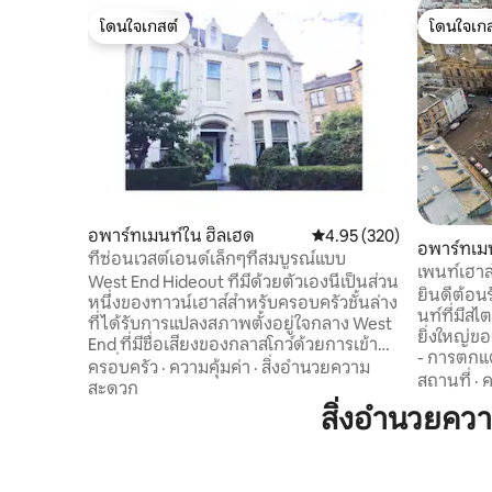
โดนใจเกสต์
โดนใจเกส
โดนใจเกสต์
โดนใจเกส
อพาร์ทเมนท์ใน ฮิลเฮด
คะแนนเฉลี่ย 4.95 จาก 5, 3
4.95 (320)
อพาร์ทเม
ที่ซ่อนเวสต์เอนด์เล็กๆที่สมบูรณ์แบบ
าร์ค
เพนท์เฮา
West End Hideout ที่มีด้วยตัวเองนี้เป็นส่วน
สาธารณะที
ยินดีต้อนรับ
หนึ่งของทาวน์เฮาส์สำหรับครอบครัวชั้นล่าง
นท์ที่มีสไต
ที่ได้รับการแปลงสภาพตั้งอยู่ใจกลาง West
ยิ่งใหญ่ขอ
End ที่มีชื่อเสียงของกลาสโกว์ด้วยการเข้า
- การตกแต่งภาย
ถึงที่ปลอดภัยของตัวเองและอยู่ห่างจาก
ครอบครัว
·
ความคุ้มค่า
·
สิ่งอำนวยความ
มากและการควบ
สถานที่
·
ค
สวนพฤกษศาสตร์เพียงไม่กี่นาทีพื้นที่ท้อง
สะดวก
ขนาด 50 นิ้ว
ถิ่นมีการผสมผสานที่ดีของร้านค้าอิสระ
สิ่งอำนวยคว
เนสเพรสโซ่
ขนาดเล็กและชื่อถนนที่มีคุณภาพสูง เป็น
ห้องครัวพ
สวรรค์ของนักชิมที่มีร้านชีสผู้เชี่ยวชาญ 2
ประทานอาหารด
ร้านร้านขายเนื้อร้านอาหารทั้งร้านร้าน
หรูสองห้อง ทั้
อาหารและร้านอาหารมากมายเช่น