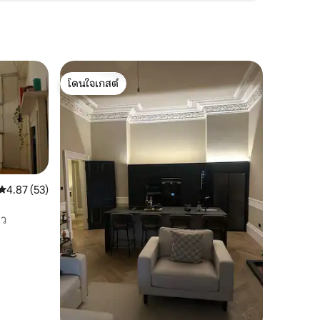
โดนใจเกสต์
โดนใจเกสต์
คะแนนเฉลี่ย 4.87 จาก 5, 53 รีวิว
4.87 (53)
าว