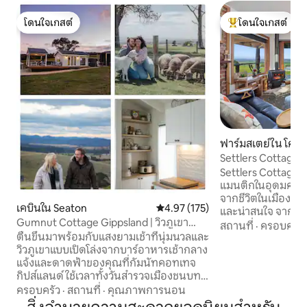
โดนใจเกสต์
โดนใจเกสต์
โดนใจเกสต์
โดนใจเกสต์ที่สุด
ฟาร์มสเตย์ใน โครัมบ
Settlers Cottage ท
Settlers Cottage เ
แมนติกในอุดมคติสำ
จากชีวิตในเมือง ม
เคบินใน Seaton
คะแนนเฉลี่ย 4.97 จาก 5, 175 รีวิว
4.97 (175)
และน่าสนใจ จากระเบียงหินบลูสโตน คุณ
Gumnut Cottage Gippsland | วิวภูเขา
สามารถผ่อนคลายแล
สถานที่
·
ครอบครัว
King Fire
ตื่นขึ้นมาพร้อมกับแสงยามเช้าที่นุ่มนวลและ
เหนือวิลสันส์พรอมพ
วิวภูเขาแบบเปิดโล่งจากบาร์อาหารเช้ากลาง
และหนังสือหรืออ
แจ้งและดาดฟ้าของคุณที่กัมนัทคอทเทจ
ห้องครัวอุปกรณ์ค
กิปส์แลนด์ ใช้เวลาทั้งวันสำรวจเมืองชนบท
สะดวกสบายเหมือนอ
โรงไวน์ โรงเบียร์ เส้นทางเดินป่า หรือ
ห้องน้ำในตัวที่ตกแ
ครอบครัว
·
สถานที่
·
คุณภาพการนอน
ทะเลสาบเกลนแม็กกี้ที่อยู่ห่างออกไปเพียง
5 นาทีถึงเขตการปก