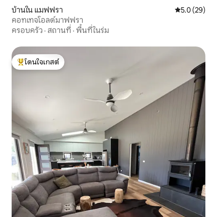
บ้านใน แมฟฟรา
คะแนนเฉลี่ย 5
5.0 (29)
คอทเทจโอลด์มาฟฟรา
ครอบครัว
·
สถานที่
·
พื้นที่ในร่ม
โดนใจเกสต์
โดนใจเกสต์ที่สุด