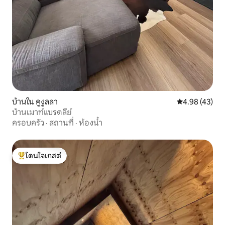
บ้านใน คูงูลลา
คะแนนเฉลี่ย 4.
4.98 (43)
บ้านเมาท์แบรดลีย์
ครอบครัว
·
สถานที่
·
ห้องน้ำ
โดนใจเกสต์
โดนใจเกสต์ที่สุด