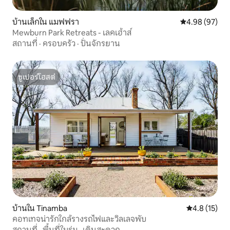
บ้านเล็กใน แมฟฟรา
คะแนนเฉลี่ย 4.
4.98 (97)
Mewburn Park Retreats - เลคเฮ้าส์
สถานที่
·
ครอบครัว
·
ปั่นจักรยาน
ซูเปอร์โฮสต์
ซูเปอร์โฮสต์
บ้านใน Tinamba
คะแนนเฉลี่ย 4
4.8 (15)
คอทเทจน่ารักใกล้รางรถไฟและวิลเลจพับ
สถานที่
·
พื้นที่ในร่ม
·
เดินสะดวก