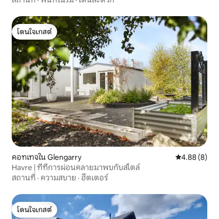
โดนใจเกสต์
โดนใจเกสต์
คอทเทจใน Glengarry
คะแนนเฉลี่ย 4
4.88 (8)
Havre | ที่ที่การผ่อนคลายมาพบกับสไตล์
สถานที่
·
ความสบาย
·
ฮีตเตอร์
โดนใจเกสต์
โดนใจเกสต์