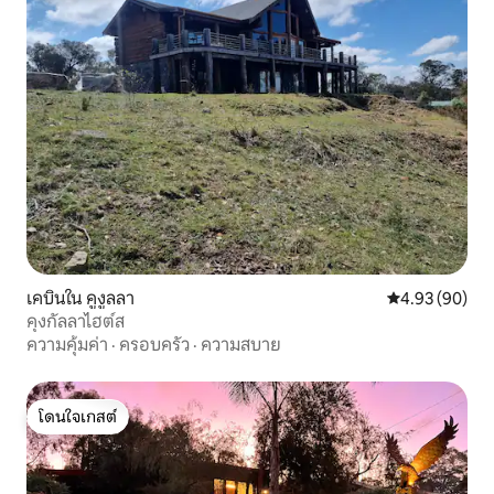
เคบินใน คูงูลลา
คะแนนเฉลี่ย 4.
4.93 (90)
คุงกัลลาไฮต์ส
ความคุ้มค่า
·
ครอบครัว
·
ความสบาย
โดนใจเกสต์
โดนใจเกสต์