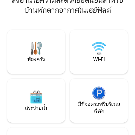
สิ่งอำนวยความสะดวกยอดนิยมสำหรับ
10 นาที เมื่อเย็นลง กลับมาจากผับท้องถิ่น
มีคาเฟ่และร้านอา
บ้านพักตากอากาศในเฮย์ฟิลด์
เพื่อดื่มเครื่องดื่มชมพระอาทิตย์ตกภายใต้
ค้นหา 'Settlers C
แสงไฟสวยงาม ดูหนังสบายๆ หรือเล่นเกม
บน YouTube เพื่อดู
กระดานยามค่ำคืน และใช้เวลาอย่างไม่เร่ง
รีบท่ามกลางทิวทัศน์และท้องฟ้าที่
เปลี่ยนแปลงไป ประสบการณ์การเข้าพักแบบ
รักษ์โลกที่ยังคงอยู่นานกว่าการเช็คเอาท์
หลังจากเก็บกระเป๋าไปนานแล้ว
ห้องครัว
Wi-Fi
มีที่จอดรถฟรีบริเวณ
สระว่ายน้ำ
ที่พัก