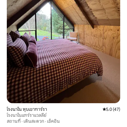
โรงนาใน หุบเขาทาร์รา
คะแนนเฉลี่ย 5
5.0 (47)
โรงนาในแทร์ราแวลลีย์
สถานที่
·
เดินสะดวก
·
เช็คอิน