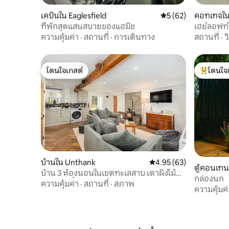
เคบินใน Eaglesfield
คะแนนเฉลี่ย 5 จาก 5, 
5 (62)
คอทเทจใ
ที่พักสุดแสนสบายของแฮมิช
เฮย์ลอฟท์
ความคุ้มค่า
·
สถานที่
·
การเดินทาง
สถานที่
·
ว
โดนใจเกสต์
โดนใจ
โดนใจเกสต์
โดนใจเกสต
บ้านใน Unthank
คะแนนเฉลี่ย 4.95 จาก 5, 
4.95 (63)
ตู้คอนเทน
บ้าน 3 ห้องนอนในเขตทะเลสาบ เตาผิงไม้
กล่องนก
สวนล้อมรั้ว
ความคุ้มค่า
·
สถานที่
·
สภาพ
ความคุ้มค่