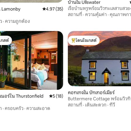
บ้านใน Ullswater
เรือบ้านหรูพร้อมวิวทะเลสาบสว
62 รีวิว
น Lamonby
คะแนนเฉลี่ย 4.97 จาก 5, 35 รีวิว
4.97 (35)
สถานที่
·
ความคุ้มค่า
·
คุณภาพก
ิว
·
ความถูกต้อง
เกสต์
โดนใจเกสต์
์ที่สุด
โดนใจเกสต์ที่สุด
คอทเทจใน บัทเทอร์เมียร์
63 รีวิว
เนอร์ใน Thurstonfield
คะแนนเฉลี่ย 5 จาก 5, 18 รีวิว
5 (18)
Buttermere Cottage พร้อมวิวทิ
งดงามของเนินเขา
สถานที่
·
เดินสะดวก
·
ทีวี
า
·
ครอบครัว
·
ความสะอาด