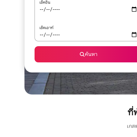
เช็คอิน
เช็คเอาท์
ค้นหา
ที
เกสต