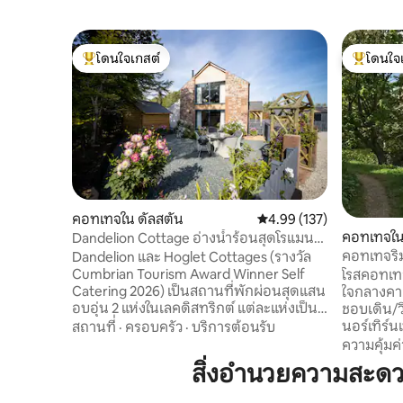
โดนใจเกสต์
โดนใจ
โดนใจเกสต์ที่สุด
โดนใจเกสต
คอทเทจใน ดัลสตัน
คะแนนเฉลี่ย 4.99 จาก 5, 1
4.99 (137)
คอทเทจใน 
Dandelion Cottage อ่างน้ำร้อนสุดโรแมน
ติกในเลกดิสตริกต์
คอทเทจริม
Dandelion และ Hoglet Cottages (รางวัล
ลิคดิสตริก
Cumbrian Tourism Award Winner Self
โรสคอทเทจ
Catering 2026) เป็นสถานที่พักผ่อนสุดแสน
ใจกลางคาล
อบอุ่น 2 แห่งในเลคดิสทริกต์ แต่ละแห่งเป็น
ชอบเดิน/วิ
สถานที่พักผ่อนสุดโรแมนติกสำหรับ 2 คน
นอร์เทิร์นเ
สถานที่
·
ครอบครัว
·
บริการต้อนรับ
คอทเทจของเราตั้งอยู่ในชนบทที่เงียบสงบ
ไม่มีทางผ
ความคุ้มค่
ของคัมเบรีย ใกล้กับกำแพงแฮดเรียน
ถึงป่าปาร์
สิ่งอำนวยความสะด
เป็นการผสมผสานระหว่างเสน่ห์และความ
ปลอดภัยแล
หรูหรา มีเฟอร์นิเจอร์ระดับไฮเอนด์ เตาผิง
เหมาะอย่าง