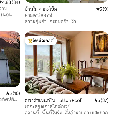
คะแนนเฉลี่ย 4.83 จาก 5, 84 รีวิว
4.83 (84)
ยงาม
บ้านใน คาลด์เบ็ค
คะแนนเฉลี่ย 5 จาก 5
5 (9)
ารนอน
คาลเดว์ ลอดจ์
ความคุ้มค่า
·
ครอบครัว
·
วิว
โดนใจเกสต์
โดนใจเกสต์ที่สุด
คะแนนเฉลี่ย 5 จาก 5, 16 รีวิว
5 (16)
วทัศน์อัน
อพาร์ทเมนท์ใน Hutton Roof
คะแนนเฉลี่ย 5 จาก 5,
5 (37)
เดอะสกูลเฮาส์ไฮด์อเวย์
สถานที่
·
พื้นที่ในร่ม
·
สิ่งอำนวยความสะดวก