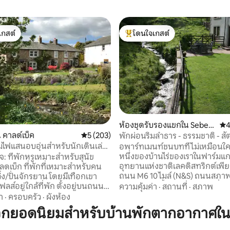
เกสต์
โดนใจเกสต์
์ที่สุด
โดนใจเกสต์ที่สุด
37 รีวิว
ห้องชุดรับรองแขกใน Seber
คะแ
4
gham
คาลด์เบ็ค
คะแนนเฉลี่ย 5 จาก 5, 203 รีวิว
5 (203)
พักผ่อนริมลำธาร - ธรรมชาติ - สั
- ทะเลสาบ
ไฟแสนอบอุ่นสำหรับนักเดินเล่น
อพาร์ทเมนท์ชนบทที่ไม่เหมือนใค
ต์
หนึ่งของบ้านไร่ของเราในฟาร์มแ
: ที่พักหรูเหมาะสำหรับสุนัข
อุทยานแห่งชาติเลคดิสทริกต์เพียง
ดเบ็ก ที่พักที่เหมาะสำหรับคน
ถนน M6 10 ไมล์ (N&S) ถนนสภาพด
่ง/ปั่นจักรยาน โดยมีเทือกเขา
คัมเบรียเวย์ ตั้งแต่เช้าถึงเย็น ที่พั
ฟลส์อยู่ใกล้ที่พัก ตั้งอยู่บนถนนที่
ความคุ้มค่า
·
สถานที่
·
สภาพ
ที่ที่มีแสงแดดส่องถึงในสวนที่เง
่านบนถนนคัมเบรียเวย์ เดิน 5 นาที
า
·
ครอบครัว
·
ผังห้อง
เงียบสงบ + ระเบียงที่มองเห็นสา
สันส์พาร์ค ที่จอดจักรยานที่
วกยอดนิยมสำหรับบ้านพักตากอากาศใ
ธรรมชาติ สัตว์ป่า และบ่อยครั้งที
ะสวนที่ป้องกันสุนัขเข้าได้
เรา รีวิวจากผู้เข้าพักบางคน - "เรา
ยิ่งสำหรับคู่รักหรือนักเดินป่า