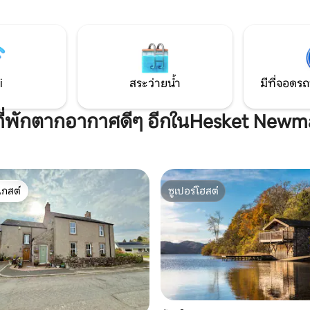
ลำธารขณะอยู่บนเตียง".."ที่พักท
องนอน 2 ห้องแยกต่างหากสำหรับผู้
มาก".."เงียบสงบ".."เราเห็นกวาง
้นที่ของตัวเอง หลังจากวันที่
แดง นกหัวขวาน นกกระจอก นกแร
แวะดื่มเบียร์สักไพน์ที่
ขอบคุณสำหรับรีวิวที่น่าประทับใจ
 ที่เป็นมิตรกับสุนัข จากนั้นก็นั่ง
อมเล่น Scrabble หรือดู Netflix
อบกองไฟ
i
สระว่ายน้ำ
มีที่จอดรถ
ีที่พักตากอากาศดีๆ อีกในHesket Newm
เกสต์
ซูเปอร์โฮสต์
์ที่สุด
ซูเปอร์โฮสต์