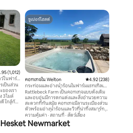
บ้านใน คา
ซูเปอร์โฮสต์
ซูเปอร์โ
บ้านอบอุ่
ซูเปอร์โฮสต์
ซูเปอร์โ
รียเวย์
เพลิดเพลิ
คุณเข้าพัก
โค้ชเป็น
บ้านเฮสเก็
ชุมชนที่ม
ความคุ้มค
เบียร์และ
สำรวจน้ำ
พักบนถนน
นนเฉลี่ย 4.95 จาก 5, 1,012 รีวิว
.95 (1,012)
been a mo
ตว์ในฟาร์ม
คอทเทจใน Welton
คะแนนเฉลี่ย 4.92 จาก 5, 
4.92 (238)
workshop and a
รเป็นส่วน
ในช่วงทศ
กระท่อมและอ่างน้ำร้อนในฟาร์มแรทเทิลเบค
กะของเรา
ปี 2023 เ
*เป็นมิตรกับสัตว์เลี้ยง*
Rattlebeck Farm เป็นคอทเทจแบบดั้งเดิม
 3 ไมล์
สะดวกส
และอบอุ่นมีการตกแต่งและสิ่งอำนวยความ
ี ใกล้กับ
สะดวกที่ทันสมัย คอทเทจมีลานระเบียงส่วน
กแห่งนี้เป็น
ตัวพร้อมอ่างน้ำร้อนและวิวที่น่าทึ่งสมาร์ท
ียบสงบและ
ทีวีขนาด 55 นิ้วเตาเผาไม้ห้องครัวและพื้นที่
ความคุ้มค่า
·
สถานที่
·
สัตว์เลี้ยง
ยน้ำตก
รับประทานอาหารห้องนอนคู่ 2 ห้องพร้อม
นHesket Newmarket
่มีแกะของ
สมาร์ททีวี (ห้องน้ำในตัว 1 ห้อง) และห้องน้ำ
ฟังเสียง
หลัก ตั้งอยู่นอกความวุ่นวายของเมือง Lake