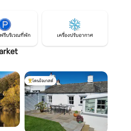
ี่สวยงาม
District honeypot เราอยู่ห่างจาก
 กระรอก
Caldbeck ใน Lake District เพียง 5 นาทีห่าง
้ง"
จาก Keswick & Derwentwater 20 นาที
ห่างจาก Solway Coast 30 นาทีและห่างจาก
เมือง Carlisle 20 นาที
ฟรีบริเวณที่พัก
เครื่องปรับอากาศ
arket
โดนใจเกสต์
โดนใจเกสต์ที่สุด