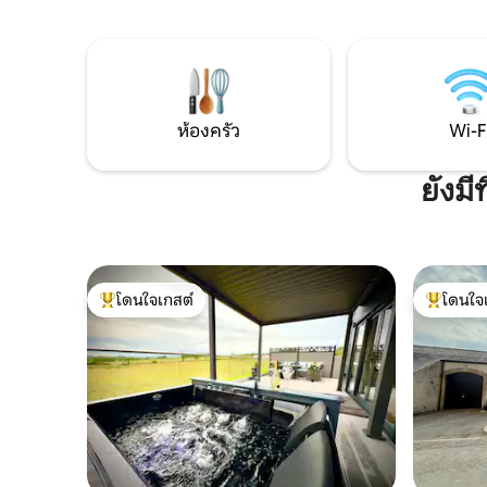
แบบเผาไม้ที่ทันสมัย อ่างน้ำร้อนส่วนตัว
เดี่ยว ห้
สำหรับการพักผ่อนยามเย็น และได้รับการ
ที่ชอบมีพื
กล่าวถึงใน The Times Coolest Cottages
ยาวนาน ให้
เหมาะสำหรับการพักผ่อนระยะสั้นและวัน
Oddfellows
หยุดที่ใช้เวลาเดินชมวิวที่สวยงามของคัมเบ
สบายๆ พร้
รีย
และนั่งร
ห้องครัว
Wi-F
ยังม
โดนใจเกสต์
โดนใจ
โดนใจเกสต์ที่สุด
โดนใจเกสต