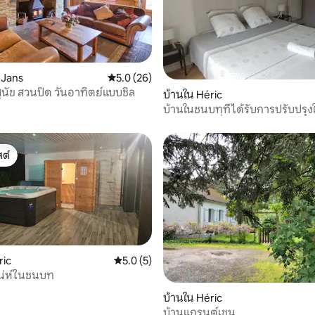
 Jans
คะแนนเฉลี่ย 5.0 จาก 5, 26 รีวิว
5.0 (26)
52 รีวิว
ุนัข สวนปิด วันอาทิตย์แบบชิล
บ้านใน Héric
บ้านในชนบทที่ได้รับการปรับปรุง
หมู่บ้านเล็กที่เงียบสงบและมีต้นไม้
ต์
ต์
ric
คะแนนเฉลี่ย 5.0 จาก 5, 5 รีวิว
5.0 (5)
สน่ห์ในชนบท
, 4 รีวิว
บ้านใน Héric
บ้านแกรนด์เชน