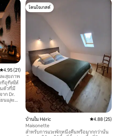
อพาร์ทเม
โดนใจเกสต์
โดนใจ
อพาร์ตเม
โดนใจเกสต์
โดนใจเกส
Pommer
ขอต้อนรับ
นท์ที่ไม่
โลกของแฮ
อย่างยิ่ง
ธีริน 🐍 ✨️ ส่วนลด 15% ตั้งแต่คืนที่ 2 ต่อเนื่อง
กัน ✨️ 📍ตั้งอยู่ใจกลางเมืองน็องต์ ติดกับ
แปสซาจปอม
อาหาร และส
สำหรับผู้
ที่กำลังม
คะแนนเฉลี่ย 4.95 จาก 5, 21 รีวิว
4.95 (21)
าและสุขภาพ
่อุทิศให้
ตัวที่มี
จาก Dr.
นโยนและ
่างล้ำลึก
้าปูที่นอน
คาล์
บ้านใน Héric
คะแนนเฉลี่ย 4.88 จาก 5,
4.88 (25)
ามละเอียด
Maisonette
งสว่างซึ่ง
สำหรับการแวะพักหนึ่งคืนหรือมากกว่านั้น
มผัสช่วง