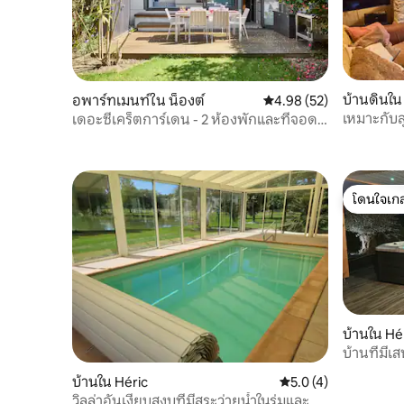
บ้านดินใน
อพาร์ทเมนท์ใน น็องต์
คะแนนเฉลี่ย 4.98 จาก 5, 
4.98 (52)
เหมาะกับส
เดอะซีเคร็ตการ์เดน - 2 ห้องพักและที่จอด
รถ
โดนใจเกส
โดนใจเกส
บ้านใน Hé
บ้านที่มีเ
บ้านใน Héric
คะแนนเฉลี่ย 5.0 จาก 5
5.0 (4)
วิลล่าอันเงียบสงบที่มีสระว่ายน้ำในร่มและ