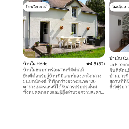
โดนใจเกสต์
โดนใจเกส
โดนใจเกสต์
โดนใจเกส
บ้านใน Ca
บ้านใน Héric
คะแนนเฉลี่ย 4.8 จาก 5, 
4.8 (82)
บ้านในชนบทพร้อมสวนที่มีต้นไม้
ยินดีต้อน
ยินดีต้อนรับสู่บ้านที่มีเสน่ห์ของเราใจกลาง
บ้านยาวที่
ชนบทน็องต์! ที่พักกว้างขวางขนาด 120
สถานที่ที่
ตารางเมตรแห่งนี้ได้รับการปรับปรุงใหม่
ซึ่งได้รับ
ทั้งหมดตกแต่งและมีสิ่งอำนวยความสะดวก
พักที่สะด
ครบครันเป็นสถานที่ที่เหมาะสำหรับการใช้
ใจกับผนัง
เวลาที่น่ารื่นรมย์สำหรับครอบครัวหรือกลุ่ม
เตาอบขนมป
เพื่อน บ้านของเราตั้งอยู่ในบรรยากาศที่
อ่านหนังส
สวยงามมีความสมดุลระหว่างความเงียบ
บรรยากาศ
สงบและความใกล้กับสถานที่ท่องเที่ยวใน
ธรรมชาติท
พื้นที่ ชั้นล่าง: ห้องรับประทานอาหาร/ห้อง
สะดวกร่วม