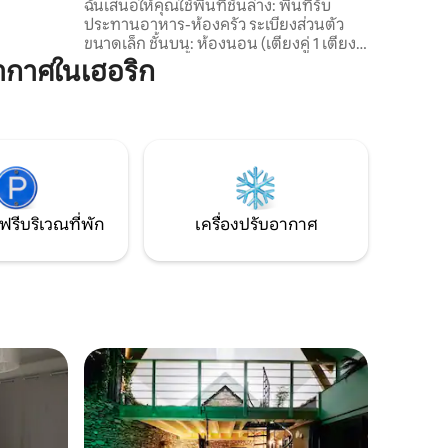
ฉันเสนอให้คุณใช้พื้นที่ชั้นล่าง: พื้นที่รับ
่างามมา
ประทานอาหาร-ห้องครัว ระเบียงส่วนตัว
ขนาดเล็ก ชั้นบน: ห้องนอน (เตียงคู่ 1 เตียง
160x200) ห้องน้ำพร้อมฝักบัวและ
ากาศในเฮอริก
อ่างล้างหน้าขนาดใหญ่ โถสุขภัณฑ์แยกต่าง
หาก - ทางเหนือของน็องต์ ใกล้กับแกนน็
องต์เรนส์ (2 กม.) - เสน่ห์ของสิ่งเก่าแก่ใน
อาคารอิสระ - ร้านค้าอยู่ห่างออกไป 2.5 กม.
ในหมู่บ้านแห่งเอริค และอยู่ห่างออกไป 12
กม. ในนอร์ต/เออร์เดอร์
ฟรีบริเวณที่พัก
เครื่องปรับอากาศ