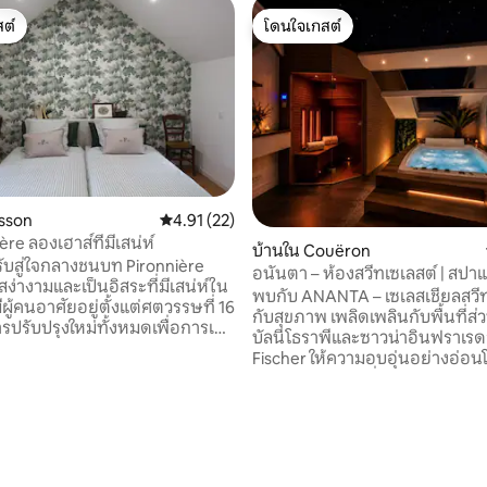
ต์
โดนใจเกสต์
ต์
โดนใจเกสต์
sson
คะแนนเฉลี่ย 4.91 จาก 5, 22 รีวิว
4.91 (22)
82 รีวิว
La Pironnière ลองเฮาส์ที่มีเสน่ห์
บ้านใน Couëron
รับสู่ใจกลางชนบท Pironnière
อนันตา – ห้องสวีทเซเลสต์ | สป
สง่างามและเป็นอิสระที่มีเสน่ห์ใน
พบกับ ANANTA – เซเลสเชียลสวีทที
มีผู้คนอาศัยอยู่ตั้งแต่ศตวรรษที่ 16
กับสุขภาพ เพลิดเพลินกับพื้นที่ส่วน
การปรับปรุงใหม่ทั้งหมดเพื่อการเข้า
บัลนีโธราพีและซาวน่าอินฟราเรด
วกสบายและแท้จริง คุณจะประทับ
Fischer ให้ความอบอุ่นอย่างอ่อ
หินคานไม้โอ๊คความเป็นจริงของ
ค่อยเป็นค่อยไปเพื่อการพักผ่อนอย
ังอิสระเตียงล้อมรอบจัดเป็นมุม
มีการใส่ใจในวัสดุและความรู้สึก: ผ
ือ เหมาะสำหรับการพักผ่อนใน
ได้รับการคัดสรรจากผ้าฝ้ายเพอร์
สีเขียวหรือการผจญภัยตาม
คุณภาพเยี่ยม ซึ่งขึ้นชื่อเรื่องคว
ี่เพลิดเพลินกับสิ่งอำนวยความ
ของการทอ ภายใต้บรรยากาศที่ส่อ
สมัยและใกล้กับธรรมชาติหรือ
ได้รับแรงบันดาลใจจากดวงดาว สั