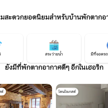
ที่ยว
เวลาที่ความเงียบสงบและความสง
รวมกัน
ามสะดวกยอดนิยมสำหรับบ้านพักตากอ
i
สระว่ายน้ำ
มีที่จอดรถ
ยังมีที่พักตากอากาศดีๆ อีกในเฮอริก
ต์
โดนใจเกสต์
ต์
โดนใจเกสต์