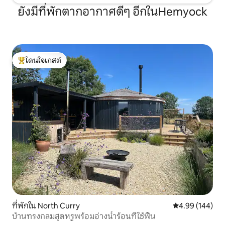
ยังมีที่พักตากอากาศดีๆ อีกในHemyock
โดนใจเกสต์
โดนใจเกสต์ที่สุด
ที่พักใน North Curry
คะแนนเฉลี่ย 4.9
4.99 (144)
บ้านทรงกลมสุดหรูพร้อมอ่างน้ำร้อนที่ใช้ฟืน