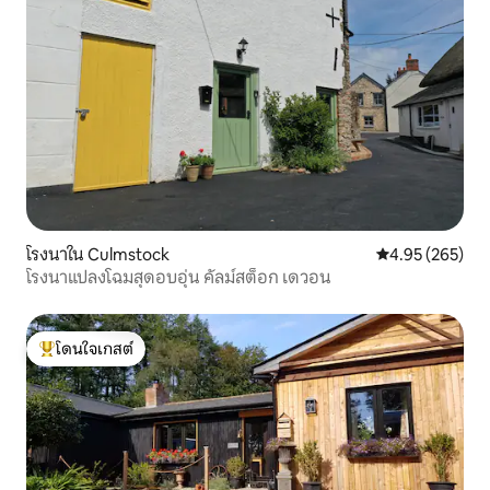
โรงนาใน Culmstock
คะแนนเฉลี่ย 4.9
4.95 (265)
โรงนาแปลงโฉมสุดอบอุ่น คัลม์สต็อก เดวอน
โดนใจเกสต์
โดนใจเกสต์ที่สุด