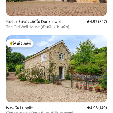
ห้องชุดรับรองแขกใน Dunkeswell
คะแนนเฉลี่ย 4.9
4.97 (347)
The Old Well House (เป็นมิตรกับสุนัข)
โดนใจเกสต์
โดนใจเกสต์ที่สุด
โรงนาใน Luppitt
คะแนนเฉลี่ย 4.9
4.95 (149)