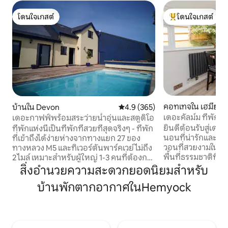
โดนใจเกสต์
โดนใจเกสต์
โดนใจเกสต์
โดนใจเกสต์ที่สุด
คอทเทจใน เฮมียอ
บ้านใน Devon
คะแนนเฉลี่ย 4.9 จาก 5, 365 รีวิว
4.9 (365)
เดอะคัลม์ม ที่พัก
เดอะกาฟฟ์พร้อมสระว่ายน้ำอุ่นและสตูดิโอ
สมบูรณ์แบบ
ยินดีต้อนรับสู่เดอะ
ที่พักแห่งนี้เป็นที่พักที่สวยที่สุดจริงๆ - ที่พัก
นอนที่น่ารักและอบอ
ที่เข้าถึงได้ง่ายห่างจากทางแยก 27 ของ
วอนที่สวยงามในแบล็
ทางหลวง M5 และทิเวอร์ตันพาร์คเวย์ไม่ถึง
พื้นที่ธรรมชาติที่สวยงาม Cu
2 ไมล์ เหมาะสำหรับผู้ใหญ่ 1-3 คนที่ต้องการ
ประโยชน์จากทางเข
สำรวจภาคตะวันตกเฉียงใต้ ทำสมาธิแบบมิ
สิ่งอำนวยความสะดวกยอดนิยมสำหรับ
เองสำหรับรถ 2 คัน เราโชคดีที่รายล้อมไป
นิรีทรีท ทำงานในท้องถิ่น หรือเพียงแค่
บ้านพักตากอากาศในHemyock
ด้วยชนบทอันรุ่งโร
ต้องการหลบหนีไปยังชนบท สระว่ายน้ำอุ่น
มากมายบนบันไดหน้า
อยู่หน้าประตูของคุณและมีปั๊มสระว่ายน้ำ มี
ในพื้นที่รอบนอกของห
ห้องน้ำแบบเปิด เตียง และเตียงโซฟาที่ชั้น
สระว่ายน้ำในร่มอุ่น 
ล่าง หวังว่าจะเหมาะสำหรับผู้ที่มีปัญหา
กับเจ้าของ) ให้คุ้มค่าที่สุด เป็นม
เกี่ยวกับความหลากหลายทางประสาทหรือ