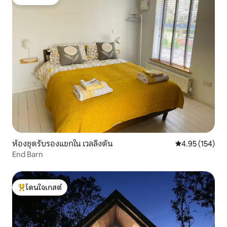
โดนใจเกสต์
ห้องชุดรับรองแขกใน เวลลิงตัน
คะแนนเฉลี่ย 4.9
4.95 (154)
End Barn
โดนใจเกสต์
โดนใจเกสต์ที่สุด