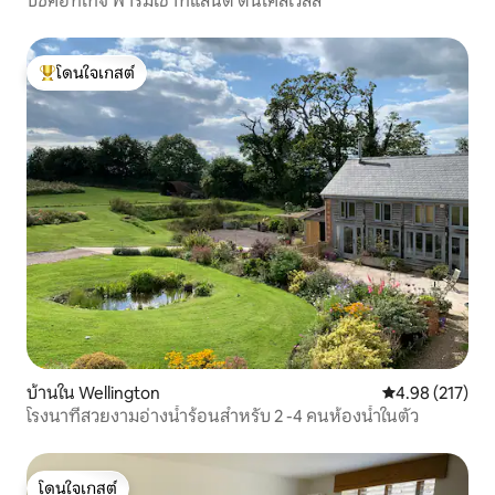
บีชคอทเทจ ฟาร์มเซาท์แลนด์ ดันเคสเวลล์
โดนใจเกสต์
โดนใจเกสต์ที่สุด
บ้านใน Wellington
คะแนนเฉลี่ย 4.9
4.98 (217)
โรงนาที่สวยงามอ่างน้ำร้อนสำหรับ 2 -4 คนห้องน้ำในตัว
โดนใจเกสต์