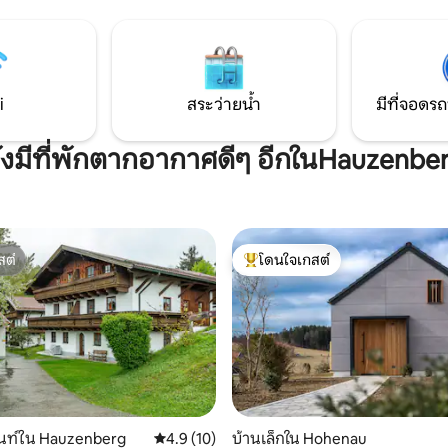
ของคุณเอง อพาร์ทเมนท์แห่งนี้
กล่องกุญแจ สามารถจอดรถชั่วคราวเพื่อขน
หมู่บ้านที่เงียบสงบ ให้ความเงียบ
ของลงได้หน้าบ้านโดยตรง ที่จอ
รณ์และคุณภาพชีวิตสูงสุด
บริเวณใกล้เคียง
ธรรมชาติ
i
สระว่ายน้ำ
มีที่จอดรถ
ังมีที่พักตากอากาศดีๆ อีกในHauzenbe
สต์
โดนใจเกสต์
สต์
โดนใจเกสต์ที่สุด
82 รีวิว
นท์ใน Hauzenberg
คะแนนเฉลี่ย 4.9 จาก 5, 10 รีวิว
4.9 (10)
บ้านเล็กใน Hohenau