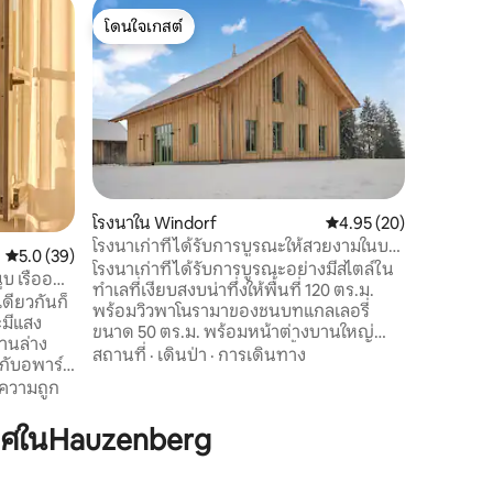
วิลล่าใน 
โดนใจเกสต์
โดนใจเก
วิลล่าสไต
โดนใจเกสต์
โดนใจเก
เธียเตอร์
เรียนผู้สนใจ ฉันให้ความสำคัญอย่า
อัตราส่วน
เช่าและยั
คุณสามารถ
แบบพร้อ
สถานที่
·
บ้านบนพื
เมตรรวมถึ
เมตร (โรง
โรงนาใน Windorf
คะแนนเฉลี่ย 4.95 จาก 5,
4.95 (20)
ส่วนตัวที
โรงนาเก่าที่ได้รับการบูรณะให้สวยงามในบา
นักท่องเท
คะแนนเฉลี่ย 5.0 จาก 5, 39 รีวิว
5.0 (39)
วาเรีย
โรงนาเก่าที่ได้รับการบูรณะอย่างมีสไตล์ใน
อินฟลูเอน
บ เรืออยู่
ทำเลที่เงียบสงบน่าทึ่งให้พื้นที่ 120 ตร.ม.
ยืดหยุ่นไ
ดียวกันก็
พร้อมวิวพาโนรามาของชนบทแกลเลอรี่
ะมีแสง
ขนาด 50 ตร.ม. พร้อมหน้าต่างบานใหญ่
เคบินอินฟราเรดฝักบัวอาบน้ำแบบวอล์คอิ
สถานที่
·
เดินป่า
·
การเดินทาง
นกับอพาร์ท
นอ่างอาบน้ำห้องครัวดีไซเนอร์หรูพื้นหิน
ว่าง ความ
ความถูก
อ่อนหินขัดพร้อมเครื่องทำความร้อนใต้พื้น
ไฟฟ้าเตากระเบื้องประวัติศาสตร์ตั้งแต่ปี
ิเวณใกล้
าศในHauzenberg
1700 และสวนที่มีรั้วล้อมรอบสำหรับสุนัข
่น้ำดานูบ
มากเท่าที่คุณต้องการ ความฝันเพียง 15
อกไปเพียง
นาทีจากพาสเซา 3 นาทีจากทางหลวง และ