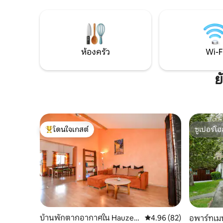
ผ่อนอยู่ใกล้ๆ การเดินทางไปเช้าเย็นกลับไป
ภายในบ้าน
พาสเซา หรือภูมิภาคชายแดนบาวาเรีย-โบฮี
ตั้งอยู่ใน
เมีย-ออสเตรีย เหมาะสำหรับการพักผ่อน
อย่างสมบู
และวันหยุดแบบเคลื่อนไหว
ท่ามกลาง
ห้องครัว
Wi-F
ย
โดนใจเกสต์
ซูเปอร์โฮ
โดนใจเกสต์ที่สุด
ซูเปอร์โฮ
บ้านพักตากอากาศใน Hauzen
คะแนนเฉลี่ย 4.96 จาก 5, 
4.96 (82)
อพาร์ทเม