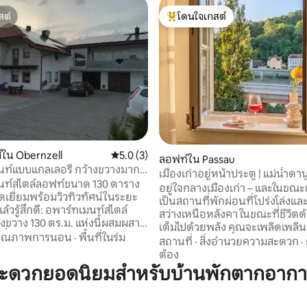
สต์
โดนใจเกสต์
สต์
โดนใจเกสต์ที่สุด
20 รีวิว
์ใน Obernzell
คะแนนเฉลี่ย 5.0 จาก 5, 3 รีวิว
5.0 (3)
ลอฟท์ใน Passau
นท์แบบแกลเลอรี กว้างขวางมาก
เมืองเก่าอยู่หน้าประตู | แม่น้ำดานู
นท์สไตล์ลอฟท์ขนาด 130 ตาราง
หน้าหน้าต่าง
อยู่ใจกลางเมืองเก่า – และในขณะเ
ดเยี่ยมพร้อมวิวทิวทัศน์ในระยะ
เป็นสถานที่พักผ่อนที่โปร่งโล่งแล
สว่างเหนือหลังคา ในขณะที่ชีวิตด้านล่าง
งขวาง 130 ตร.ม. แห่งนี้ผสมผสาน
เต็มไปด้วยพลัง คุณจะเพลิดเพลิ
ตที่ทันสมัยเข้ากับบรรยากาศ
คุณภาพการนอน
·
พื้นที่ในร่ม
เมนท์สไตล์ลอฟท์ ด้านบน มีแสงส
สถานที่
·
สิ่งอำนวยความสะดวก
·
ยบสงบ จุดเด่นคือพื้นที่นั่งเล่นที่
กว้างขวาง และวิวเขียวขจี มีร้านกาแฟ ร้าน
ต้อง
สว่าง พร้อมเพดานสูงและระเบียง
อาหาร และเบียร์การ์เดนอยู่ในบร
สะดวกยอดนิยมสำหรับบ้านพักตากอาก
 เหมาะอย่างยิ่งสำหรับใช้เป็นโฮม
เคียง ร้านเบเกอรี่อยู่ในอาคาร แม
อสตูดิโอ เพลิดเพลินกับวิวพา
ทางเดินเล่น และท่าเรืออยู่ห่างอ
งชนบทแบบไม่มีสิ่งกีดขวางจาก
ไม่กี่ก้าว มาถึงสะดวก: เช็คอินแบบยืดหยุ่น