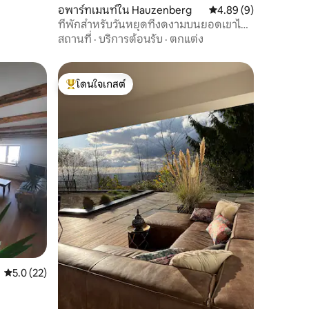
อพาร์ทเมนท์ใน Hauzenberg
คะแนนเฉลี่ย 4.89 จาก 5
4.89 (9)
ที่พักสำหรับวันหยุดที่งดงามบนยอดเขาไก
เออร์สเบิร์ก
สถานที่
·
บริการต้อนรับ
·
ตกแต่ง
โดนใจเกสต์
โดนใจเกสต์ที่สุด
คะแนนเฉลี่ย 5.0 จาก 5, 22 รีวิว
5.0 (22)