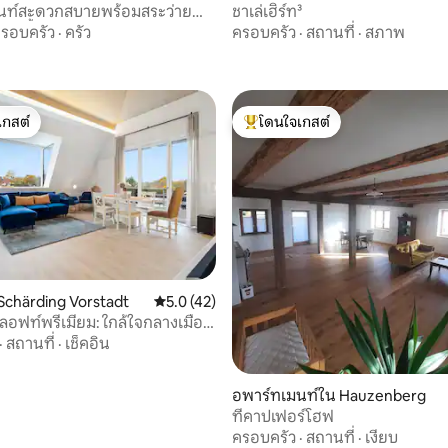
นท์สะดวกสบายพร้อมสระว่ายน้ำ
ชาเล่เฮิร์ท³
บไอน้ำ
รอบครัว
·
ครัว
ครอบครัว
·
สถานที่
·
สภาพ
เกสต์
โดนใจเกสต์
์ที่สุด
โดนใจเกสต์ที่สุด
, 5 รีวิว
Schärding Vorstadt
คะแนนเฉลี่ย 5.0 จาก 5, 42 รีวิว
5.0 (42)
ลอฟท์พรีเมี่ยม: ใกล้ใจกลางเมือง
ดรถ
·
สถานที่
·
เช็คอิน
อพาร์ทเมนท์ใน Hauzenberg
ที่คาปเฟอร์โฮฟ
ครอบครัว
·
สถานที่
·
เงียบ