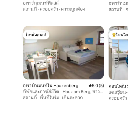
berg
อพาร์ทเมนท์พิลสล์
อพาร์ทเม
และห้องอ
สถานที่
·
ครอบครัว
·
ความถูกต้อง
สถานที่
·
ค
โดนใจเกสต์
โดนใจ
โดนใจเกสต์
โดนใจเกสต
อพาร์ทเมนท์ใน Hauzenberg
คะแนนเฉลี่ย 5.0 จาก 5
5.0 (5)
คอนโดใน 
ที่พักและการใช้ชีวิต - Hauz am Berg, ซาว
เคนเซียน-
น่า, สระว่ายน้ำและธรรมชาติ
รวมที่จอ
สถานที่
·
พื้นที่ในร่ม
·
เดินสะดวก
ครอบครัว