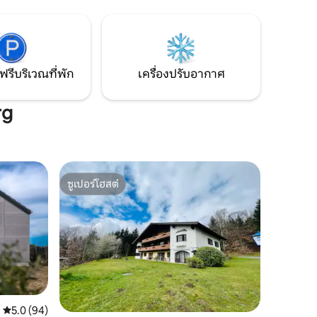
10 นาทีจากแม่น้ำดานูบ จองได้ตั้งแต่พ.ย.
2025
ดรถใน
ฟรีบริเวณที่พัก
เครื่องปรับอากาศ
rg
ซูเปอร์โฮสต์
ซูเปอร์โฮสต์
คะแนนเฉลี่ย 5.0 จาก 5, 94 รีวิว
5.0 (94)