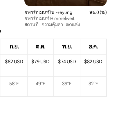
อพาร์ทเมนท์ใน Freyung
คะแนนเฉลี่ย 5.0 จาก 5,
5.0 (15)
อพาร์ทเมนท์ Himmelweit
สถานที่
·
ความคุ้มค่า
·
ตกแต่ง
?
ก.ย.
ต.ค.
พ.ย.
ธ.ค.
$82 USD
$79 USD
$74 USD
$82 USD
58°F
49°F
39°F
32°F