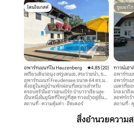
โดนใจเกสต์
ซูเปอร์โฮ
โดนใจเกสต์
ซูเปอร์โฮ
อพาร์ทเมนท์ใน Hauzenberg
คะแนนเฉลี่ย 4.85 จาก 5, 
4.85 (20)
ทาวน์เฮาส
เฟรียวเดินวอนุง เฟรูเดนเซ, สระว่ายน้ำ, ซาว
อพาร์ทเม
น่า, ไบเออร์ วัลด์
130 ตร.ม.
อพาร์ทเมนท์ Freudensee ขนาด 64 ตร.ม.
อพาร์ทเม
ตั้งอยู่ในหมู่บ้านพักผ่อนที่เหมาะสำหรับ
เมตรที่ยอ
ครอบครัวในฮาวเซนเบิร์ก ป่าบาวาเรีย และ
ไกล มาถึงแล้วรู้สึกดี: อพาร์ทเมนท์สไตล์
เป็นหนึ่งในยูนิตที่ใหญ่ที่สุด ทางเข้าอยู่ชั้น
ลอฟท์กว้า
ล่าง มีที่จอดรถด้านนอก สระว่ายน้ำและซาว
การใช้ชีวิ
สถานที่
·
ความคุ้มค่า
·
ฮีตเตอร์
สถานที่
·
น่ารวมสำหรับผู้เข้าพักในหมู่บ้านพักผ่อน
ชนบทอันเงี
เดิน 10 นาทีถึงทะเลสาบที่ใช้แช่น้ำ ระเบียง
มีแสงส่อง
สิ่งอำนวยความ
หันหน้าไปทางทิศใต้พร้อมวิวที่สวยงาม มี
ที่มีสไตล์
การเดินป่า การปั่นจักรยาน การเล่นสกี สวน
ออฟฟิศหรื
สปา และสิ่งอำนวยความสะดวกเพื่อการพัก
โนรามาขอ