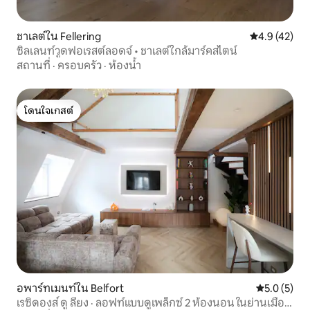
ชาเลต์ใน Fellering
คะแนนเฉลี่ย 4
4.9 (42)
ซิลเลนท์วูดฟอเรสต์ลอดจ์ • ชาเลต์ใกล้มาร์คสไตน์
สถานที่
·
ครอบครัว
·
ห้องน้ำ
โดนใจเกสต์
โดนใจเกสต์
อพาร์ทเมนท์ใน Belfort
คะแนนเฉลี่ย 
5.0 (5)
เรซิดองส์ ดู ลียง · ลอฟท์แบบดูเพล็กซ์ 2 ห้องนอน ในย่านเมือง