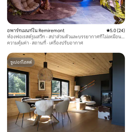
อพาร์ทเมนท์ใน Remiremont
คะแนนเฉลี่ย 5
5.0 (24)
ห้องฟอเรสต์รูมสวีท - สปาส่วนตัวและบรรยากาศที่ไม่เหมือน
ใคร
ความคุ้มค่า
·
สถานที่
·
เครื่องปรับอากาศ
ซูเปอร์โฮสต์
ซูเปอร์โฮสต์