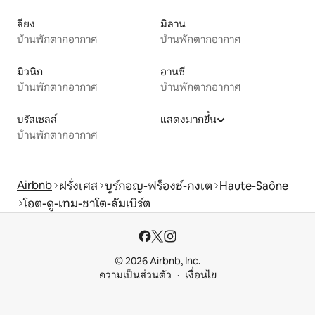
ลียง
มิลาน
บ้านพักตากอากาศ
บ้านพักตากอากาศ
มิวนิก
อานซี
บ้านพักตากอากาศ
บ้านพักตากอากาศ
บรัสเซลส์
แสดงมากขึ้น
บ้านพักตากอากาศ
Airbnb
ฝรั่งเศส
บูร์กอญ-ฟร็องช์-กงเต
Haute-Saône
โอต-ดู-เทม-ชาโต-ลัมเบิร์ต
© 2026 Airbnb, Inc.
ความเป็นส่วนตัว
เงื่อนไข