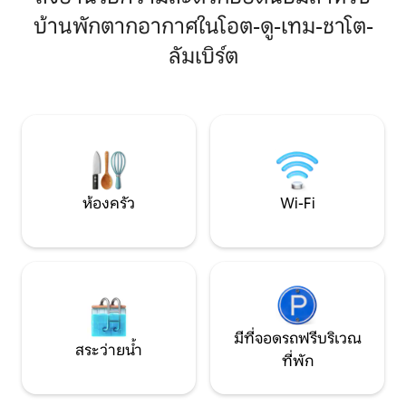
และแสงไฟที่นุ่มน
ตามคำขอ) คุณจะได้พักผ่อนอย่างเงียบสงบ
ติกอย่างแท้จริงสำหรับคู่รัก ร
บ้านพักตากอากาศในโอต-ดู-เทม-ชาโต-
และล้อมรอบด้วยธรรมชาติ กิจกรรมกลาง
โนรามาที่งดงามเห
แจ้งมากมาย: เส้นทางเดินป่าที่มี
ลัมเบิร์ต
ไฮวอสจ์ เก้าอี้อา
เครื่องหมาย บริการเช่าจักรยาน ใกล้กับสกี
พาโนรามา ห้องสวีทสำหรับผู้ใหญ่โดย
รีสอร์ทลา แพลนช์ เดอ เบล ฟิลส์ ค้นหารถ
เฉพาะ
บ้านหลังที่ 2 ของเราสำหรับ 4-6 คน (ว่าง
ตั้งแต่วันที่ 13 ก.พ.)
ห้องครัว
Wi-Fi
มีที่จอดรถฟรีบริเวณ
สระว่ายน้ำ
ที่พัก