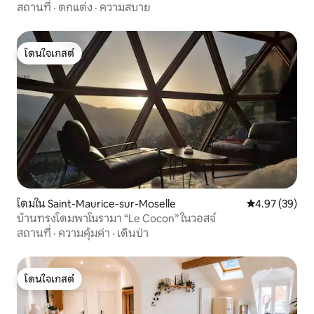
เก่า
สถานที่
·
ตกแต่ง
·
ความสบาย
โดนใจเกสต์
โดนใจเกสต์
โดมใน Saint-Maurice-sur-Moselle
คะแนนเฉลี่ย 4.
4.97 (39)
บ้านทรงโดมพาโนรามา “Le Cocon” ในวอสจ์
สถานที่
·
ความคุ้มค่า
·
เดินป่า
โดนใจเกสต์
โดนใจเกสต์