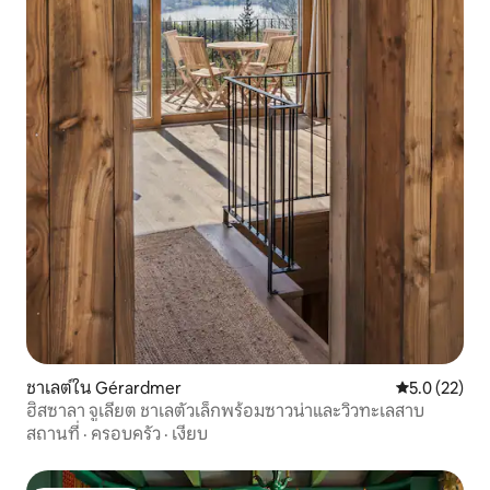
ชาเลต์ใน Gérardmer
คะแนนเฉลี่ย 5
5.0 (22)
ฮิสซาลา จูเลียต ชาเลตัวเล็กพร้อมซาวน่าและวิวทะเลสาบ
สถานที่
·
ครอบครัว
·
เงียบ