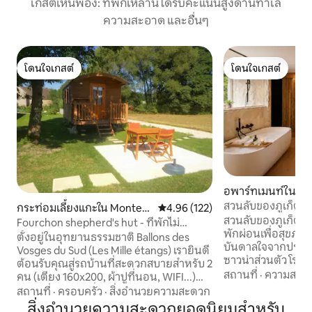
เกสต์เห็นพ้อง: ที่พักเหล่านี้ได้รับคะแนนสูงด้านทำเล
ความสะอาด และอื่นๆ
โดนใจเกสต์
โดนใจเกสต์
โดนใจเกสต์
โดนใจเกสต์
อพาร์ทเมนท์ใน La 
สวนลับของภูเก็ต - 
กระท่อมเลี้ยงแกะใน Montess
คะแนนเฉลี่ย 4.96 จาก 5, 122 รีวิว
4.96 (122)
สำหรับ 2 ท่าน
สวนลับของภูเก็ต ให้รางวัลตัวเองด้วยการ
aux
Fourchon shepherd's hut - ที่พักไม่
พักผ่อนเพื่อสุขภาพ
ธรรมดา
ตั้งอยู่ในอุทยานธรรมชาติ Ballons des
บันดาลใจจากประเทศไทย จากุซซ
Vosges du Sud (Les Mille étangs) เรายินดี
ซาวน่าส่วนตัว โรง
ต้อนรับคุณสู่รถบ้านที่สะดวกสบายสำหรับ 2
สมจริง เตียงคิงไซส์
สถานที่
·
ความสะอ
คน (เตียง 160x200, ผ้าปูที่นอน, WIFI...)
เล่นสบาย ๆ พร้อมโซ
อาหารเช้าแบบฝรั่งเศสหรือรัสเซีย,
สถานที่
·
ครอบครัว
·
สิ่งอำนวยความสะดวก
มีอุปกรณ์ครบครัน
อ่างอาบน้ำแบบนอร์ดิกส่วนตัวและซาวน่า
สิ่งอำนวยความสะดวกยอดนิยมสำหรับ