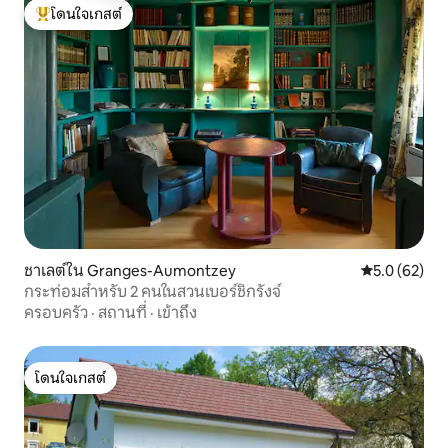
โดนใจเกสต์
โดนใจเกสต์ที่สุด
ชาเลต์ใน Granges-Aumontzey
คะแนนเฉลี่ย 5
5.0 (62)
กระท่อมสำหรับ 2 คนในสวนเบอร์ชิกรังจ์
ครอบครัว
·
สถานที่
·
เข้าถึง
โดนใจเกสต์
โดนใจเกสต์