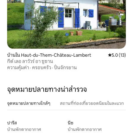
บ้านใน Haut-du-Them-Château-Lambert
คะแนนเฉลี่ย 5
5.0 (13)
กีต์ เลอ ลาวัวร์ อา ซูซาน
ความคุ้มค่า
·
ครอบครัว
·
ปั่นจักรยาน
จุดหมายปลายทางน่าสำรวจ
จุดหมายปลายทางใกล้ๆ
สถานที่ท่องเที่ยวยอดนิยมในละแวก
ปารีส
นีซ
บ้านพักตากอากาศ
บ้านพักตากอากาศ