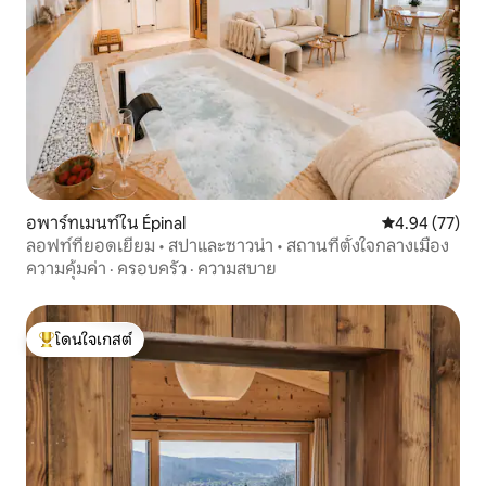
อพาร์ทเมนท์ใน Épinal
คะแนนเฉลี่ย 4.
4.94 (77)
ลอฟท์ที่ยอดเยี่ยม • สปาและซาวน่า • สถานที่ตั้งใจกลางเมือง
ความคุ้มค่า
·
ครอบครัว
·
ความสบาย
โดนใจเกสต์
โดนใจเกสต์ที่สุด