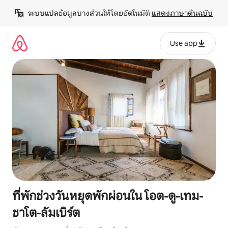
ข้าม
ระบบแปลข้อมูลบางส่วนให้โดยอัตโนมัติ 
แสดงภาษาต้นฉบับ
ไป
ยัง
เนื้อหา
Use app
ที่พักช่วงวันหยุดพักผ่อนใน โอต-ดู-เทม-
ชาโต-ลัมเบิร์ต