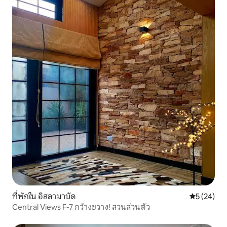
ที่พักใน อิสลามาบัด
คะแนนเฉลี่ย
5 (24)
Central Views F-7 กว้างขวาง! สวนส่วนตัว