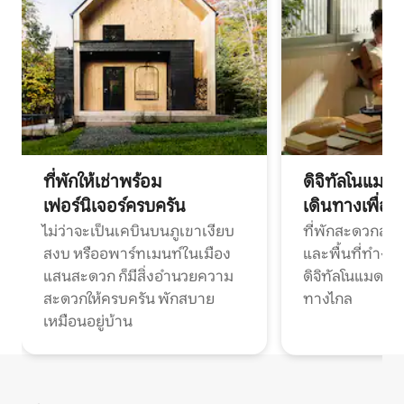
ที่พักให้เช่าพร้อม
ดิจิทัลโนแมด
เฟอร์นิเจอร์ครบครัน
เดินทางเพื่อ
ไม่ว่าจะเป็นเคบินบนภูเขาเงียบ
ที่พักสะดวกสบา
สงบ หรืออพาร์ทเมนท์ในเมือง
และพื้นที่ทำงา
แสนสะดวก ก็มีสิ่งอำนวยความ
ดิจิทัลโนแมดแ
สะดวกให้ครบครัน พักสบาย
ทางไกล
เหมือนอยู่บ้าน