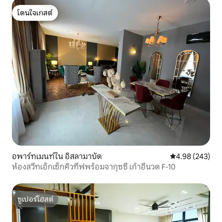
โดนใจเกสต์
โดนใจเกสต์
อพาร์ทเมนท์ใน อิสลามาบัด
คะแนนเฉลี่ย 4.98
4.98 (243)
ห้องสวีทเอ็กเซ็กคิวทีฟพร้อมจากุซซี่ เก้าอี้นวด F-10
ซูเปอร์โฮสต์
ซูเปอร์โฮสต์