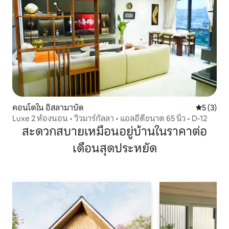
คอนโดใน อิสลามาบัด
คะแนนเฉลี่
5 (3)
Luxe 2 ห้องนอน • วิวมาร์กัลลา • แอลอีดีขนาด 65 นิ้ว • D-12
สะดวกสบายเหมือนอยู่บ้านในราคาต่อ
เดือนสุดประหยัด