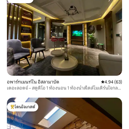
โดนใจเกสต์
อพาร์ทเมนท์ใน อิสลามาบัด
คะแนนเฉลี่ย 4.
4.94 (63)
เดอะลอดจ์ – สตูดิโอ 1 ห้องนอน 1 ห้องน้ำสไตล์โมเดิร์นใจกลาง
กรุงอิสลามาบัด
โดนใจเกสต์
โดนใจเกสต์ที่สุด