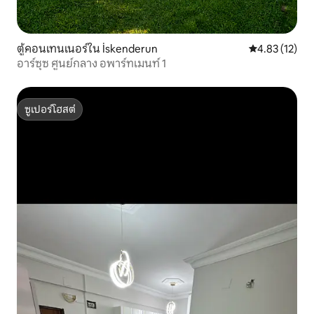
ตู้คอนเทนเนอร์ใน İskenderun
คะแนนเฉลี่ย 4.
4.83 (12)
อาร์ซุซ ศูนย์กลาง อพาร์ทเมนท์ 1
ซูเปอร์โฮสต์
ซูเปอร์โฮสต์