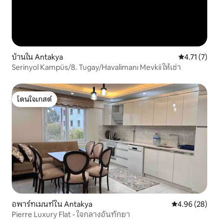
บ้านใน Antakya
คะแนนเฉลี่ย 4
4.71 (7)
Serinyol Kampüs/8. Tugay/Havalimanı Mevkii ให้เช่า
โดนใจเกสต์
โดนใจเกสต์
อพาร์ทเมนท์ใน Antakya
คะแนนเฉลี่ย 4.
4.96 (28)
Pierre Luxury Flat - ใจกลางอันทักยา