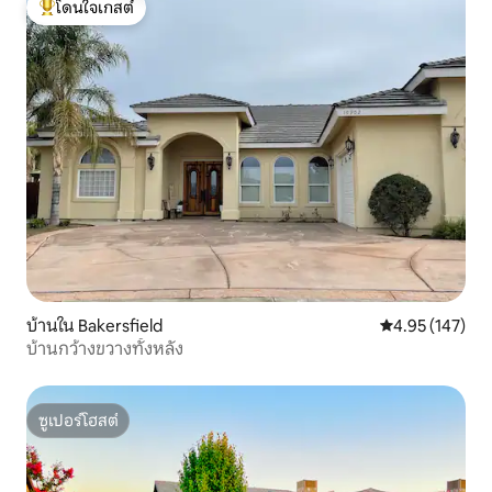
โดนใจเกสต์
โดนใจเกสต์ที่สุด
บ้านใน Bakersfield
คะแนนเฉลี่ย 4.9
4.95 (147)
บ้านกว้างขวางทั้งหลัง
ซูเปอร์โฮสต์
ซูเปอร์โฮสต์