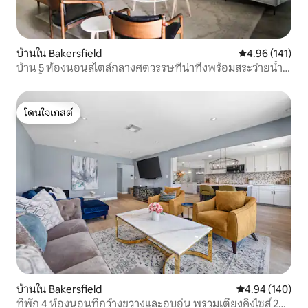
บ้านใน Bakersfield
คะแนนเฉลี่ย 4.9
4.96 (141)
บ้าน 5 ห้องนอนสไตล์กลางศตวรรษที่น่าทึ่งพร้อมสระว่ายน้ำ/
อ่างน้ำร้อน
โดนใจเกสต์
โดนใจเกสต์
บ้านใน Bakersfield
คะแนนเฉลี่ย 4.9
4.94 (140)
ที่พัก 4 ห้องนอนที่กว้างขวางและอบอุ่น พรวมเตียงคิงไซส์ 2