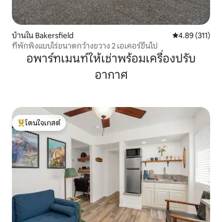
บ้านใน Bakersfield
คะแนนเฉลี่ย 4.8
4.89 (311)
ที่พักพิงแบบไร่ขนาดกว้างขวาง 2 เอเคอร์ขึ้นไป
อพาร์ทเมนท์ให้เช่าพร้อมเครื่องปรับ
อากาศ
โดนใจเกสต์
โดนใจเกสต์ที่สุด