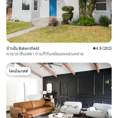
บ้านใน Bakersfield
คะแนนเฉลี่ย 4.
4.9 (202)
คาซาลาซีเอสตา บ้านที่ทันสมัยและผ่อนคลาย
โดนใจเกสต์
โดนใจเกสต์