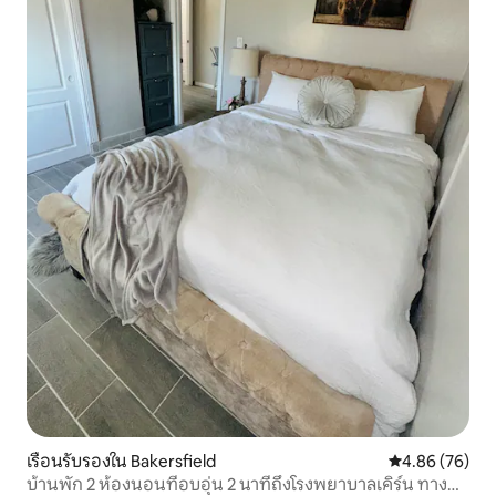
เรือนรับรองใน Bakersfield
คะแนนเฉลี่ย 4.
4.86 (76)
บ้านพัก 2 ห้องนอนที่อบอุ่น 2 นาทีถึงโรงพยาบาลเคิร์น ทาง