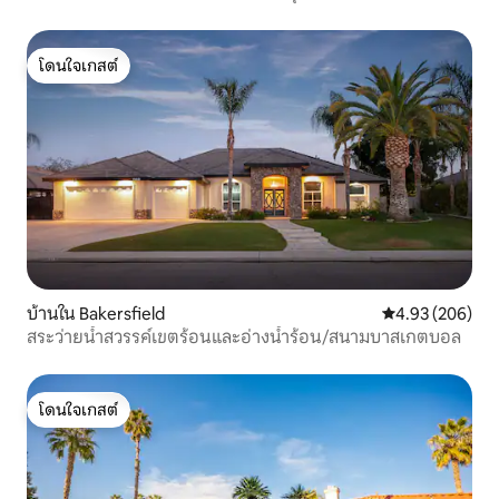
หลัง ทีวีขนาดใหญ่
โดนใจเกสต์
โดนใจเกสต์
บ้านใน Bakersfield
คะแนนเฉลี่ย 4.93
4.93 (206)
สระว่ายน้ำสวรรค์เขตร้อนและอ่างน้ำร้อน/สนามบาสเกตบอล
โดนใจเกสต์
โดนใจเกสต์