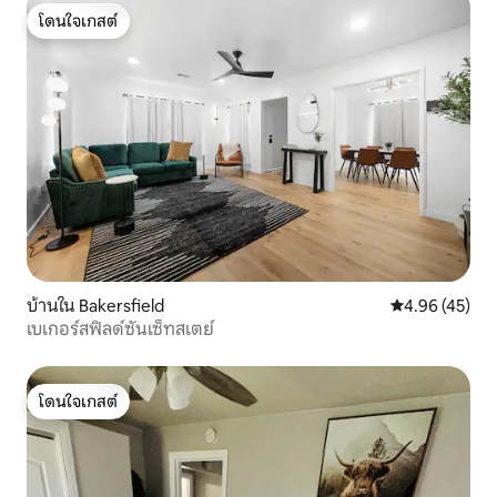
โดนใจเกสต์
โดนใจเกสต์
บ้านใน Bakersfield
คะแนนเฉลี่ย 4.
4.96 (45)
เบเกอร์สฟิลด์ซันเซ็ทสเตย์
โดนใจเกสต์
โดนใจเกสต์