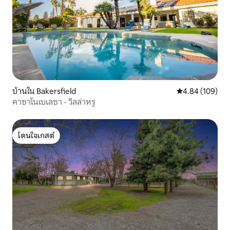
บ้านใน Bakersfield
คะแนนเฉลี่ย 4.8
4.84 (109)
คาซาโนเบเลซา - วิลล่าหรู
โดนใจเกสต์
โดนใจเกสต์