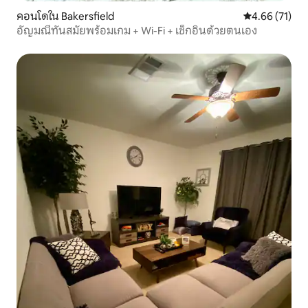
คอนโดใน Bakersfield
คะแนนเฉลี่ย 4.
4.66 (71)
อัญมณีทันสมัยพร้อมเกม + Wi-Fi + เช็กอินด้วยตนเอง