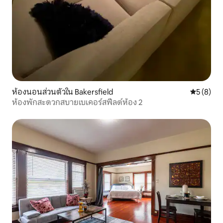
ห้องนอนส่วนตัวใน Bakersfield
คะแนนเฉลี่
5 (8)
ห้องพักสะดวกสบายเบเคอร์สฟีลด์ห้อง 2