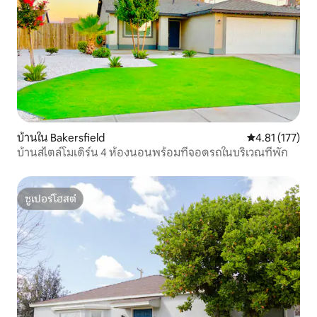
บ้านใน Bakersfield
คะแนนเฉลี่ย 4.8
4.81 (177)
บ้านสไตล์โมเดิร์น 4 ห้องนอนพร้อมที่จอดรถในบริเวณที่พัก
ซูเปอร์โฮสต์
ซูเปอร์โฮสต์