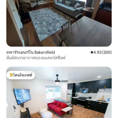
อพาร์ทเมนท์ใน Bakersfield
คะแนนเฉลี่ย 4.93
4.93 (200)
สัมผัสบรรยากาศของเบเคอร์สฟีลด์
โดนใจเกสต์
โดนใจเกสต์ที่สุด