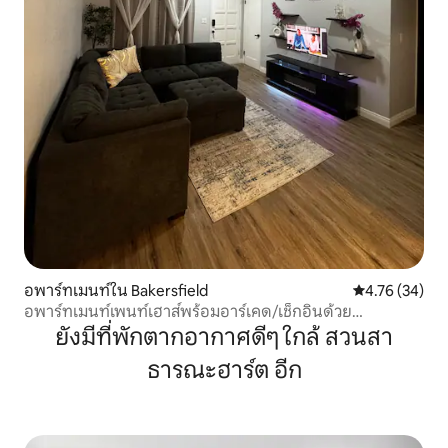
อพาร์ทเมนท์ใน Bakersfield
คะแนนเฉลี่ย 4.
4.76 (34)
อพาร์ทเมนท์เพนท์เฮาส์พร้อมอาร์เคด/เช็กอินด้วย
ตนเอง/Wi-Fi
ยังมีที่พักตากอากาศดีๆ ใกล้ สวนสา
ธารณะฮาร์ต อีก