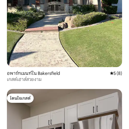
อพาร์ทเมนท์ใน Bakersfield
คะแนนเฉลี่
5 (8)
เกสต์เฮาส์สวยงาม
โดนใจเกสต์
โดนใจเกสต์