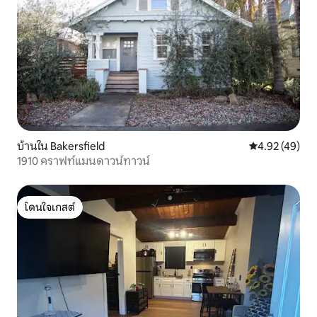
บ้านใน Bakersfield
คะแนนเฉลี่ย 4.
4.92 (49)
1910 คราฟท์แมนดาวน์ทาวน์
โดนใจเกสต์
โดนใจเกสต์