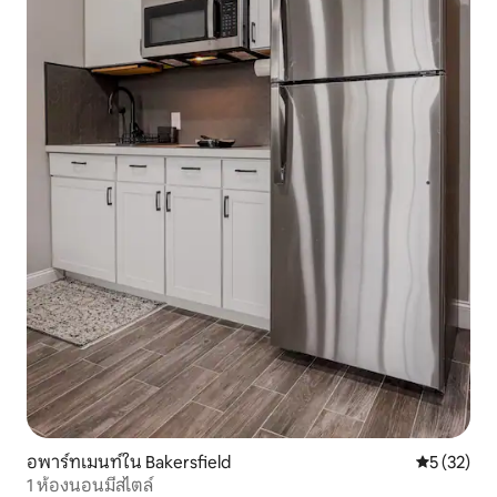
อพาร์ทเมนท์ใน Bakersfield
คะแนนเฉลี่ย
5 (32)
1 ห้องนอนมีสไตล์