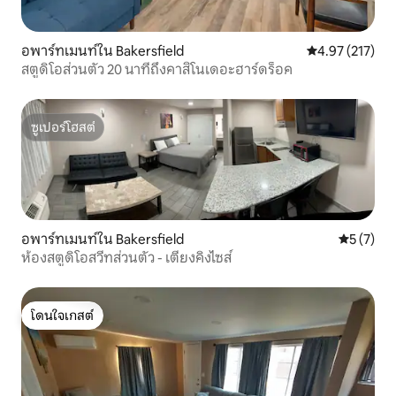
อพาร์ทเมนท์ใน Bakersfield
คะแนนเฉลี่ย 4.9
4.97 (217)
สตูดิโอส่วนตัว 20 นาทีถึงคาสิโนเดอะฮาร์ดร็อค
ซูเปอร์โฮสต์
ซูเปอร์โฮสต์
อพาร์ทเมนท์ใน Bakersfield
คะแนนเฉลี่
5 (7)
ห้องสตูดิโอสวีทส่วนตัว - เตียงคิงไซส์
โดนใจเกสต์
โดนใจเกสต์