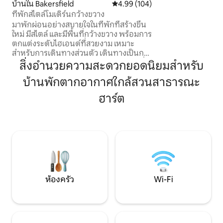
บ้านใน Bakersfield
คะแนนเฉลี่ย 4.99 จาก 5, 104 รีวิว
4.99 (104)
คนเดียวที่กำลังมอง
ที่พักสไตล์โมเดิร์นกว้างขวาง
ระหว่างการเดินทางเ
มาพักผ่อนอย่างสบายใจในที่พักที่สร้างขึ้น
กำลังมองหาที่พักที่ส
ใหม่ มีสไตล์ และมีพื้นที่กว้างขวาง พร้อมการ
จากธุรกิจโรงพยา
ตกแต่งระดับไฮเอนด์ที่สวยงาม เหมาะ
มากมายในตัวเมืองที่เ
สำหรับการเดินทางส่วนตัว เดินทางเป็นก
ช่วงตึก สระว่ายน
ลุ่ม เดินทางเป็นครอบครัว หรือเดินทางเพื่อ
สิ่งอำนวยความสะดวกยอดนิยมสำหรับ
ทำงาน มีสิ่งอำนวยความสะดวกที่จำเป็น
บ้านพักตากอากาศใกล้สวนสาธารณะ
ทั้งหมดที่คุณต้องการสำหรับการเข้าพักที่
สะดวกสบายไม่ว่าจะเป็นการเข้าพักระยะ
ฮาร์ต
ยาวหรือระยะสั้น 2 ห้องนอน 2 เตียงคิงไซส์
ที่น่าอยู่ 2 โซฟาเบดขนาดควีนไซส์ที่หรูหรา 2
ห้องน้ำขนาดใหญ่ เครื่องซักผ้า เครื่องอบผ้า
และพื้นที่นั่งเล่นและพื้นที่รับประทาน
อาหารขนาดใหญ่พร้อมห้องครัวที่มี
อุปกรณ์ครบครัน ใกล้กับ Winco, Walmart,
ร้านอาหาร, ห้างสรรพสินค้า และอีก
มากมาย
ห้องครัว
Wi-Fi