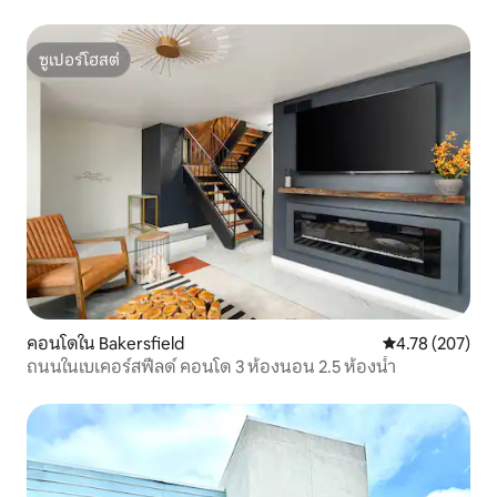
ซูเปอร์โฮสต์
ซูเปอร์โฮสต์
คอนโดใน Bakersfield
คะแนนเฉลี่ย 4.7
4.78 (207)
ถนนในเบเคอร์สฟีลด์ คอนโด 3 ห้องนอน 2.5 ห้องน้ำ