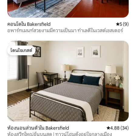
คอนโดใน Bakersfield
คะแนนเฉลี่
5 (9)
อพาร์ทเมนท์สวยงามมีความเป็นมา ทำเลดีในเวสต์เชสเตอร์
โดนใจเกสต์
โดนใจเกสต์
ห้องนอนส่วนตัวใน Bakersfield
คะแนนเฉลี่ย 4.
4.88 (34)
ห้องสวีทใหญ่ชั้นบนสุด | ทาวน์โฮมตั้งอยู่ใจกลางเมือง