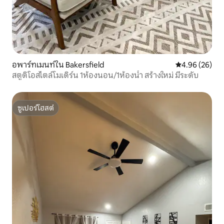
อพาร์ทเมนท์ใน Bakersfield
คะแนนเฉลี่ย 4.
4.96 (26)
สตูดิโอสไตล์โมเดิร์น 1ห้องนอน/1ห้องน้ำ สร้างใหม่ มีระดับ
ซูเปอร์โฮสต์
ซูเปอร์โฮสต์