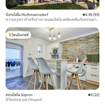
บังกะโลใน Muthmannsdorf
คะแนนเฉลี่ย 4.
4.95 (93)
ความหรูหราสำหรับร่างกายและจิตใจ เพลิดเพลินกับธรรมชาติ
ที่อยู่หน้าประตู
โดนใจเกสต์
โดนใจเกสต์ที่สุด
คอนโดใน Sopron
คะแนนเฉลี่ย
5 (22)
ปี โซปรอน อพาร์ทเมนท์