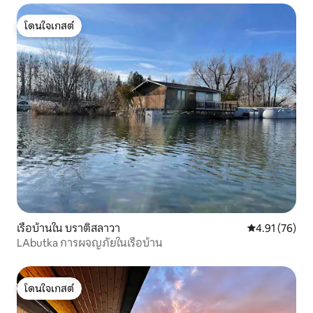
โดนใจเกสต์
โดนใจเกสต์
เรือบ้านใน บราติสลาวา
คะแนนเฉลี่ย 4.
4.91 (76)
LAbutka การผจญภัยในเรือบ้าน
โดนใจเกสต์
โดนใจเกสต์