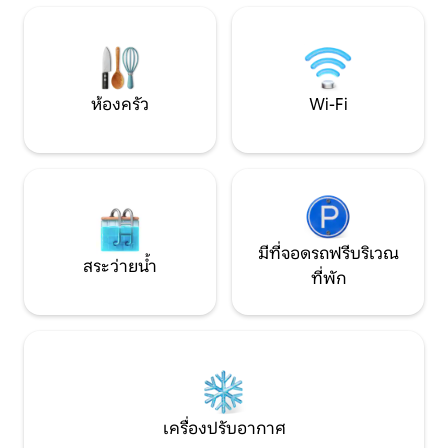
ที่พัก อพาร์ทเมนท์ตั้งอยู่ในสนามที่เงียบ
กาแฟ และเตาแก๊สย่างกลางแจ้ง * ฝักบัว
สงบ เหมาะสำหรับคู่
อาบน้ำพร้อมน้ำร้อนและโถสุขภัณฑ์แบบอี
โค * Wi-Fi สัมผัสการผจญภัยอันมหัศจรรย์
โดยไม่ต้องเสียสละความสะดวกสบาย!
ห้องครัว
Wi-Fi
มีที่จอดรถฟรีบริเวณ
สระว่ายน้ำ
ที่พัก
เครื่องปรับอากาศ