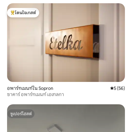
โดนใจเกสต์
โดนใจเกสต์ที่สุด
อพาร์ทเมนท์ใน Sopron
คะแนนเฉลี่ย
5 (56)
ซาคาร์ อพาร์ทเมนท์ เอเทลกา
ซูเปอร์โฮสต์
ซูเปอร์โฮสต์