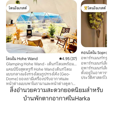
โดนใจเกสต์
โดนใจเกสต์
โดนใจเกสต์
โดนใจเกสต์ที่สุด
คอนโดใน Sopron
อพาร์ทเมนท์ทรูลลี
โดมใน Hohe Wand
คะแนนเฉลี่ย 4.95 จาก 5, 37 รีวิว
4.95 (37)
อพาร์ทเมนท์เล็กๆ 
Glamping Hohe Wand - เต็นท์โดมพร้อม
อพาร์ทเมนท์เล็กๆ ท
หน้าต่างดาว
แคมป์ปิ้งสุดหรูที่ Hohe Wand เต็นท์โดม
ตั้งอยู่ในอาคารที
แบบกลางแจ้งทรงโดมรูปทรงโค้ง (Geo-
ประวัติศาสตร์ในศต
Dome) ของเรามีเครื่องปรับอากาศและ
ของเมือง ศูนย์กลา
หน้าต่างแบบพาโนรามาและหน้าต่างดูดาว
ทางประวัติศาสตร์อย
มอบธรรมชาติ ความโรแมนติก และความ
สิ่งอำนวยความสะดวกยอดนิยมสำหรับ
นาที โดยมีร้านอาหา
รู้สึกแบบเต็นท์บับเบิลอย่างแท้จริง สิ่งที่ต้อง
กาแฟ ร้านไวน์ และระ
บ้านพักตากอากาศในHarka
ทำ: *อ่างน้ำร้อน * โอเอซิสแห่งความสงบ *
นักท่องเที่ยว สถานท
วิวภูเขาจากเก้าอี้โยก * หน้าต่างรูปดาว
ประสบการณ์ทางวั
เหนือเตียงคู่ (ที่นอนอุ่น) * เตาผิงไฟฟ้าที่
คอนเสิร์ต โรงละคร 
อบอุ่น * ห้องครัวพร้อมตู้เย็น เครื่องชง