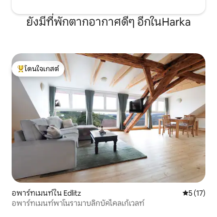
ยังมีที่พักตากอากาศดีๆ อีกในHarka
โดนใจเกสต์
โดนใจเกสต์ที่สุด
อพาร์ทเมนท์ใน Edlitz
คะแนนเฉลี่ย
5 (17)
อพาร์ทเมนท์พาโนรามาบลิกบัคไคลเก้เวลท์