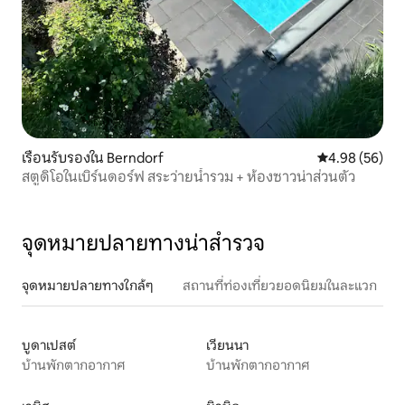
เรือนรับรองใน Berndorf
คะแนนเฉลี่ย 4.
4.98 (56)
สตูดิโอในเบิร์นดอร์ฟ สระว่ายน้ำรวม + ห้องซาวน่าส่วนตัว
จุดหมายปลายทางน่าสำรวจ
จุดหมายปลายทางใกล้ๆ
สถานที่ท่องเที่ยวยอดนิยมในละแวก
บูดาเปสต์
เวียนนา
บ้านพักตากอากาศ
บ้านพักตากอากาศ