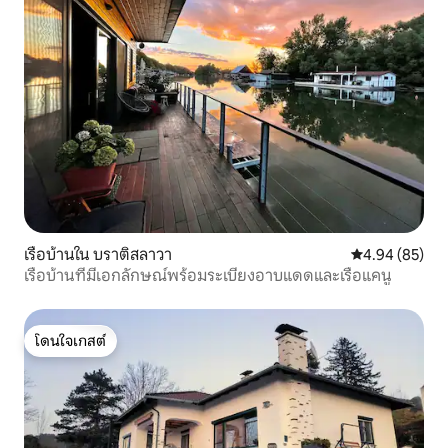
เรือบ้านใน บราติสลาวา
คะแนนเฉลี่ย 4.
4.94 (85)
เรือบ้านที่มีเอกลักษณ์พร้อมระเบียงอาบแดดและเรือแคนู
โดนใจเกสต์
โดนใจเกสต์