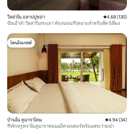
วิลล่าใน อลาปปูซฮา
คะแนนเฉลี่ย 4.6
4.68 (130)
บีชเฮ้าส์ | วิลล่าริมทะเล 1 ห้องนอนที่เหมาะสำหรับสัตว์เลี้ยง
โดนใจเกสต์
โดนใจเกสต์
บ้านใน คูมาราโคม
คะแนนเฉลี่ย 4.
4.94 (34)
ที่พักหรูหราในคูมาราคอมแบ็ควอเตอร์พร้อมสระว่ายน้ำ