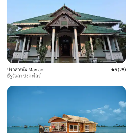
ปราสาทใน Manjadi
คะแนนเฉลี่ย
5 (28)
ธีรูวัลลา บังกะโลว์