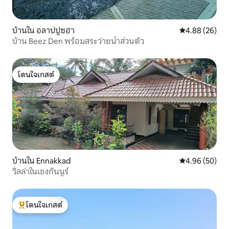
บ้านใน อลาปปูซฮา
คะแนนเฉลี่ย 4.
4.88 (26)
บ้าน Beez Den พร้อมสระว่ายน้ำส่วนตัว
โดนใจเกสต์
โดนใจเกสต์
บ้านใน Ennakkad
คะแนนเฉลี่ย 4.
4.96 (50)
วิลล่าในเชงกันนูร์
โดนใจเกสต์
โดนใจเกสต์ที่สุด