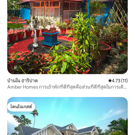
บ้านใน ฮาริปาด
คะแนนเฉลี่ย 4.
4.73 (11)
Amber Homes การเข้าพักที่ดีที่สุดคือส่วนที่ดีที่สุดในการเดิน
ทาง
โดนใจเกสต์
โดนใจเกสต์