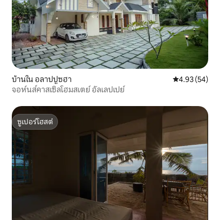
บ้านใน อลาปปูซฮา
คะแนนเฉลี่ย 4.
4.93 (54)
จอห์นส์คาสเซิลโฮมสเตย์ อัลเลปเปย์
ซูเปอร์โฮสต์
ซูเปอร์โฮสต์