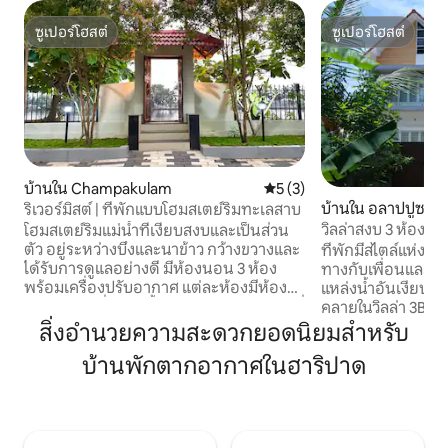
ซูเปอร์โฮสต์
ซูเปอร์โฮสต์
ซูเปอร์โฮสต์
ซูเปอร์โฮสต์
บ้านใน Champakulam
คะแนนเฉลี่ย 5 จาก 5, 3 รีวิว
5 (3)
บ้านใน อลาปปูซฮา
ริเวอร์มิสต์ | ที่พักแบบโฮมสเตย์ริมทะเลสาบ
วิลล่าสงบ 3 ห้องนอน
โฮมสเตย์ริมแม่น้ำที่เงียบสงบและเป็นส่วน
เลปเปย
ตัว อยู่ระหว่างบึงและนาข้าว กว้างขวางและ
ที่พักมีสไตล์แห่งน
ได้รับการดูแลอย่างดี มีห้องนอน 3 ห้อง
ทางกับเพื่อนและค
พร้อมเครื่องปรับอากาศ แต่ละห้องมีห้องน้ำ
แหล่งน้ำอันเงียบ
ในตัวและเครื่องทำน้ำอุ่น เพลิดเพลินกับวิวที่
คลายในวิลล่า 3BHK ที
เงียบสงบ อากาศบริสุทธิ์ และการเข้าพักที่
อยู่อย่างสมบูรณ์แ
สิ่งอำนวยความสะดวกยอดนิยมสำหรับ
ผ่อนคลายท่ามกลางต้นไม้ มีบริการอาหาร
Alappuzha วิลล่าข
บ้านพักตากอากาศในฮาริปาด
แบบโฮมเมดได้ตามคำขอ เหมาะสำหรับ
สมบูรณ์แบบของค
ครอบครัวหรือกลุ่มเล็กๆ ที่กำลังมองหา
หรูหราและความงามตาม
ที่พักผ่อน เดินทางทางถนนหรือทางน้ำขึ้น
ใกล้กับชายหาดที่น่า
อยู่กับแผนการเดินทางของคุณ > เราช่วย
หาด Marari ที่มีชื่อ
จัดกิจกรรมล่องเรือจากที่พักให้ได้ตามคำขอ
Alleppey ที่ 2 กม