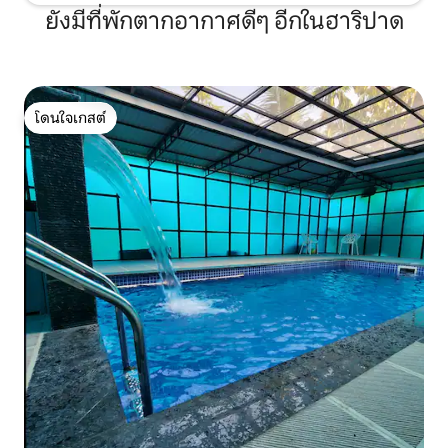
ยังมีที่พักตากอากาศดีๆ อีกในฮาริปาด
โดนใจเกสต์
โดนใจเกสต์