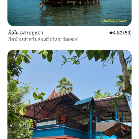
เรือใน อลาปปูซฮา
คะแนนเฉลี่ย 4.
4.82 (83)
เรือบ้านสำหรับล่องเรือในชาร์ลอตต์